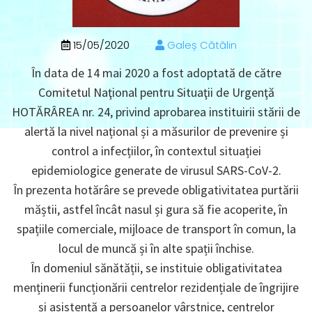
15/05/2020
Galeș Cătălin
În data de 14 mai 2020 a fost adoptată de către
Comitetul Naţional pentru Situaţii de Urgenţă
HOTĂRÂREA nr. 24, privind aprobarea instituirii stării de
alertă la nivel național și a măsurilor de prevenire și
control a infecțiilor, în contextul situației
epidemiologice generate de virusul SARS-CoV-2.
În prezenta hotărâre se prevede obligativitatea purtării
măștii, astfel încât nasul și gura să fie acoperite, în
spațiile comerciale, mijloace de transport în comun, la
locul de muncă și în alte spații închise.
În domeniul sănătății, se instituie obligativitatea
menținerii funcționării centrelor rezidențiale de îngrijire
și asistență a persoanelor vârstnice, centrelor