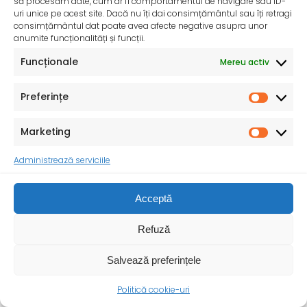
să procesăm date, cum ar fi comportamentul de navigare sau ID-
uri unice pe acest site. Dacă nu îți dai consimțământul sau îți retragi
consimțământul dat poate avea afecte negative asupra unor
Campania Naționala de Prevenție a Consumului de
anumite funcționalități și funcții.
Alcool „Fii tu însuți! Nu ai nevoie de alcool!” – mai
Funcționale
Mereu activ
2025
Consumul de alcool reprezintă o problemă majoră de
sănătate publică la nivel mondial, inclusiv în
Preferințe
Marketing
Administrează serviciile
Acceptă
Refuză
Salvează preferințele
Politică cookie-uri