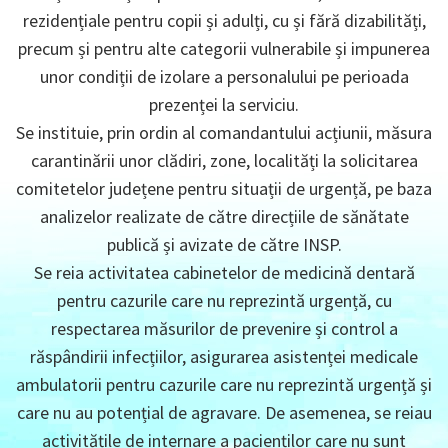
rezidențiale pentru copii și adulți, cu și fără dizabilități,
precum și pentru alte categorii vulnerabile și impunerea
unor condiții de izolare a personalului pe perioada
prezenței la serviciu.
Se instituie, prin ordin al comandantului acțiunii, măsura
carantinării unor clădiri, zone, localități la solicitarea
comitetelor județene pentru situații de urgență, pe baza
analizelor realizate de către direcțiile de sănătate
publică și avizate de către INSP.
Se reia activitatea cabinetelor de medicină dentară
pentru cazurile care nu reprezintă urgență, cu
respectarea măsurilor de prevenire și control a
răspândirii infecțiilor, asigurarea asistenței medicale
ambulatorii pentru cazurile care nu reprezintă urgență și
care nu au potențial de agravare. De asemenea, se reiau
activitățile de internare a pacienților care nu sunt