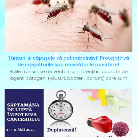
Țânțarii și căpușele vă pot îmbolnăvi! Protejați-vă
de înțepăturile sau mușcăturile acestora!
Bolile transmise de vectori sunt afecțiuni cauzate de
agenți patogeni (virusuri, bacterii, paraziți) care sunt