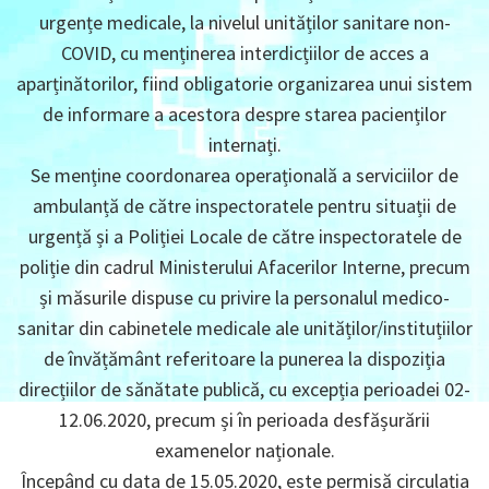
urgențe medicale, la nivelul unităților sanitare non-
COVID, cu menținerea interdicțiilor de acces a
aparținătorilor, fiind obligatorie organizarea unui sistem
de informare a acestora despre starea pacienților
internați.
Se menține coordonarea operațională a serviciilor de
ambulanță de către inspectoratele pentru situații de
urgență și a Poliției Locale de către inspectoratele de
poliție din cadrul Ministerului Afacerilor Interne, precum
și măsurile dispuse cu privire la personalul medico-
sanitar din cabinetele medicale ale unităților/instituțiilor
de învățământ referitoare la punerea la dispoziția
direcțiilor de sănătate publică, cu excepția perioadei 02-
12.06.2020, precum și în perioada desfășurării
examenelor naționale.
Începând cu data de 15.05.2020, este permisă circulația