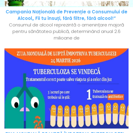
Campania Națională de Prevenție a Consumului de
Alcool„ Fii tu însuți, fără filtre, fără alcool!”
Consumul de alcool reprezintă o amenințare majoră
pentru sănătatea publică, determinând anual 2.6
milioane de