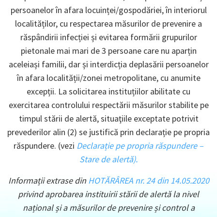
persoanelor în afara locuinței/gospodăriei, în interiorul
localităților, cu respectarea măsurilor de prevenire a
răspândirii infecției și evitarea formării grupurilor
pietonale mai mari de 3 persoane care nu aparțin
aceleiași familii, dar și interdicția deplasării persoanelor
în afara localității/zonei metropolitane, cu anumite
excepții. La solicitarea instituțiilor abilitate cu
exercitarea controlului respectării măsurilor stabilite pe
timpul stării de alertă, situaţiile exceptate potrivit
prevederilor alin (2) se justifică prin declarație pe propria
răspundere. (vezi
Declarație pe propria răspundere –
Stare de alertă).
Informații extrase din
HOTĂRÂREA nr. 24 din 14.05.2020
privind aprobarea instituirii stării de alertă la nivel
național și a măsurilor de prevenire și control a