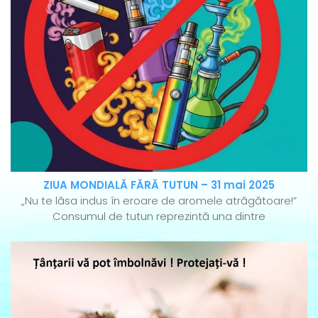
ZIUA MONDIALĂ FĂRĂ TUTUN – 31 mai 2025
„Nu te lăsa indus în eroare de aromele atrăgătoare!”
Consumul de tutun reprezintă una dintre