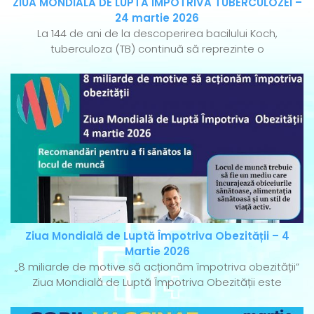
ZIUA MONDIALĂ DE LUPTĂ ÎMPOTRIVA TUBERCULOZEI –
24 martie 2026
La 144 de ani de la descoperirea bacilului Koch,
tuberculoza (TB) continuă să reprezinte o
Ziua Mondială de Luptă Împotriva Obezității – 4
Martie 2026
„8 miliarde de motive să acționăm împotriva obezității”
Ziua Mondială de Luptă Împotriva Obezității este