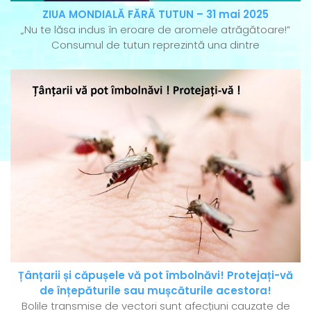
ZIUA MONDIALĂ FĂRĂ TUTUN – 31 mai 2025
„Nu te lăsa indus în eroare de aromele atrăgătoare!”
Consumul de tutun reprezintă una dintre
Țânțarii și căpușele vă pot îmbolnăvi! Protejați-vă
de înțepăturile sau mușcăturile acestora!
Bolile transmise de vectori sunt afecțiuni cauzate de