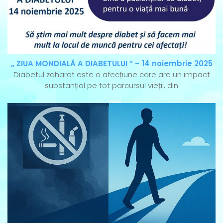
„ ZIUA MONDIALĂ A DIABETULUI ” – 14 noiembrie 2025
Diabetul zaharat este o afecțiune care are un impact
substanțial pe tot parcursul vieții, din