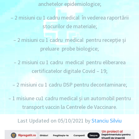
anchetelor epidemiologice;
– 2 misiuni
cu
1 cadru
medical în vederea raportării
stocurilor de materiale;
– 2 misiuni
cu
1 cadru
medical pentru recepție și
preluare probe biologice;
– 2 misiuni
cu
1 cadru
medical pentru eliberarea
certificatelor digitale Covid – 19;
– 2 misiuni
cu
1 cadru
DSP pentru decontaminare;
– 1 misiune
cu
1 cadru
medical și
un automobil
pentru
transport vaccin la Centrele de Vaccinare.
Last Updated on 05/10/2021 by
Stanciu Silviu