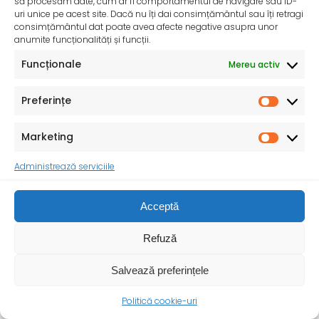
să procesăm date, cum ar fi comportamentul de navigare sau ID-
uri unice pe acest site. Dacă nu îți dai consimțământul sau îți retragi
consimțământul dat poate avea afecte negative asupra unor
anumite funcționalități și funcții.
Funcționale
Mereu activ
Preferințe
Marketing
Administrează serviciile
InfoMama – Ghidul mamei pe parcursul sarcinii și în
Acceptă
primul an de viață al copilului
De peste 35 de ani, Organizația Salvați Copiii
Refuză
desfășoară activități dedicate promovării și apărării
drepturilor
Salvează preferințele
Politică cookie-uri