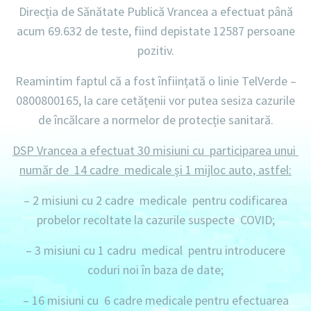
Direcția de Sănătate Publică Vrancea a efectuat până
acum
69.632 de teste,
fiind depistate
12587 persoane
pozitiv.
Reamintim faptul că a fost înființată o linie
TelVerde –
0800800165
, la care cetățenii vor putea sesiza cazurile
de încălcare a normelor de protecție sanitară.
DSP Vrancea a efectuat 30 misiuni cu participarea unui
număr de 14 cadre medicale
și 1 mijloc auto, astfel:
– 2 misiuni
cu
2 cadre
medicale pentru codificarea
probelor recoltate la cazurile suspecte COVID;
– 3 misiuni
cu
1 cadru
medical pentru introducere
coduri noi în baza de date;
– 16 misiuni
cu
6 cadre
medicale pentru efectuarea