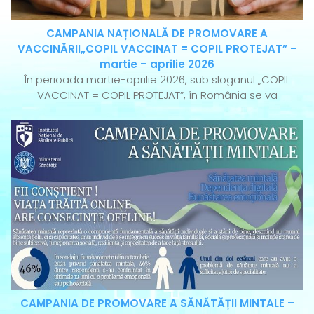
CAMPANIA NAȚIONALĂ DE PROMOVARE A
VACCINĂRII„COPIL VACCINAT = COPIL PROTEJAT” –
martie – aprilie 2026
În perioada martie-aprilie 2026, sub sloganul „COPIL
VACCINAT = COPIL PROTEJAT”, în România se va
CAMPANIA DE PROMOVARE A SĂNĂTĂȚII MINTALE –