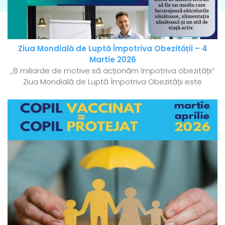
Ziua Mondială de Luptă Împotriva Obezității – 4
Martie 2026
„8 miliarde de motive să acționăm împotriva obezității”
Ziua Mondială de Luptă Împotriva Obezității este