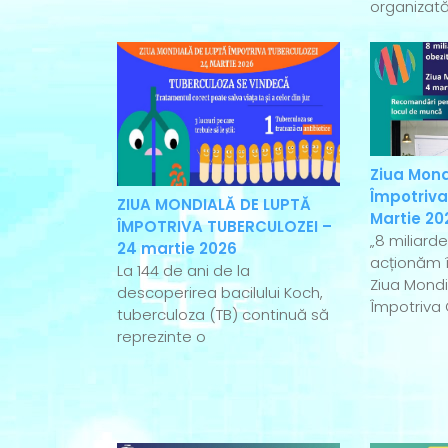
organizată
Ziua Mond
Împotriva
ZIUA MONDIALĂ DE LUPTĂ
Martie 20
ÎMPOTRIVA TUBERCULOZEI –
„8 miliard
24 martie 2026
acționăm î
La 144 de ani de la
Ziua Mondi
descoperirea bacilului Koch,
Împotriva 
tuberculoza (TB) continuă să
reprezinte o