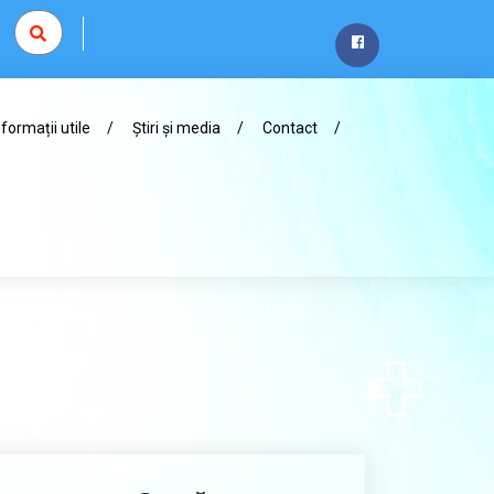
nformații utile
Știri și media
Contact