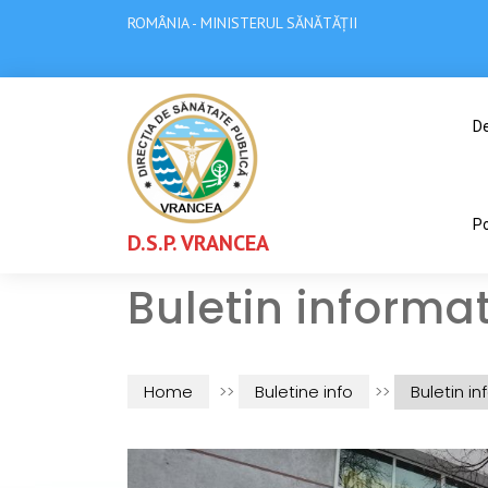
ROMÂNIA - MINISTERUL SĂNĂTĂȚII
De
Po
D.S.P. VRANCEA
Buletin informa
Home
>>
Buletine info
>>
Buletin i