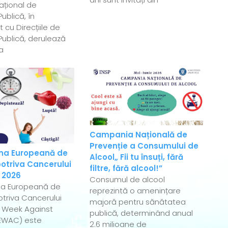
Național de
ublică, în
 cu Direcțiile de
ublică, derulează
a
Campania Națională de
Prevenție a Consumului de
a Europeană de
Alcool„ Fii tu însuți, fără
otriva Cancerului
filtre, fără alcool!”
 2026
Consumul de alcool
a Europeană de
reprezintă o amenințare
triva Cancerului
majoră pentru sănătatea
 Week Against
publică, determinând anual
EWAC) este
2.6 milioane de