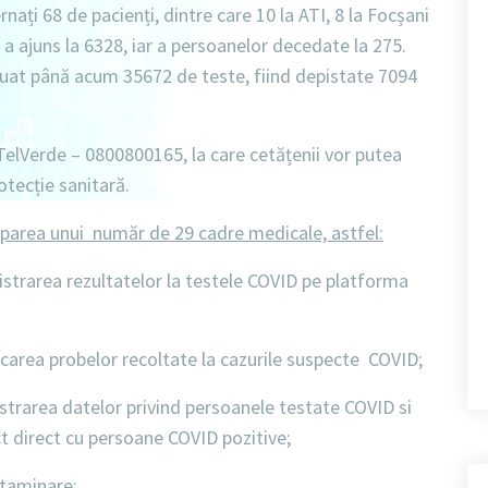
ernați
68 de pacienți
, dintre care
10 la ATI
,
8 la Focșani
a ajuns la 6328
, iar a
persoanelor decedate la 275
.
ctuat până acum
35672 de teste
, fiind depistate
7094
TelVerde – 0800800165
, la care cetățenii vor putea
otecție sanitară.
iparea unui număr de 29 cadre medicale, astfel:
strarea rezultatelor la testele COVID pe platforma
carea probelor recoltate la cazurile suspecte COVID;
strarea datelor privind persoanele testate COVID si
ct direct cu persoane COVID pozitive;
taminare;