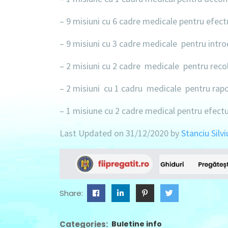
–
9 misiuni
cu
6 cadre medicale
pentru efect
–
9 misiuni
cu
3 cadre medicale
pentru introd
–
2 misiuni
cu
2 cadre medicale
pentru recol
–
2 misiuni
cu
1 cadru medicale
pentru rapor
–
1 misiune
cu
2 cadre medical
pentru efectu
Last Updated on 31/12/2020 by
Stanciu Silvi
Share:
Categories:
Buletine info