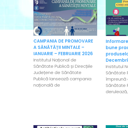
CAMPANIA DE PROMOVARE
Informare
A SĂNĂTĂȚII MINTALE –
bune pract
IANUARIE – FEBRUARIE 2026
produselo
Institutul Național de
Decembri
Sănătate Publică și Direcțiile
Institutul 
Județene de Sănătate
Sănătate P
Publică lansează campania
împreună c
națională de
Sănătate 
derulează,