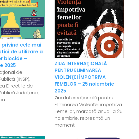
 privind cele mai
ici de utilizare a
r biocide –
ZIUA INTERNAŢIONALĂ
e 2025
PENTRU ELIMINAREA
Național de
VIOLENŢEI ÎMPOTRIVA
ublică (INSP),
FEMEILOR – 25 noiembrie
u Direcțiile de
2025
Publică Județene,
Ziua Internațională pentru
 în
Eliminarea Violenței împotriva
Femeilor, marcată anual la 25
noiembrie, reprezintă un
moment