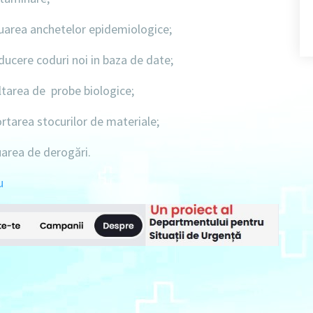
uarea anchetelor epidemiologice;
ucere coduri noi in baza de date;
tarea de probe biologice;
tarea stocurilor de materiale;
area de derogări.
u