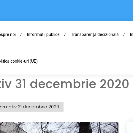
spre noi
Informații publice
Transparență decizională
I
litică cookie-uri (UE)
tiv 31 decembrie 2020
nformativ 31 decembrie 2020