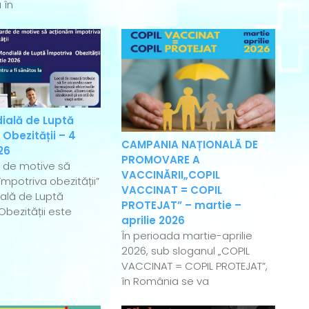
 în
ială de Luptă
 Obezității – 4
CAMPANIA NAȚIONALĂ DE
26
PROMOVARE A
e de motive să
VACCINĂRII„COPIL
mpotriva obezității”
VACCINAT = COPIL
ală de Luptă
PROTEJAT” – martie –
Obezității este
aprilie 2026
În perioada martie-aprilie
2026, sub sloganul „COPIL
VACCINAT = COPIL PROTEJAT”,
în România se va