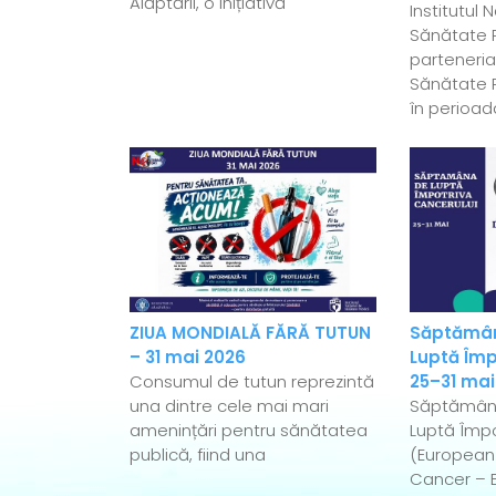
Alăptării, o inițiativă
Institutul 
Sănătate P
parteneriat
Sănătate P
în perioad
ZIUA MONDIALĂ FĂRĂ TUTUN
Săptămân
– 31 mai 2026
Luptă Împ
Consumul de tutun reprezintă
25–31 mai
una dintre cele mai mari
Săptămân
amenințări pentru sănătatea
Luptă Împo
publică, fiind una
(European
Cancer – 