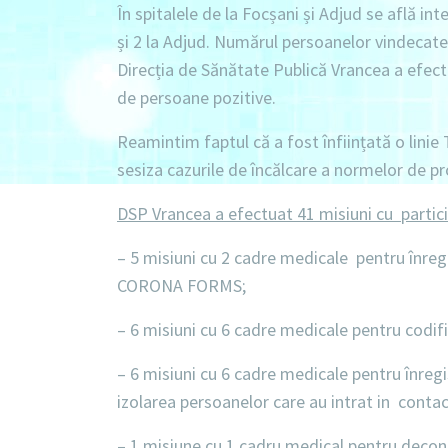
În spitalele de la Focșani și Adjud se află int
și
2 la Adjud.
Numărul persoanelor vindecate 
Direcția de Sănătate Publică Vrancea a efe
de persoane pozitive.
Reamintim faptul că a fost înființată o linie
sesiza cazurile de încălcare a normelor de pr
DSP Vrancea a efectuat 41 misiuni cu partic
– 5 misiuni
cu
2 cadre medicale
pentru înregi
CORONA FORMS;
–
6 misiuni
cu
6 cadre medicale
pentru codifi
–
6 misiuni
cu
6 cadre medicale
pentru înregi
izolarea persoanelor care au intrat in conta
–
1 misiune
cu
1 cadru medical
pentru decon