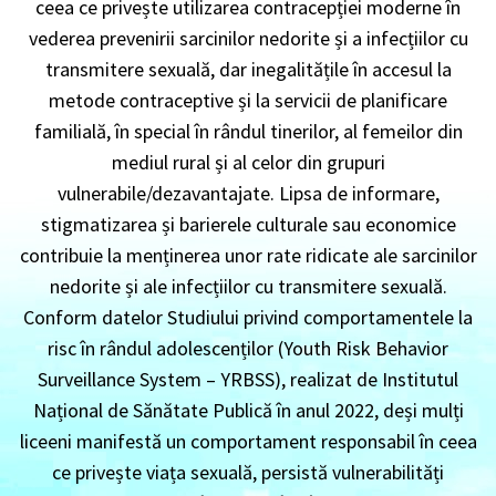
ceea ce privește utilizarea contracepției moderne în
vederea prevenirii sarcinilor nedorite și a infecțiilor cu
transmitere sexuală, dar inegalitățile în accesul la
metode contraceptive și la servicii de planificare
familială, în special în rândul tinerilor, al femeilor din
mediul rural și al celor din grupuri
vulnerabile/dezavantajate. Lipsa de informare,
stigmatizarea și barierele culturale sau economice
contribuie la menținerea unor rate ridicate ale sarcinilor
nedorite și ale infecțiilor cu transmitere sexuală.
Conform datelor Studiului privind comportamentele la
risc în rândul adolescenților (Youth Risk Behavior
Surveillance System – YRBSS), realizat de Institutul
Național de Sănătate Publică în anul 2022, deși mulți
liceeni manifestă un comportament responsabil în ceea
ce privește viața sexuală, persistă vulnerabilități