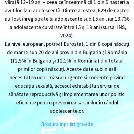
vârstă 12–19 ani – ceea ce înseamnă că 1 din 9 nașteri a
avut loc la o adolescentă. Dintre acestea, 629 de nașteri
au fost înregistrate la adolescente sub 15 ani, iar 13.736
la adolescente cu vârste între 15 și 19 ani (sursa: INS,
2024).
La nivel european, potrivit Eurostat, 1 din 8 copii născuți
de mame sub 20 de ani provin din Bulgaria și România
(12,5% în Bulgaria și 12,1% în România) din totalul
primilor copii născuți. Aceste date subliniază
necesitatea unor măsuri urgente și coerente privind
educația sexuală, accesul echitabil la servicii de
sănătate reproductivă și implementarea unor politici
eficiente pentru prevenirea sarcinilor în rândul
adolescentelor.
Brosura ingrijiri gravide