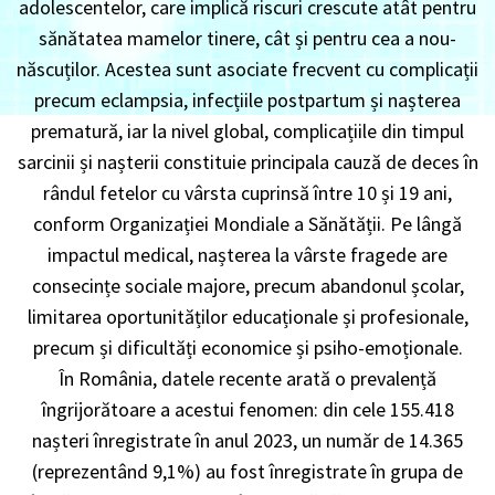
adolescentelor, care implică riscuri crescute atât pentru
sănătatea mamelor tinere, cât și pentru cea a nou-
născuților. Acestea sunt asociate frecvent cu complicații
precum eclampsia, infecțiile postpartum și nașterea
prematură, iar la nivel global, complicațiile din timpul
sarcinii și nașterii constituie principala cauză de deces în
rândul fetelor cu vârsta cuprinsă între 10 și 19 ani,
conform Organizației Mondiale a Sănătății. Pe lângă
impactul medical, nașterea la vârste fragede are
consecințe sociale majore, precum abandonul școlar,
limitarea oportunităților educaționale și profesionale,
precum și dificultăți economice și psiho-emoționale.
În România, datele recente arată o prevalență
îngrijorătoare a acestui fenomen: din cele 155.418
nașteri înregistrate în anul 2023, un număr de 14.365
(reprezentând 9,1%) au fost înregistrate în grupa de