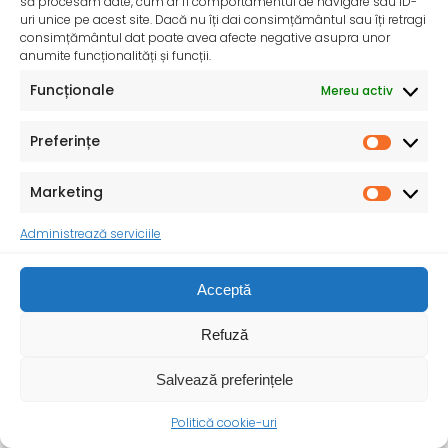
să procesăm date, cum ar fi comportamentul de navigare sau ID-
uri unice pe acest site. Dacă nu îți dai consimțământul sau îți retragi
consimțământul dat poate avea afecte negative asupra unor
anumite funcționalități și funcții.
Funcționale
Mereu activ
ZIUA MONDIALĂ FĂRĂ TUTUN – 31 mai 2025
„Nu te lăsa indus în eroare de aromele atrăgătoare!”
Preferințe
Consumul de tutun reprezintă una dintre
Marketing
Administrează serviciile
Acceptă
Refuză
Salvează preferințele
Politică cookie-uri