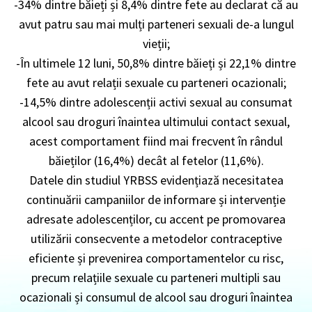
-34% dintre băieți și 8,4% dintre fete au declarat că au
avut patru sau mai mulți parteneri sexuali de-a lungul
vieții;
-În ultimele 12 luni, 50,8% dintre băieți și 22,1% dintre
fete au avut relații sexuale cu parteneri ocazionali;
-14,5% dintre adolescenții activi sexual au consumat
alcool sau droguri înaintea ultimului contact sexual,
acest comportament fiind mai frecvent în rândul
băieților (16,4%) decât al fetelor (11,6%).
Datele din studiul YRBSS evidențiază necesitatea
continuării campaniilor de informare și intervenție
adresate adolescenților, cu accent pe promovarea
utilizării consecvente a metodelor contraceptive
eficiente și prevenirea comportamentelor cu risc,
precum relațiile sexuale cu parteneri multipli sau
ocazionali și consumul de alcool sau droguri înaintea