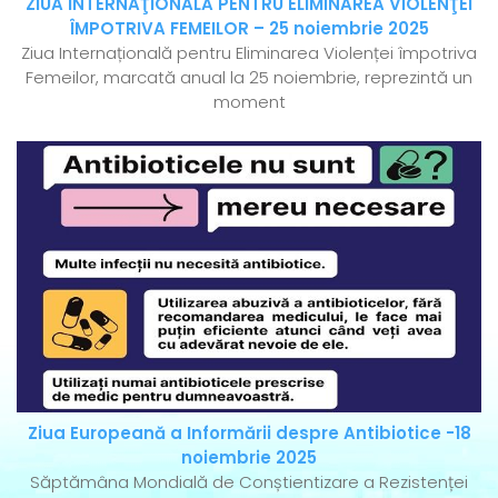
ZIUA INTERNAŢIONALĂ PENTRU ELIMINAREA VIOLENŢEI
ÎMPOTRIVA FEMEILOR – 25 noiembrie 2025
Ziua Internațională pentru Eliminarea Violenței împotriva
Femeilor, marcată anual la 25 noiembrie, reprezintă un
moment
Ziua Europeană a Informării despre Antibiotice -18
noiembrie 2025
Săptămâna Mondială de Conștientizare a Rezistenței