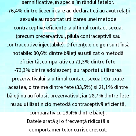
semnificative, în special în rândul fetelor.
-76,4% dintre liceenii care au declarat că au avut relații
sexuale au raportat utilizarea unei metode
contraceptive eficiente la ultimul contact sexual
(precum prezervativul, pilula contraceptivă sau
contraceptive injectabile). Diferențele de gen sunt însă
notabile: 80,6% dintre băieți au utilizat o metodă
eficientă, comparativ cu 71,3% dintre fete.
-73,3% dintre adolescenți au raportat utilizarea
prezervativului la ultimul contact sexual. Cu toate
acestea, o treime dintre fete (33,5%) și 21,1% dintre
băieți nu au folosit prezervativul, iar 28,7% dintre fete
nu au utilizat nicio metodă contraceptivă eficientă,
comparativ cu 19,4% dintre băieți.
Datele arată și o frecvență ridicată a
comportamentelor cu risc crescut: