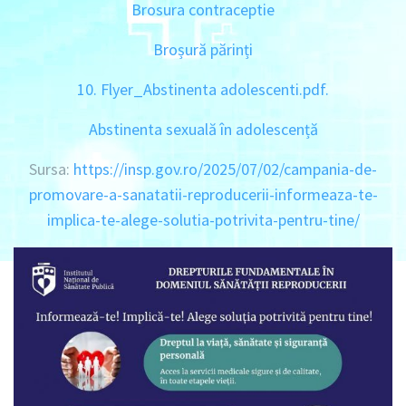
Brosura contraceptie
Broșură părinți
10. Flyer_Abstinenta adolescenti.pdf.
Abstinenta sexuală în adolescență
Sursa:
https://insp.gov.ro/2025/07/02/campania-de-
promovare-a-sanatatii-reproducerii-informeaza-te-
implica-te-alege-solutia-potrivita-pentru-tine/