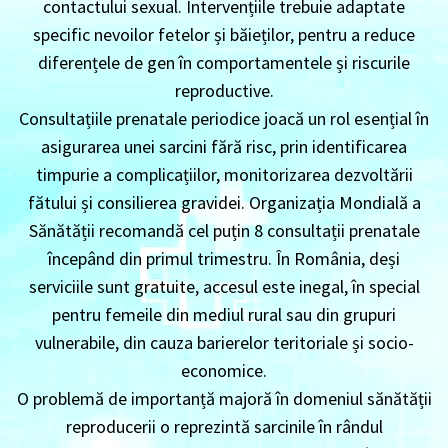
contactului sexual. Intervențiile trebuie adaptate
specific nevoilor fetelor și băieților, pentru a reduce
diferențele de gen în comportamentele și riscurile
reproductive.
Consultațiile prenatale periodice joacă un rol esențial în
asigurarea unei sarcini fără risc, prin identificarea
timpurie a complicațiilor, monitorizarea dezvoltării
fătului și consilierea gravidei. Organizația Mondială a
Sănătății recomandă cel puțin 8 consultații prenatale
începând din primul trimestru. În România, deși
serviciile sunt gratuite, accesul este inegal, în special
pentru femeile din mediul rural sau din grupuri
vulnerabile, din cauza barierelor teritoriale și socio-
economice.
O problemă de importanță majoră în domeniul sănătății
reproducerii o reprezintă sarcinile în rândul