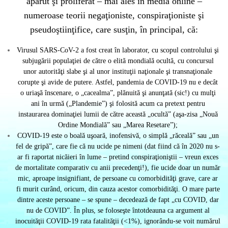
apărut şi proliferat – mai ales în media online –
numeroase teorii negaţioniste, conspiraţioniste şi
pseudoştiinţifice, care susţin, în principal, că:
Virusul SARS-CoV-2 a fost creat în laborator, cu scopul controlului şi
subjugării populaţiei de către o elită mondială ocultă, cu concursul
unor autorităţi slabe şi al unor instituţii naţionale şi transnaţionale
corupte şi avide de putere. Astfel, pandemia de COVID-19 nu e decât
o uriaşă înscenare, o „cacealma”, plănuită şi anunţată (sic!) cu mulţi
ani în urmă („Plandemie”) şi folosită acum ca pretext pentru
instaurarea dominaţiei lumii de către această „ocultă” (aşa-zisa „Nouă
Ordine Mondială” sau „Marea Resetare”);
COVID-19 este o boală uşoară, inofensivă, o simplă „răceală” sau „un
fel de gripă”, care fie că nu ucide pe nimeni (dat fiind că în 2020 nu s-
ar fi raportat nicăieri în lume – pretind conspiraţioniştii – vreun exces
de mortalitate comparativ cu anii precedenţi!), fie ucide doar un număr
mic, aproape insignifiant, de persoane cu comorbidităţi grave, care ar
fi murit curând, oricum, din cauza acestor comorbidităţi. O mare parte
dintre aceste persoane – se spune – decedează de fapt „cu COVID, dar
nu de COVID”. În plus, se foloseşte întotdeauna ca argument al
inocuităţii COVID-19 rata fatalităţii (<1%), ignorându-se voit numărul