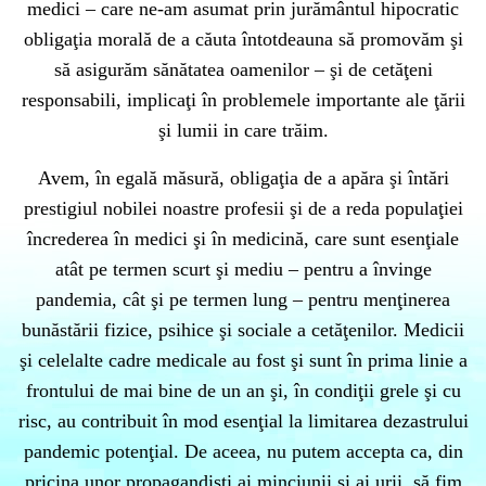
medici – care ne-am asumat prin jurământul hipocratic
obligaţia morală de a căuta întotdeauna să promovăm şi
să asigurăm sănătatea oamenilor – şi de cetăţeni
responsabili, implicaţi în problemele importante ale ţării
şi lumii in care trăim.
Avem, în egală măsură, obligaţia de a apăra şi întări
prestigiul nobilei noastre profesii şi de a reda populaţiei
încrederea în medici şi în medicină, care sunt esenţiale
atât pe termen scurt şi mediu – pentru a învinge
pandemia, cât şi pe termen lung – pentru menţinerea
bunăstării fizice, psihice şi sociale a cetăţenilor. Medicii
şi celelalte cadre medicale au fost şi sunt în prima linie a
frontului de mai bine de un an şi, în condiţii grele şi cu
risc, au contribuit în mod esenţial la limitarea dezastrului
pandemic potenţial. De aceea, nu putem accepta ca, din
pricina unor propagandişti ai minciunii şi ai urii, să fim