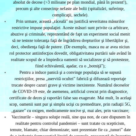
absolut de decese (>3 milioane pe plan mondial, până în prezent!),
precum şi alte consecinţe nefaste ale bolii (spitalizări, suferinţe,
complicaţii, sechele).
Prin urmare, această „răceală” nu justifică severitatea măsurilor
restrictive impuse populaţiei. Aceste măsuri sunt privite ca arbitrare,
abuzive şi criminale, reprezentând de fapt un experiment social menit
să ne testeze toleranţa faţă de îngrădirea drepturilor şi libertăţilor şi,
deci, obedienţa faţă de putere. (De exemplu, masca nu ar avea niciun
rol protector antiinfecţios dovedit, obligativitatea purtării sale având în
realitate scopul de a împiedica oamenii să socializeze şi să protesteze,
fiind echivalentă, aşadar, cu o „botniţă”);
Pentru a induce panică şi a convinge populaţia să se supună
restricţiilor, presa „aservită ocultei” fabrică şi difuzează reportaje
trucate despre cazuri grave şi victime inexistente. Numărul deceselor
de COVID-19 este, de asemenea, artificial crescut prin diagnostice,
certificate de deces şi raportări false sau exagerate. Mai mult, în acelaşi
scop, oamenii sunt pur şi simplu ucişi cu premeditare, prin radiaţii 5G,
„gazare” cu oxigen, medicamente nocive şi, mai ales, prin vaccinare;
Vaccinurile – singura soluţie reală, sine qua non, de care dispunem în
realitate pentru controlul pandemiei – sunt tratate cu scepticism,
temute, blamate, chiar demonizate; sunt prezentate fie ca „tunuri” date