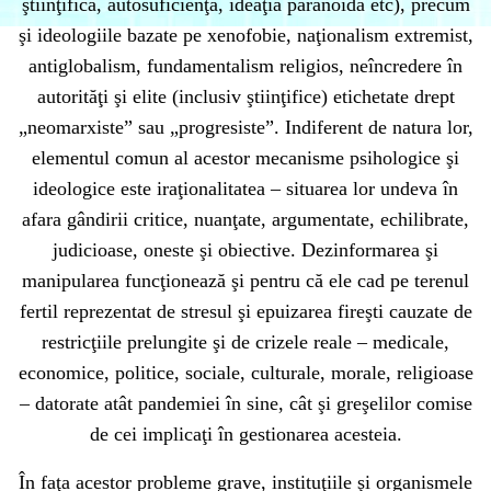
ştiinţifică, autosuficienţa, ideaţia paranoidă etc), precum
şi ideologiile bazate pe xenofobie, naţionalism extremist,
antiglobalism, fundamentalism religios, neîncredere în
autorităţi şi elite (inclusiv ştiinţifice) etichetate drept
„neomarxiste” sau „progresiste”. Indiferent de natura lor,
elementul comun al acestor mecanisme psihologice şi
ideologice este iraţionalitatea – situarea lor undeva în
afara gândirii critice, nuanţate, argumentate, echilibrate,
judicioase, oneste şi obiective. Dezinformarea şi
manipularea funcţionează şi pentru că ele cad pe terenul
fertil reprezentat de stresul şi epuizarea fireşti cauzate de
restricţiile prelungite şi de crizele reale – medicale,
economice, politice, sociale, culturale, morale, religioase
– datorate atât pandemiei în sine, cât şi greşelilor comise
de cei implicaţi în gestionarea acesteia.
În faţa acestor probleme grave, instituţiile şi organismele