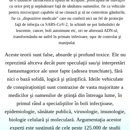
de o industrie farmaceutică lipsită de scrupule, preocupată de înavuţire
cu orice preţ şi nepăsătoare faţă de sănătatea oamenilor, fie ca vehicule
pentru microcipuri capabile să ne citească şi să ne controleze gândurile,
fie ca „dispozitive medicale” care nu conferă nici un fel de protecţie
faţă de infecţia cu SARS-CoV-2, în schimb ne pot îmbolnăvi de
leucemie, cancer, boli autoimune etc, ori ne alterează ADN-ul,
transformându-ne astfel în primate inferioare, uşor de controlat şi
manipulat.
Aceste teorii sunt false, absurde şi profund toxice. Ele nu
reprezintă altceva decât pure speculaţii sau/şi interpretări
fantasmagorice ale unor fapte (adesea trunchiate), fără
nici o bază solidă, logică şi ştiinţifică. Ideile vehiculate
de conspiraţionişti sunt contrazise de vasta majoritate a
medicilor şi oamenilor de ştiinţă din întreaga lume, în
primul rând a specialiştilor în boli infecţioase,
epidemiologie, sănătate publică, virusologie, imunologie,
biologie celulară şi moleculară. Argumentaţia acestor
experţi este susţinută de cele peste 125.000 de studii