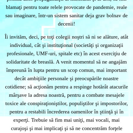
blamaţi pentru toate relele provocate de pandemie, reale
sau imaginare, într-un sistem sanitar deja grav bolnav de
decenii!
Îi invităm, deci, pe toţi colegii noştri să ni se alăture, atât
individual, cât şi instituţional (societăţi şi organizaţii
profesionale, UMF-uri, spitale etc) în acest exerciţiu de
solidaritate de breaslă. A venit momentul să ne angajăm
împreună în lupta pentru un scop comun, mai important
decât ambiţiile personale şi preocupările noastre
cotidiene; să acţionăm pentru a respinge hotărât atacurile
mârşave la adresa noastră, pentru a combate mesajele
toxice ale conspiraţioniştilor, populiştilor şi impostorilor,
pentru a restabili încrederea oamenilor în ştiinţă şi în
experţi. Trebuie să fim mai uniţi, mai vocali, mai
curajoşi şi mai implicaţi şi să ne concentrăm forţele