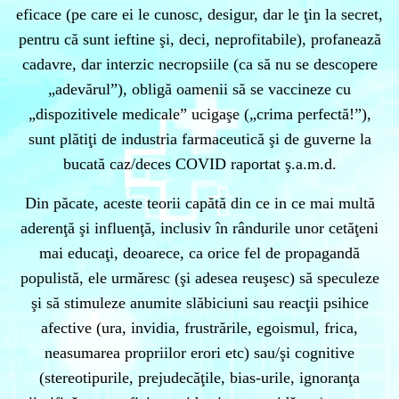
eficace (pe care ei le cunosc, desigur, dar le ţin la secret,
pentru că sunt ieftine şi, deci, neprofitabile), profanează
cadavre, dar interzic necropsiile (ca să nu se descopere
„adevărul”), obligă oamenii să se vaccineze cu
„dispozitivele medicale” ucigaşe („crima perfectă!”),
sunt plătiţi de industria farmaceutică şi de guverne la
bucată caz/deces COVID raportat ş.a.m.d.
Din păcate, aceste teorii capătă din ce in ce mai multă
aderenţă şi influenţă, inclusiv în rândurile unor cetăţeni
mai educaţi, deoarece, ca orice fel de propagandă
populistă, ele urmăresc (şi adesea reuşesc) să speculeze
şi să stimuleze anumite slăbiciuni sau reacţii psihice
afective (ura, invidia, frustrările, egoismul, frica,
neasumarea propriilor erori etc) sau/şi cognitive
(stereotipurile, prejudecăţile, bias-urile, ignoranţa