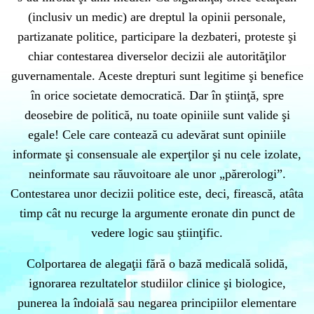
(inclusiv un medic) are dreptul la opinii personale,
partizanate politice, participare la dezbateri, proteste şi
chiar contestarea diverselor decizii ale autorităţilor
guvernamentale. Aceste drepturi sunt legitime şi benefice
în orice societate democratică. Dar în ştiinţă, spre
deosebire de politică, nu toate opiniile sunt valide şi
egale! Cele care contează cu adevărat sunt opiniile
informate şi consensuale ale experţilor şi nu cele izolate,
neinformate sau răuvoitoare ale unor „părerologi”.
Contestarea unor decizii politice este, deci, firească, atâta
timp cât nu recurge la argumente eronate din punct de
vedere logic sau ştiinţific.
Colportarea de alegaţii fără o bază medicală solidă,
ignorarea rezultatelor studiilor clinice şi biologice,
punerea la îndoială sau negarea principiilor elementare