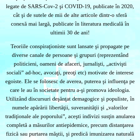
legate de SARS-Cov-2 şi COVID-19, publicate în 2020,
cât şi de sutele de mii de alte articole dintr-o sferă
conexă mai largă, publicate în literatura medicală în
ultimii 30 de ani!
Teoriile conspiraţioniste sunt lansate şi propagate pe
diverse canale de persoane şi grupuri (reprezentând
politicieni, oameni de afaceri, jurnalişti, „activişti
sociali” ad-hoc, avocaţi, preoţi etc) motivate de interese
egoiste. Ele se folosesc de averea, puterea şi influenţa pe
care le au în societate pentru a-şi promova ideologia.
Utilizând discursuri deşănţat demagogice şi populiste, în
numele apărării libertăţii, suveranităţii şi „valorilor
tradiţionale ale poporului”, aceşti indivizi susţin anularea
completă a măsurilor antiepidemice, precum distanţarea
fizică sau purtarea măştii, şi predică imunizarea naturală