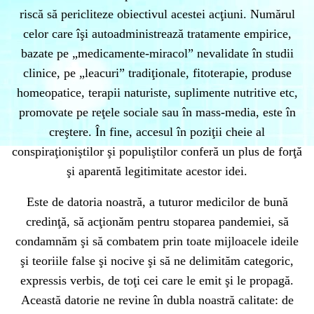
riscă să pericliteze obiectivul acestei acţiuni. Numărul
celor care îşi autoadministrează tratamente empirice,
bazate pe „medicamente-miracol” nevalidate în studii
clinice, pe „leacuri” tradiţionale, fitoterapie, produse
homeopatice, terapii naturiste, suplimente nutritive etc,
promovate pe reţele sociale sau în mass-media, este în
creştere. În fine, accesul în poziţii cheie al
conspiraţioniştilor şi populiştilor conferă un plus de forţă
şi aparentă legitimitate acestor idei.
Este de datoria noastră, a tuturor medicilor de bună
credinţă, să acţionăm pentru stoparea pandemiei, să
condamnăm şi să combatem prin toate mijloacele ideile
şi teoriile false şi nocive şi să ne delimităm categoric,
expressis verbis, de toţi cei care le emit şi le propagă.
Această datorie ne revine în dubla noastră calitate: de