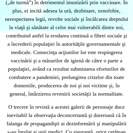
(„de turmă”) în detrimentul imunizării prin vaccinare. În
plus, ei incită adesea la ură, dezbinare, xenofobie,
nerespectarea legii, revolte sociale şi încălcarea dreptului
la viaţă şi sănătate al celor mai vulnerabili dintre noi,
contribuind astfel la erodarea continuă a fibrei sociale şi
a încrederii populaţiei în autorităţile guvernamentale şi
medicale. Consecinţa acţiunilor lor este respingerea
vaccinării şi a măsurilor de igienă de către o parte a
populaţiei, având ca rezultat subminarea eforturilor de
combatere a pandemiei, prelungirea crizelor din toate
domeniile, producerea de noi şi noi victime şi, în
general, întârzierea revenirii societăţii la normalitate.
O trecere în revistă a acestei galerii de personaje duce
inevitabil la observaţia deconcertantă şi dureroasă că în
falanga de propagandişti ai dezinformării şi manipulării
s-au înrolat şi unii medici. Cu siguranţă, orice cetăţean