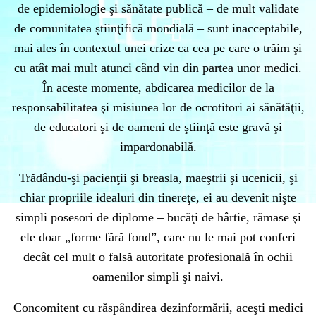
de epidemiologie şi sănătate publică – de mult validate
de comunitatea ştiinţifică mondială – sunt inacceptabile,
mai ales în contextul unei crize ca cea pe care o trăim şi
cu atât mai mult atunci când vin din partea unor medici.
În aceste momente, abdicarea medicilor de la
responsabilitatea şi misiunea lor de ocrotitori ai sănătăţii,
de educatori şi de oameni de ştiinţă este gravă şi
impardonabilă.
Trădându-şi pacienţii şi breasla, maeştrii şi ucenicii, şi
chiar propriile idealuri din tinereţe, ei au devenit nişte
simpli posesori de diplome – bucăţi de hârtie, rămase şi
ele doar „forme fără fond”, care nu le mai pot conferi
decât cel mult o falsă autoritate profesională în ochii
oamenilor simpli şi naivi.
Concomitent cu răspândirea dezinformării, aceşti medici