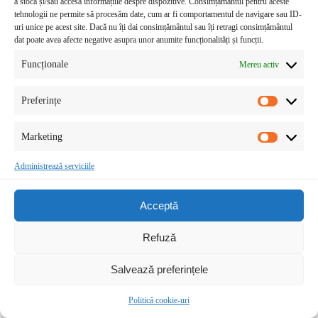
a stoca și/sau accesa informațiile despre dispozitive. Consimțământul pentru aceste
tehnologii ne permite să procesăm date, cum ar fi comportamentul de navigare sau ID-
uri unice pe acest site. Dacă nu îți dai consimțământul sau îți retragi consimțământul
„ ZIUA MONDIALĂ A DIABETULUI ” – 14 noiembrie 2025
dat poate avea afecte negative asupra unor anumite funcționalități și funcții.
Diabetul zaharat este o afecțiune care are un impact substanțial pe
tot parcursul vieții, din
Funcționale
Mereu activ
Preferințe
Marketing
Administrează serviciile
Acceptă
Refuză
Salvează preferințele
Politică cookie-uri