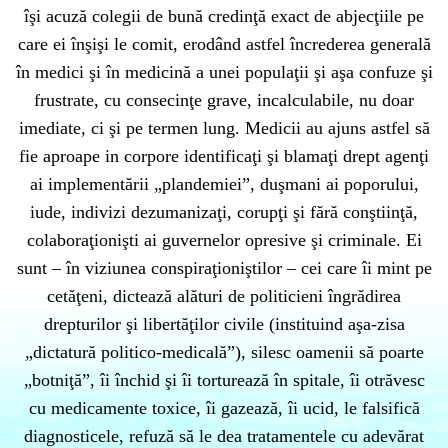
îşi acuză colegii de bună credinţă exact de abjecţiile pe
care ei înşişi le comit, erodând astfel încrederea generală
în medici şi în medicină a unei populaţii şi aşa confuze şi
frustrate, cu consecinţe grave, incalculabile, nu doar
imediate, ci şi pe termen lung. Medicii au ajuns astfel să
fie aproape in corpore identificaţi şi blamaţi drept agenţi
ai implementării „plandemiei”, duşmani ai poporului,
iude, indivizi dezumanizaţi, corupţi şi fără conştiinţă,
colaboraţionişti ai guvernelor opresive şi criminale. Ei
sunt – în viziunea conspiraţioniştilor – cei care îi mint pe
cetăţeni, dictează alături de politicieni îngrădirea
drepturilor şi libertăţilor civile (instituind aşa-zisa
„dictatură politico-medicală”), silesc oamenii să poarte
„botniţă”, îi închid şi îi torturează în spitale, îi otrăvesc
cu medicamente toxice, îi gazează, îi ucid, le falsifică
diagnosticele, refuză să le dea tratamentele cu adevărat