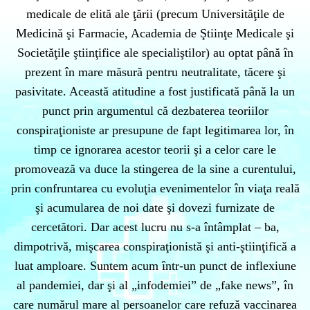
medicale de elită ale ţării (precum Universităţile de
Medicină şi Farmacie, Academia de Ştiinţe Medicale şi
Societăţile ştiinţifice ale specialiştilor) au optat până în
prezent în mare măsură pentru neutralitate, tăcere şi
pasivitate. Această atitudine a fost justificată până la un
punct prin argumentul că dezbaterea teoriilor
conspiraţioniste ar presupune de fapt legitimarea lor, în
timp ce ignorarea acestor teorii şi a celor care le
promovează va duce la stingerea de la sine a curentului,
prin confruntarea cu evoluţia evenimentelor în viaţa reală
şi acumularea de noi date şi dovezi furnizate de
cercetători. Dar acest lucru nu s-a întâmplat – ba,
dimpotrivă, mişcarea conspiraţionistă şi anti-ştiinţifică a
luat amploare. Suntem acum într-un punct de inflexiune
al pandemiei, dar şi al „infodemiei” de „fake news”, în
care numărul mare al persoanelor care refuză vaccinarea