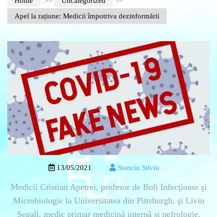
Home
>>
Uncategorized
>>
Apel la rațiune: Medicii împotriva dezinformării
13/05/2021
Stanciu Silviu
Medicii Cristian Apetrei, profesor de Boli Infecţioase şi
Microbiologie la Universitatea din Pittsburgh, şi Liviu
Segall, medic primar medicină internă şi nefrologie,