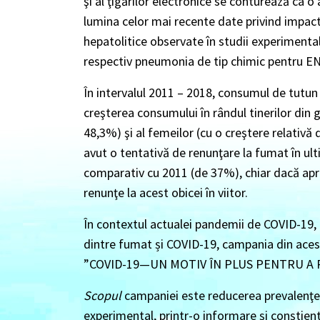
şi al ţigărilor electronice se conturează ca o
lumina celor mai recente date privind impac
hepatolitice observate în studii experimenta
respectiv pneumonia de tip chimic pentru E
În intervalul 2011 – 2018, consumul de tutun
creşterea consumului în rândul tinerilor din 
48,3%) şi al femeilor (cu o creştere relativă 
avut o tentativă de renunţare la fumat în ult
comparativ cu 2011 (de 37%), chiar dacă apr
renunţe la acest obicei în viitor.
În contextul actualei pandemii de COVID-19, 
dintre fumat și COVID-19, campania din acest
”
COVID-19—UN MOTIV ÎN PLUS PENTRU A
Scopul
campaniei este reducerea prevalenţei
experimental, printr-o informare şi conştienti