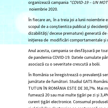
organizează campania
“COVID-19 – UN MOT
noiembrie 2020.
În fiecare an, în a treia joi a lunii noiembrie
scopul de a conştientiza publicul şi decidenţi
dizabilități/ decese premature) generată de
inițierea de modificări comportamentale și 
Anul acesta, campania se desfășoară pe toat
de pandemia COVID-19. Datele cumulate până
asociază cu o severitate crescută a bolii.
În România se înregistrează
o prevalență se
jumătate de fumători.
Studiul GATS Român
TUTUN ÎN ROMÂNIA ESTE DE 30,7%. Mai m
fumează
20 sau mai multe țigări pe zi
și
3,4
curent
țigări electronice
. Consumul produselo