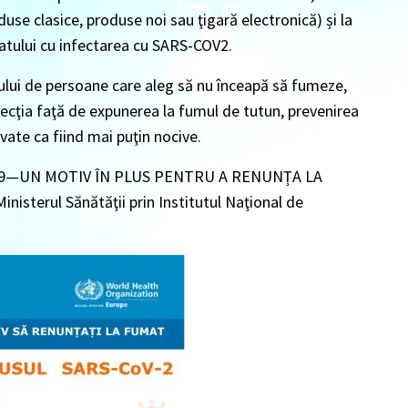
duse clasice, produse noi sau ţigară electronică) și la
atului cu infectarea cu SARS-COV2.
lui de persoane care aleg să nu înceapă să fumeze,
tecţia faţă de expunerea la fumul de tutun, prevenirea
ate ca fiind mai puţin nocive.
19—UN MOTIV ÎN PLUS PENTRU A RENUNȚA LA
isterul Sănătăţii prin Institutul Naţional de