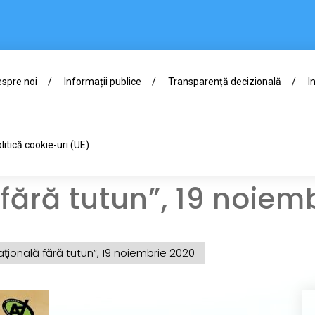
spre noi
Informații publice
Transparență decizională
I
litică cookie-uri (UE)
 fără tutun”, 19 noiem
aţională fără tutun”, 19 noiembrie 2020