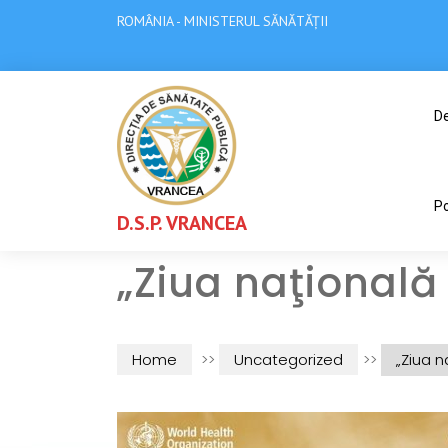
ROMÂNIA - MINISTERUL SĂNĂTĂȚII
De
Po
D.S.P. VRANCEA
„Ziua naţională
Home
>>
Uncategorized
>>
„Ziua n