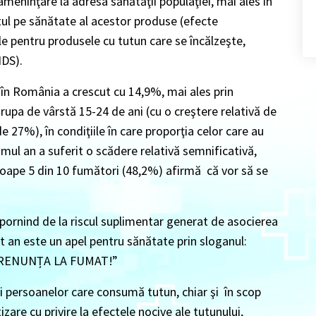
 ameninţare la adresa sănătăţii populaţiei, mai ales în
tul pe sănătate al acestor produse (efecte
le pentru produsele cu tutun care se încălzeşte,
NDS).
 în România a crescut cu 14,9%, mai ales prin
grupa de vârstă 15-24 de ani (cu o creştere relativă de
de 27%), în condiţiile în care proporţia celor care au
imul an a suferit o scădere relativă semnificativă,
oape 5 din 10 fumători (48,2%) afirmă că vor să se
pornind de la riscul suplimentar generat de asocierea
 an este un apel pentru sănătate prin sloganul:
 RENUNȚA LA FUMAT!”
 persoanelor care consumă tutun, chiar şi în scop
zare cu privire la efectele nocive ale tutunului,