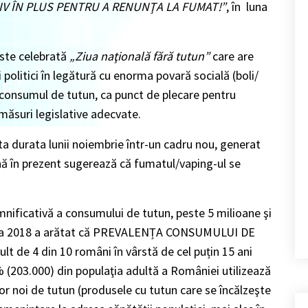
IV ÎN PLUS PENTRU A RENUNŢA LA FUMAT!”
,
în luna
 este celebrată
„Ziua naţională fără tutun”
care are
i politici în legătură cu enorma povară socială (boli/
 consumul de tutun, ca punct de plecare pentru
măsuri legislative adecvate.
a durata lunii noiembrie într-un cadru nou, generat
 în prezent sugerează că fumatul/vaping-ul se
mnificativă a consumului de tutun, peste 5 milioane şi
ia 2018 a arătat că PREVALENȚA CONSUMULUI DE
ult de
4 din 10 români
în vârstă de cel puțin 15 ani
%
(203.000) din populaţia adultă a României utilizează
r noi de tutun (produsele cu tutun care se încălzeşte