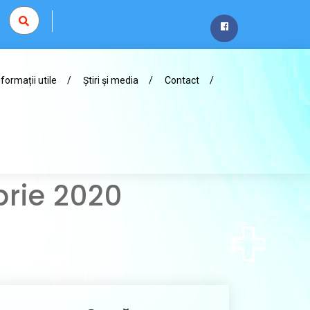
nformații utile
Știri și media
Contact
brie 2020