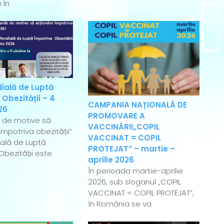
 în
ială de Luptă
 Obezității – 4
CAMPANIA NAȚIONALĂ DE
26
PROMOVARE A
e de motive să
VACCINĂRII„COPIL
mpotriva obezității”
VACCINAT = COPIL
ală de Luptă
PROTEJAT” – martie –
Obezității este
aprilie 2026
În perioada martie-aprilie
2026, sub sloganul „COPIL
VACCINAT = COPIL PROTEJAT”,
în România se va