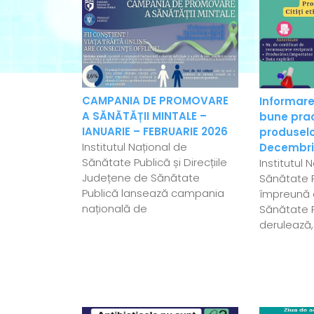
CAMPANIA DE PROMOVARE
Informare
A SĂNĂTĂȚII MINTALE –
bune pract
IANUARIE – FEBRUARIE 2026
produselo
Institutul Național de
Decembri
Sănătate Publică și Direcțiile
Institutul 
Județene de Sănătate
Sănătate P
Publică lansează campania
împreună c
națională de
Sănătate 
derulează,