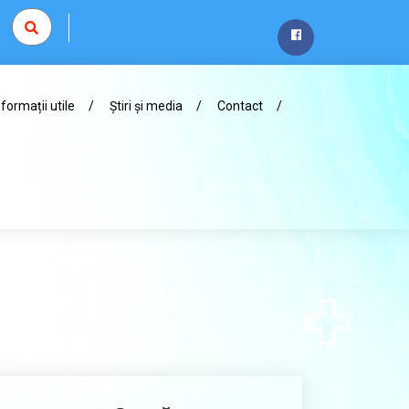
nformații utile
Știri și media
Contact