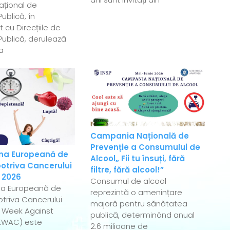
Național de
ublică, în
 cu Direcțiile de
ublică, derulează
a
Campania Națională de
Prevenție a Consumului de
a Europeană de
Alcool„ Fii tu însuți, fără
otriva Cancerului
filtre, fără alcool!”
 2026
Consumul de alcool
a Europeană de
reprezintă o amenințare
triva Cancerului
majoră pentru sănătatea
 Week Against
publică, determinând anual
EWAC) este
2.6 milioane de