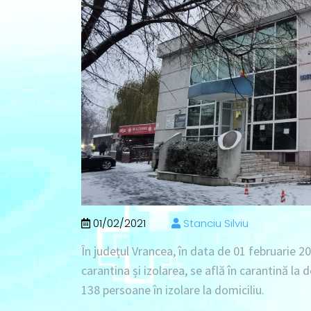
01/02/2021
Stanciu Silviu
În județul Vrancea, în data de
01 februarie 2
carantina și izolarea, se află în
carantină la 
138
persoane în izolare la domiciliu
.