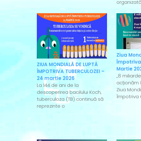
organizată
Ziua Mond
Împotriva
ZIUA MONDIALĂ DE LUPTĂ
Martie 20
ÎMPOTRIVA TUBERCULOZEI –
„8 miliard
24 martie 2026
acționăm î
La 144 de ani de la
Ziua Mondi
descoperirea bacilului Koch,
Împotriva 
tuberculoza (TB) continuă să
reprezinte o