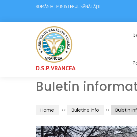
ROMÂNIA - MINISTERUL SĂNĂTĂȚII
De
Po
D.S.P. VRANCEA
Buletin informat
Home
>>
Buletine info
>>
Buletin in