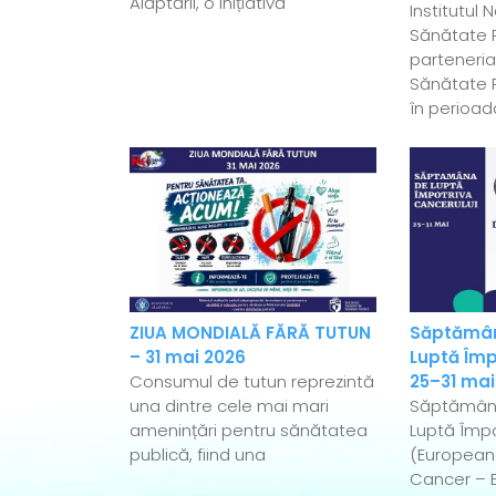
Alăptării, o inițiativă
Institutul 
Sănătate P
parteneriat
Sănătate P
în perioad
ZIUA MONDIALĂ FĂRĂ TUTUN
Săptămân
– 31 mai 2026
Luptă Împ
Consumul de tutun reprezintă
25–31 mai
una dintre cele mai mari
Săptămân
amenințări pentru sănătatea
Luptă Împo
publică, fiind una
(European
Cancer – 