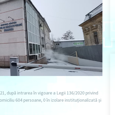
021
, după intrarea în vigoare a Legii 136/2020 privind
domiciliu 604 persoane
, 0
în izolare instituționalizată
și