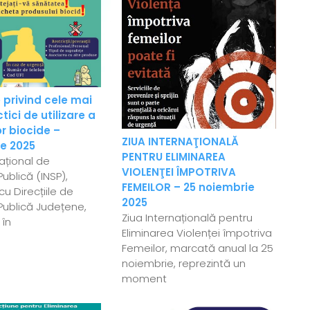
 privind cele mai
ici de utilizare a
r biocide –
ZIUA INTERNAŢIONALĂ
e 2025
PENTRU ELIMINAREA
Național de
VIOLENŢEI ÎMPOTRIVA
ublică (INSP),
FEMEILOR – 25 noiembrie
u Direcțiile de
2025
Publică Județene,
Ziua Internațională pentru
 în
Eliminarea Violenței împotriva
Femeilor, marcată anual la 25
noiembrie, reprezintă un
moment