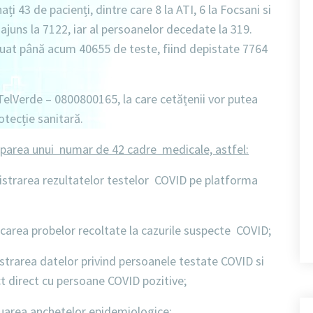
nați
43 de pacienți,
dintre care
8
la
ATI, 6 la Focsani si
ajuns la 7122
, iar al
persoanelor decedate la 319
.
ctuat până acum
40655 de teste
, fiind depistate
7764
TelVerde – 0800800165
, la care cetățenii vor putea
otecție sanitară.
iparea unui numar de 42 cadre medicale, astfel:
istrarea rezultatelor testelor COVID pe platforma
carea probelor recoltate la cazurile suspecte COVID;
strarea datelor privind persoanele testate COVID si
ct direct cu persoane COVID pozitive;
uarea anchetelor epidemiologice;