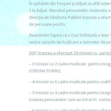
În spitalele din Focșani și Adjud se află inter
2 la Adjud. Numărul persoanelor vindecate a 
Direcția de Sănătate Publică Vrancea a efe
de persoane pozitiv.
Reamintim faptul că a fost înființată o linie
sesiza cazurile de încălcare a normelor de pr
DSP Vrancea a efectuat 29 misiuni cu partic
– 3 misiuni
cu 2 cadre medicale pentru inreg
CORONA FORMS;
– 4 misiuni
cu 6 cadre medicale pentru codifi
– 5 misiuni
cu 4 cadre medicale pentru inregi
izolarea persoanelor care au intrat in conta
– 6 misiuni
cu 3 cadre medicale pentru efect