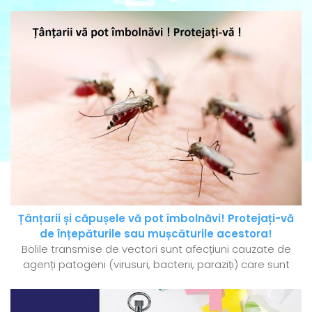
Țânțarii și căpușele vă pot îmbolnăvi! Protejați-vă
de înțepăturile sau mușcăturile acestora!
Bolile transmise de vectori sunt afecțiuni cauzate de
agenți patogeni (virusuri, bacterii, paraziți) care sunt