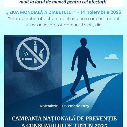
„ ZIUA MONDIALĂ A DIABETULUI ” – 14 noiembrie 2025
Diabetul zaharat este o afecțiune care are un impact
substanțial pe tot parcursul vieții, din