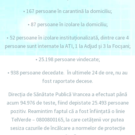
•
167 persoane în carantină la domiciliu
;
•
87 persoane în izolare la domiciliu;
•
52 persoane în izolare instituționalizată, dintre care 4
persoane sunt internate la ATI, 1 la Adjud și 3 la Focșani;
•
25.198 persoane vindecate;
•
938 persoane decedate. În ultimele 24 de ore, nu au
fost raportate decese.
Direcția de Sănătate Publică Vrancea a efectuat până
acum
94.976 de teste,
fiind depistate
25.493 persoane
pozitiv.
Reamintim faptul că a fost înființată o linie
TelVerde – 0800800165
, la care cetățenii vor putea
sesiza cazurile de încălcare a normelor de protecție