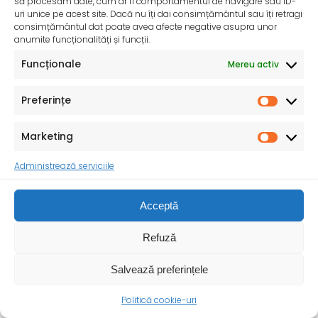
să procesăm date, cum ar fi comportamentul de navigare sau ID-
uri unice pe acest site. Dacă nu îți dai consimțământul sau îți retragi
consimțământul dat poate avea afecte negative asupra unor
anumite funcționalități și funcții.
Funcționale
Mereu activ
Preferințe
InfoMama – Ghidul mamei pe parcursul sarcinii și în
Marketing
primul an de viață al copilului
De peste 35 de ani, Organizația Salvați Copiii
Administrează serviciile
desfășoară activități dedicate promovării și apărării
drepturilor
Acceptă
Refuză
Salvează preferințele
Politică cookie-uri