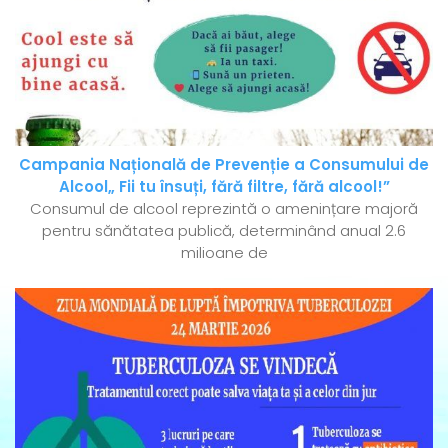
Campania Națională de Prevenție a Consumului de
Alcool„ Fii tu însuți, fără filtre, fără alcool!”
Consumul de alcool reprezintă o amenințare majoră
pentru sănătatea publică, determinând anual 2.6
milioane de