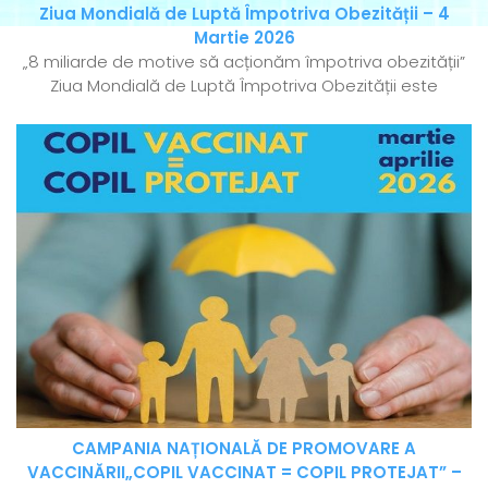
Ziua Mondială de Luptă Împotriva Obezității – 4
Martie 2026
„8 miliarde de motive să acționăm împotriva obezității”
Ziua Mondială de Luptă Împotriva Obezității este
CAMPANIA NAȚIONALĂ DE PROMOVARE A
VACCINĂRII„COPIL VACCINAT = COPIL PROTEJAT” –