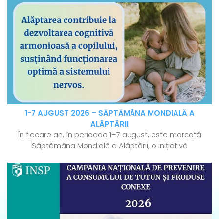
1-7 AUGUST 2026 – SĂPTĂMÂNA MONDIALĂ A
ALĂPTĂRII
În fiecare an, în perioada 1–7 august, este marcată
Săptămâna Mondială a Alăptării, o inițiativă