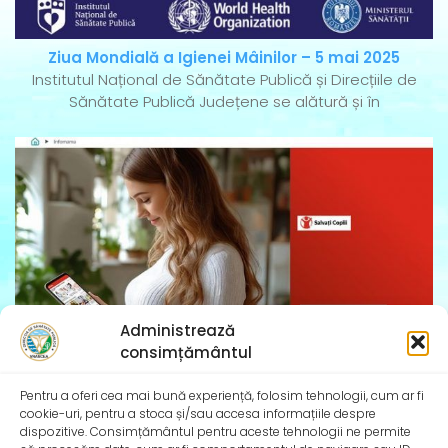
Ziua Mondială a Igienei Mâinilor – 5 mai 2025
Institutul Național de Sănătate Publică și Direcțiile de
Sănătate Publică Județene se alătură și în
Administrează
consimțământul
Pentru a oferi cea mai bună experiență, folosim tehnologii, cum ar fi
InfoMama – Ghidul mamei pe parcursul sarcinii și în
cookie-uri, pentru a stoca și/sau accesa informațiile despre
primul an de viață al copilului
dispozitive. Consimțământul pentru aceste tehnologii ne permite
De peste 35 de ani, Organizația Salvați Copiii