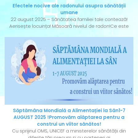
Efectele nocive ale radonului asupra sănătății
umane
22 august 2025 – Sănătatea familiei tale contează!
Aerisește locuința! Măsoară nivelul de radon!Ce este
Săptămâna Mondială a Alimentației la Sân1-7
AUGUST 2025 !Promovăm alăptarea pentru a
construi un viitor sănătos!
Cu sprijinul OMS, UNICEF a ministerelor sănătății din
diferite țări precum și cu parteneri ai