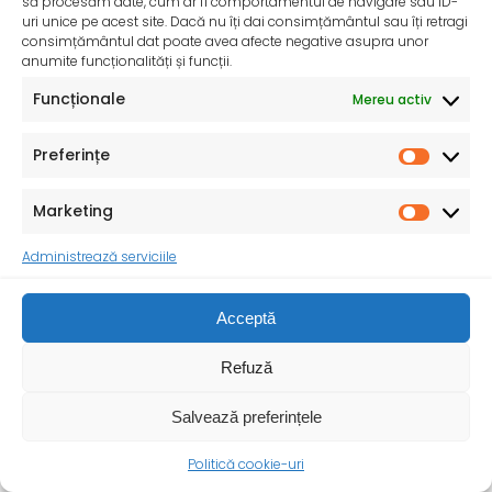
să procesăm date, cum ar fi comportamentul de navigare sau ID-
desfășoară activități dedicate promovării și apărării
uri unice pe acest site. Dacă nu îți dai consimțământul sau îți retragi
drepturilor
consimțământul dat poate avea afecte negative asupra unor
anumite funcționalități și funcții.
Funcționale
Mereu activ
Preferințe
Marketing
Administrează serviciile
Acceptă
Refuză
Salvează preferințele
Politică cookie-uri
Ziua Mondială a Sănătății – 7 aprilie 2025