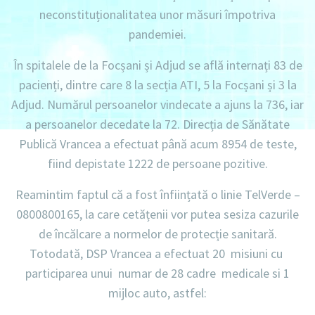
neconstituționalitatea unor măsuri împotriva
pandemiei.
În spitalele de la Focșani și Adjud se află internați 83 de
pacienți, dintre care 8 la secția ATI, 5 la Focșani și 3 la
Adjud. Numărul persoanelor vindecate a ajuns la 736, iar
a persoanelor decedate la 72. Direcția de Sănătate
Publică Vrancea a efectuat până acum 8954 de teste,
fiind depistate 1222 de persoane pozitive.
Reamintim faptul că a fost înființată o linie TelVerde –
0800800165, la care cetățenii vor putea sesiza cazurile
de încălcare a normelor de protecție sanitară.
Totodată,
DSP Vrancea a efectuat
20 misiuni cu
participarea unui numar de 28 cadre medicale si 1
mijloc auto, astfel: