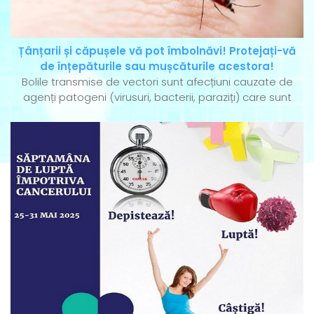
Țânțarii și căpușele vă pot îmbolnăvi! Protejați-vă
de înțepăturile sau mușcăturile acestora!
Bolile transmise de vectori sunt afecțiuni cauzate de
agenți patogeni (virusuri, bacterii, paraziți) care sunt