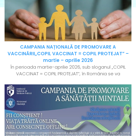
CAMPANIA NAȚIONALĂ DE PROMOVARE A
VACCINĂRII„COPIL VACCINAT = COPIL PROTEJAT” –
martie – aprilie 2026
În perioada martie-aprilie 2026, sub sloganul „COPIL
VACCINAT = COPIL PROTEJAT”, în România se va