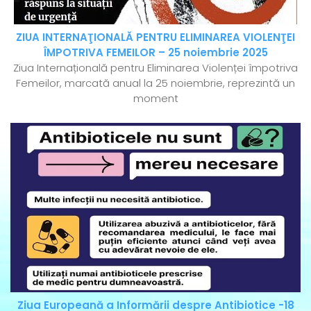
ZIUA INTERNAŢIONALĂ PENTRU ELIMINAREA VIOLENŢEI
ÎMPOTRIVA FEMEILOR – 25 noiembrie 2025
Ziua Internațională pentru Eliminarea Violenței împotriva
Femeilor, marcată anual la 25 noiembrie, reprezintă un
moment
Ziua Europeană a Informării despre Antibiotice -18