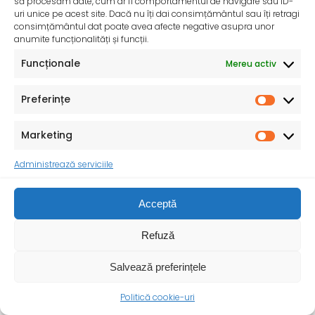
să procesăm date, cum ar fi comportamentul de navigare sau ID-
uri unice pe acest site. Dacă nu îți dai consimțământul sau îți retragi
drepturilor
consimțământul dat poate avea afecte negative asupra unor
anumite funcționalități și funcții.
Funcționale
Mereu activ
Preferințe
Marketing
Administrează serviciile
Acceptă
Refuză
Salvează preferințele
Politică cookie-uri
Ziua Mondială a Sănătății – 7 aprilie 2025