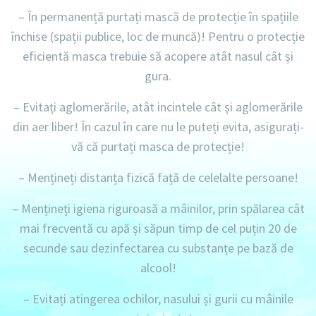
– În permanență
purtați mască de protecție în spațiile
închise (spații publice, loc de muncă)! Pentru o protecție
eficientă masca trebuie să acopere atât nasul cât și
gura.
– Evitați aglomerările, atât incintele cât și aglomerările
din aer liber! În cazul în care nu le puteți evita, asigurați-
vă că purtați masca de protecție!
– Mențineți distanța fizică față de celelalte persoane!
– Mențineți igiena riguroasă a mâinilor, prin spălarea cât
mai frecventă cu apă și săpun timp de cel puțin 20 de
secunde sau dezinfectarea cu substanțe pe bază de
alcool!
– Evitați atingerea ochilor, nasului și gurii cu mâinile