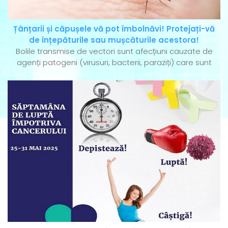
Țânțarii și căpușele vă pot îmbolnăvi! Protejați-vă
de înțepăturile sau mușcăturile acestora!
Bolile transmise de vectori sunt afecțiuni cauzate de
agenți patogeni (virusuri, bacterii, paraziți) care sunt