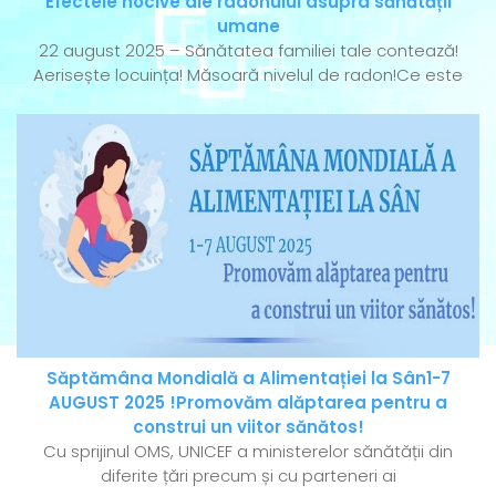
Efectele nocive ale radonului asupra sănătății
umane
22 august 2025 – Sănătatea familiei tale contează!
Aerisește locuința! Măsoară nivelul de radon!Ce este
Săptămâna Mondială a Alimentației la Sân1-7
AUGUST 2025 !Promovăm alăptarea pentru a
construi un viitor sănătos!
Cu sprijinul OMS, UNICEF a ministerelor sănătății din
diferite țări precum și cu parteneri ai