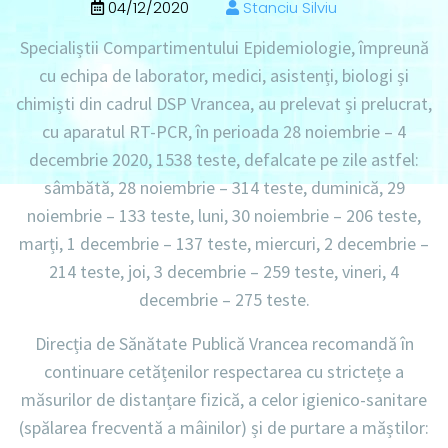
04/12/2020
Stanciu Silviu
Specialiștii Compartimentului Epidemiologie, împreună
cu echipa de laborator, medici, asistenți, biologi și
chimiști din cadrul DSP Vrancea, au prelevat și prelucrat,
cu aparatul RT-PCR, în perioada 28 noiembrie – 4
decembrie 2020, 1538 teste, defalcate pe zile astfel:
sâmbătă, 28 noiembrie – 314 teste, duminică, 29
noiembrie – 133 teste, luni, 30 noiembrie – 206 teste,
marți, 1 decembrie – 137 teste, miercuri, 2 decembrie –
214 teste, joi, 3 decembrie – 259 teste, vineri, 4
decembrie – 275 teste.
Direcția de Sănătate Publică Vrancea recomandă în
continuare cetățenilor respectarea cu strictețe a
măsurilor de distanțare fizică, a celor igienico-sanitare
(spălarea frecventă a mâinilor) și de purtare a măștilor: