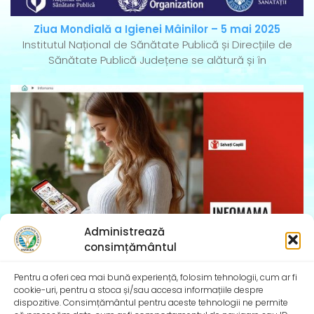
Ziua Mondială a Igienei Mâinilor – 5 mai 2025
Institutul Național de Sănătate Publică și Direcțiile de
Sănătate Publică Județene se alătură și în
Administrează
consimțământul
InfoMama – Ghidul mamei pe parcursul sarcinii și în
Pentru a oferi cea mai bună experiență, folosim tehnologii, cum ar fi
primul an de viață al copilului
cookie-uri, pentru a stoca și/sau accesa informațiile despre
De peste 35 de ani, Organizația Salvați Copiii
dispozitive. Consimțământul pentru aceste tehnologii ne permite
desfășoară activități dedicate promovării și apărării