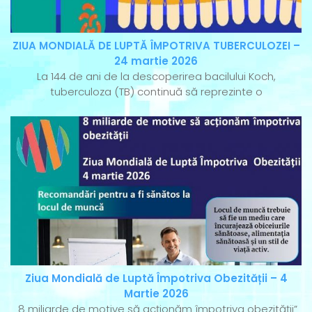
ZIUA MONDIALĂ DE LUPTĂ ÎMPOTRIVA TUBERCULOZEI –
24 martie 2026
La 144 de ani de la descoperirea bacilului Koch,
tuberculoza (TB) continuă să reprezinte o
Ziua Mondială de Luptă Împotriva Obezității – 4
Martie 2026
„8 miliarde de motive să acționăm împotriva obezității”