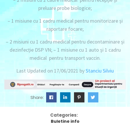
preluare probe biologice;
–
1 misiune
cu
1 cadru medical
pentru monitorizare și
raportare focare;
–
2 misiuni
cu
1 cadru medical
pentru decontaminare și
dezinfecție DSP VN; –
1 misiune
cu
1 auto
și
1 cadru
medical
pentru transport vaccin.
Last Updated on 17/06/2021 by
Stanciu Silviu
Share:
Categories:
Buletine info