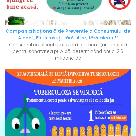
Campania Națională de Prevenție a Consumului de
Alcool„ Fii tu însuți, fără filtre, fără alcool!”
Consumul de alcool reprezintă o amenințare majoră
pentru sănătatea publică, determinând anual 2.6
milioane de