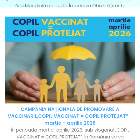
Ziua Mondială de Luptă Împotriva Obezității este
CAMPANIA NAȚIONALĂ DE PROMOVARE A
VACCINĂRII„COPIL VACCINAT = COPIL PROTEJAT” –
martie – aprilie 2026
În perioada martie-aprilie 2026, sub sloganul „COPIL
VACCINAT = COPIL PROTEJAT”, în România se va