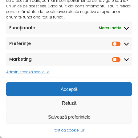
să procesăm date, cum ar fi comportamentul de navigare sau ID-
uri unice pe acest site. Dacă nu îți dai consimțământul sau îți retragi
consimțământul dat poate avea afecte negative asupra unor
anumite funcționalități și funcții.
Funcționale
Mereu activ
InfoMama – Ghidul mamei pe parcursul sarcinii și în
Preferințe
primul an de viață al copilului
De peste 35 de ani, Organizația Salvați Copiii
Marketing
desfășoară activități dedicate promovării și apărării
drepturilor
Administrează serviciile
Acceptă
Refuză
Salvează preferințele
Politică cookie-uri