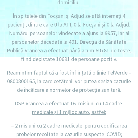
domiciliu
.
În spitalele din Focșani și Adjud se află internați
4
pacienți, dintre care 0 la ATI, 0 la Focșani și 0 la Adjud.
Numărul persoanelor vindecate a ajuns la 9957,
iar al
persoanelor decedate la 491.
Direcția de Sănătate
Publică Vrancea a efectuat până acum
60781 de teste
,
fiind depistate
10691 de persoane pozitiv.
Reamintim faptul că a fost înființată o linie
TelVerde –
0800800165
, la care cetățenii vor putea sesiza cazurile
de încălcare a normelor de protecție sanitară.
DSP Vrancea a efectuat 16 misiuni cu 14 cadre
medicale și 1 mijloc auto, astfel:
–
2 misiuni
cu
2 cadre medicale
pentru codificarea
probelor recoltate la cazurile suspecte COVID;