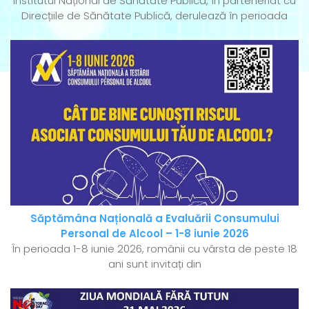
Institutul Național de Sănătate Publică, în parteneriat cu
Direcțiile de Sănătate Publică, derulează în perioada
Săptămâna Națională a Evaluării Consumului
Personal de Alcool – 1-8 iunie 2026
În perioada 1-8 iunie 2026, românii cu vârsta de peste 18
ani sunt invitați din