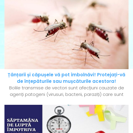
Țânțarii și căpușele vă pot îmbolnăvi! Protejați-vă
de înțepăturile sau mușcăturile acestora!
Bolile transmise de vectori sunt afecțiuni cauzate de
agenți patogeni (virusuri, bacterii, paraziți) care sunt