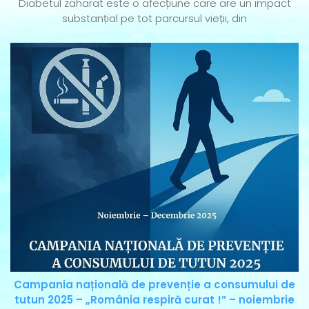
Diabetul zaharat este o afecțiune care are un impact
substanțial pe tot parcursul vieții, din
Campania națională de prevenție a consumului de
tutun 2025 – „România respiră curat !” – noiembrie