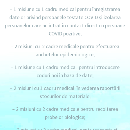
–
1 misiune
cu
1 cadru medical
pentru înregistrarea
datelor privind persoanele testate COVID și izolarea
persoanelor care au intrat în contact direct cu persoane
COVID pozitive;
–
2 misiuni
cu
2 cadre medicale
pentru efectuarea
anchetelor epidemiologice;
–
1 misiune
cu
1 cadru medical
pentru introducere
coduri noi în baza de date;
–
2 misiuni
cu
1 cadru medical
în vederea raportării
stocurilor de materiale;
–
2 misiuni
cu
2 cadre medicale
pentru recoltarea
probelor biologice;
–
2 misiuni
cu
2 cadre medical
pentru recepție și