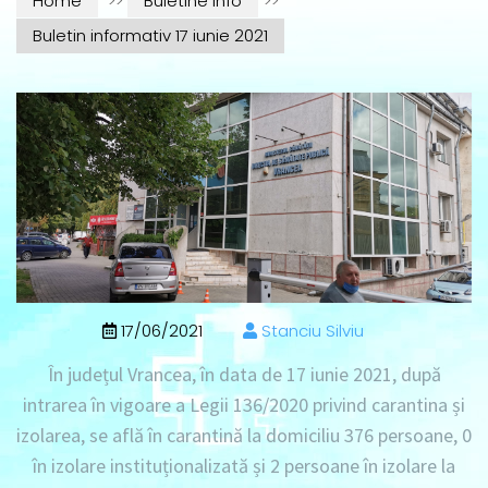
Home
>>
Buletine info
>>
Buletin informativ 17 iunie 2021
17/06/2021
Stanciu Silviu
În județul Vrancea, în data de
17 iunie 2021
, după
intrarea în vigoare a Legii 136/2020 privind carantina și
izolarea, se află în
carantină la domiciliu 376 persoane
, 0
în izolare instituționalizată
și
2 persoane în izolare la