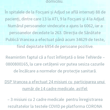
domiciliu
.
În spitalele de la Focșani și Adjud se află internați
88 de
pacienți
, dintre care
13 la ATI
,
9 la Focșani
și
4 la Adjud.
Numărul persoanelor vindecate a ajuns la 6062
, iar a
persoanelor decedate la 263
. Direcția de Sănătate
Publică Vrancea a efectuat până acum
34629 de teste
,
fiind depistate
6954 de persoane pozitive.
Reamintim faptul că a fost înființată o linie
TelVerde –
0800800165
, la care cetățenii vor putea sesiza cazurile
de încălcare a normelor de protecție sanitară.
DSP Vrancea a efectuat 24 misiuni cu participarea unui
număr de 14 cadre medicale, astfel:
– 3 misiuni cu 2 cadre medicale
pentru înregistrarea
rezultatelor la testele COVID pe platforma CORONA