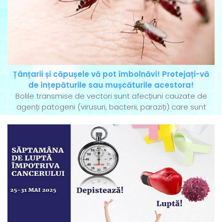
Țânțarii și căpușele vă pot îmbolnăvi! Protejați-vă
de înțepăturile sau mușcăturile acestora!
Bolile transmise de vectori sunt afecțiuni cauzate de
agenți patogeni (virusuri, bacterii, paraziți) care sunt