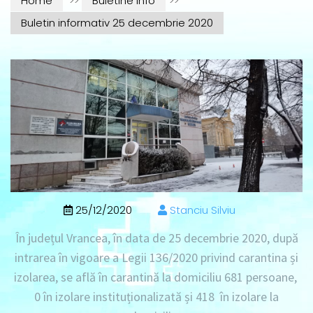
Home
>>
Buletine info
>>
Buletin informativ 25 decembrie 2020
25/12/2020
Stanciu Silviu
În județul Vrancea, în data de
25 decembrie 2020
, după
intrarea în vigoare a Legii 136/2020 privind carantina și
izolarea, se află în
carantină la domiciliu 681 persoane
,
0 în izolare instituționalizată
și
418 în izolare la