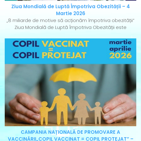
Ziua Mondială de Luptă Împotriva Obezității – 4
Martie 2026
„8 miliarde de motive să acționăm împotriva obezității”
Ziua Mondială de Luptă Împotriva Obezității este
CAMPANIA NAȚIONALĂ DE PROMOVARE A
VACCINĂRII„COPIL VACCINAT = COPIL PROTEJAT” –