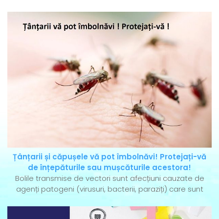
Țânțarii și căpușele vă pot îmbolnăvi! Protejați-vă
de înțepăturile sau mușcăturile acestora!
Bolile transmise de vectori sunt afecțiuni cauzate de
agenți patogeni (virusuri, bacterii, paraziți) care sunt