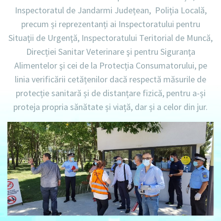
Inspectoratul de Jandarmi Județean, Poliția Locală,
precum și reprezentanți ai Inspectoratului pentru
Situaţii de Urgenţă, Inspectoratului Teritorial de Muncă,
Direcției Sanitar Veterinare şi pentru Siguranţa
Alimentelor şi cei de la Protecția Consumatorului, pe
linia verificării cetățenilor dacă respectă măsurile de
protecție sanitară și de distanțare fizică, pentru a-și
proteja propria sănătate și viață, dar și a celor din jur.