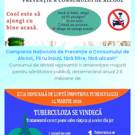
Campania Națională de Prevenție a Consumului de
Alcool„ Fii tu însuți, fără filtre, fără alcool!”
Consumul de alcool reprezintă o amenințare majoră
pentru sănătatea publică, determinând anual 2.6
milioane de