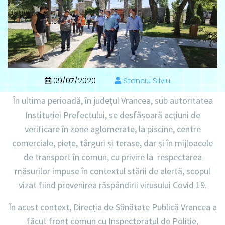
09/07/2020
Stanciu Silviu
În ultima perioadă, în județul Vrancea, sub autoritatea
Instituției Prefectului, se desfășoară acţiuni de
verificare în zone aglomerate, la piscine, centre
comerciale, piețe, târguri și terase, dar şi în mijloacele
de transport în comun, cu privire la respectarea
măsurilor impuse în contextul stării de alertă, scopul
vizat fiind prevenirea răspândirii virusului Covid 19.
În acest context, Direcția de Sănătate Publică Vrancea a
făcut front comun cu Inspectoratul de Poliție,