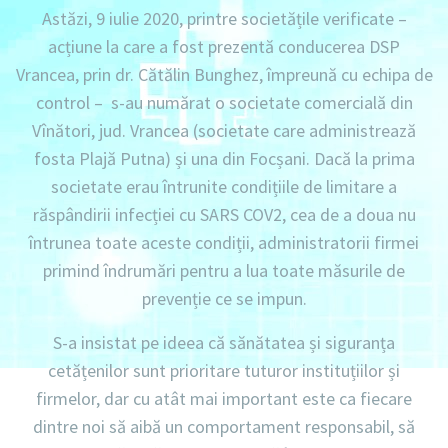
Astăzi, 9 iulie 2020, printre societățile verificate –
acțiune la care a fost prezentă conducerea DSP
Vrancea, prin dr. Cătălin Bunghez, împreună cu echipa de
control – s-au numărat o societate comercială din
Vînători, jud. Vrancea (societate care administrează
fosta Plajă Putna) și una din Focșani. Dacă la prima
societate erau întrunite condițiile de limitare a
răspândirii infecției cu SARS COV2, cea de a doua nu
întrunea toate aceste condiții, administratorii firmei
primind îndrumări pentru a lua toate măsurile de
prevenție ce se impun.
S-a insistat pe ideea că sănătatea și siguranța
cetățenilor sunt prioritare tuturor instituțiilor și
firmelor, dar cu atât mai important este ca fiecare
dintre noi să aibă un comportament responsabil, să