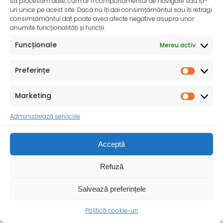
să procesăm date, cum ar fi comportamentul de navigare sau ID-
uri unice pe acest site. Dacă nu îți dai consimțământul sau îți retragi
consimțământul dat poate avea afecte negative asupra unor
anumite funcționalități și funcții.
Funcționale
Mereu activ
Preferințe
Marketing
Administrează serviciile
Acceptă
Ziua Mondială a Igienei Mâinilor – 5 mai 2025
Institutul Național de Sănătate Publică și Direcțiile de
Refuză
Sănătate Publică Județene se alătură și în
Salvează preferințele
Politică cookie-uri