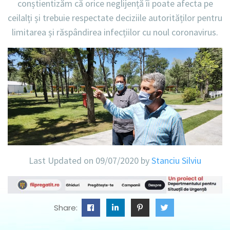
conștientizăm că orice neglijență îi poate afecta pe
ceilalți și trebuie respectate deciziile autorităților pentru
limitarea și răspândirea infecțiilor cu noul coronavirus.
Last Updated on 09/07/2020 by
Stanciu Silviu
Share: