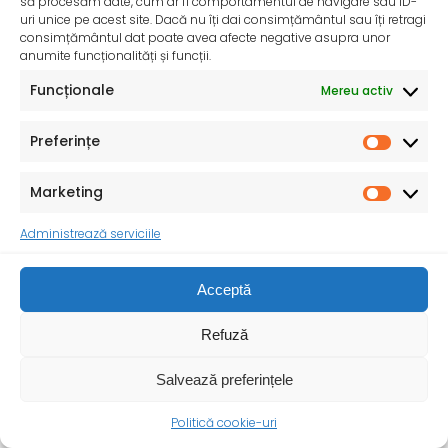
să procesăm date, cum ar fi comportamentul de navigare sau ID-
uri unice pe acest site. Dacă nu îți dai consimțământul sau îți retragi
Campania Naționala de Prevenție a Consumului de
consimțământul dat poate avea afecte negative asupra unor
Alcool „Fii tu însuți! Nu ai nevoie de alcool!” – mai
anumite funcționalități și funcții.
2025
Funcționale
Mereu activ
Consumul de alcool reprezintă o problemă majoră de
sănătate publică la nivel mondial, inclusiv în
Preferințe
Marketing
Administrează serviciile
Acceptă
Refuză
Salvează preferințele
Politică cookie-uri