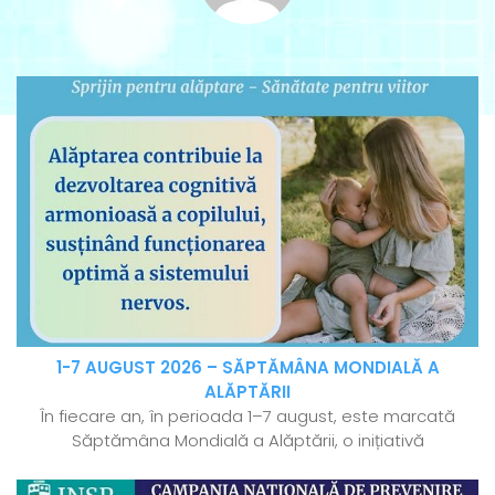
1-7 AUGUST 2026 – SĂPTĂMÂNA MONDIALĂ A
ALĂPTĂRII
În fiecare an, în perioada 1–7 august, este marcată
Săptămâna Mondială a Alăptării, o inițiativă