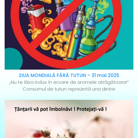
ZIUA MONDIALĂ FĂRĂ TUTUN – 31 mai 2025
„Nu te lăsa indus în eroare de aromele atrăgătoare!”
Consumul de tutun reprezintă una dintre