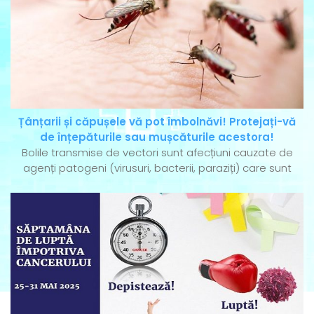
Țânțarii și căpușele vă pot îmbolnăvi! Protejați-vă
de înțepăturile sau mușcăturile acestora!
Bolile transmise de vectori sunt afecțiuni cauzate de
agenți patogeni (virusuri, bacterii, paraziți) care sunt