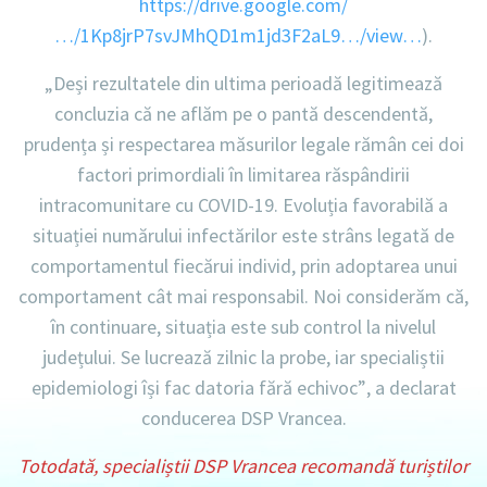
https://drive.google.com/
…/1Kp8jrP7svJMhQD1m1jd3F2aL9…/view…
).
„Deși rezultatele din ultima perioadă legitimează
concluzia că ne aflăm pe o pantă descendentă,
prudența și respectarea măsurilor legale rămân cei doi
factori primordiali în limitarea răspândirii
intracomunitare cu COVID-19. Evoluția favorabilă a
situației numărului infectărilor este strâns legată de
comportamentul fiecărui individ, prin adoptarea unui
comportament cât mai responsabil. Noi considerăm că,
în continuare, situația este sub control la nivelul
județului. Se lucrează zilnic la probe, iar specialiștii
epidemiologi își fac datoria fără echivoc”
, a declarat
conducerea DSP Vrancea.
Totodată, specialiștii DSP Vrancea recomandă turiștilor