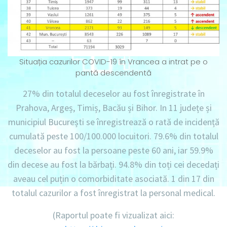
Situația cazurilor COVID-19 în Vrancea a intrat pe o
pantă descendentă
27% din totalul deceselor au fost înregistrate în
Prahova, Argeș, Timiș, Bacău și Bihor. In 11 județe și
municipiul București se înregistrează o rată de incidență
cumulată peste 100/100.000 locuitori. 79.6% din totalul
deceselor au fost la persoane peste 60 ani, iar 59.9%
din decese au fost la bărbați. 94.8% din toți cei decedați
aveau cel puțin o comorbiditate asociată. 1 din 17 din
totalul cazurilor a fost înregistrat la personal medical.
(Raportul poate fi vizualizat aici: