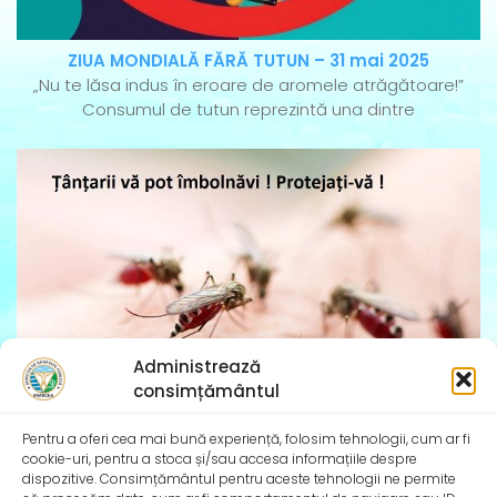
ZIUA MONDIALĂ FĂRĂ TUTUN – 31 mai 2025
„Nu te lăsa indus în eroare de aromele atrăgătoare!”
Consumul de tutun reprezintă una dintre
Administrează
consimțământul
Pentru a oferi cea mai bună experiență, folosim tehnologii, cum ar fi
cookie-uri, pentru a stoca și/sau accesa informațiile despre
Țânțarii și căpușele vă pot îmbolnăvi! Protejați-vă
dispozitive. Consimțământul pentru aceste tehnologii ne permite