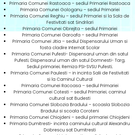
Primaria Comunei Rastoaca – sediul Primariei Rastoaca
Primaria Comunei Gologanu – sediul Primariei
Primaria Comunei Reghiu – sediul Primariei si la Sala de
Festivitati sat Sindrilari
Primaria Comunei Obrejita – sediul Primariei
Primaria Comunei Garoafa – sediul Primariei
Primaria Comunei Jitia – sediul Dispensarului Uman si
fosta cladire Internat Scolar
Primaria Comunei Pufesti- Dispensarul uman din satul
Pufesti; Dispensarul uman din satul Domnesti- Targ;
Sediul primariei; Remiza PSI-SVSU Pufesti;
Primaria Comunei Paulesti – in incinta Salii de Festivitati
si la Caminul Cultural
Primaria Comunei Racoasa – sediul Primariei
Primaria Comunei Cotesti – sediul Primariei; caminul
cultural sat Budesti
Primaria Comunei Slobozia Bradului – scoasla Slobozia
Bradului si scoala Coroteni
Primaria Comunei Chiojdeni – sediul primariei Chiojdeni
Primaria Dumitresti- incinta caminului cultural Alexandru
Dobrescu sat Dumitresti