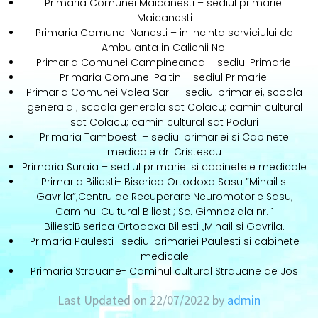
Primaria Comunei Maicanesti – sediul primariei
Maicanesti
Primaria Comunei Nanesti – in incinta serviciului de
Ambulanta in Calienii Noi
Primaria Comunei Campineanca – sediul Primariei
Primaria Comunei Paltin – sediul Primariei
Primaria Comunei Valea Sarii – sediul primariei, scoala
generala ; scoala generala sat Colacu; camin cultural
sat Colacu; camin cultural sat Poduri
Primaria Tamboesti – sediul primariei si Cabinete
medicale dr. Cristescu
Primaria Suraia – sediul primariei si cabinetele medicale
Primaria Biliesti- Biserica Ortodoxa Sasu ”Mihail si
Gavrila”;Centru de Recuperare Neuromotorie Sasu;
Caminul Cultural Biliesti; Sc. Gimnaziala nr. 1
BiliestiBiserica Ortodoxa Biliesti „Mihail si Gavrila.
Primaria Paulesti- sediul primariei Paulesti si cabinete
medicale
Primaria Strauane- Caminul cultural Strauane de Jos
Last Updated on 22/07/2022 by
admin