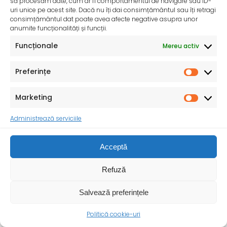
să procesăm date, cum ar fi comportamentul de navigare sau ID-
de înțepăturile sau mușcăturile acestora!
uri unice pe acest site. Dacă nu îți dai consimțământul sau îți retragi
Bolile transmise de vectori sunt afecțiuni cauzate de
consimțământul dat poate avea afecte negative asupra unor
agenți patogeni (virusuri, bacterii, paraziți) care sunt
anumite funcționalități și funcții.
Funcționale
Mereu activ
Preferințe
Marketing
Administrează serviciile
Acceptă
Refuză
Salvează preferințele
Săptămâna Europeană împotriva cancerului – 25-31
mai 2025
Politică cookie-uri
Săptămâna Europeană împotriva cancerului (European
Week Against Cancer EWAC) are loc între 25 și 31