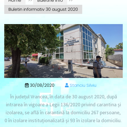
Home
>>
Buletine info
>>
Buletin informativ 30 august 2020
30/08/2020
Stanciu Silviu
În județul Vrancea, în data de 30 august 2020, după
intrarea în vigoare a Legii 136/2020 privind carantina și
izolarea, se află în carantină la domiciliu 267 persoane,
0 în izolare instituționalizată și 93 în izolare la domiciliu.