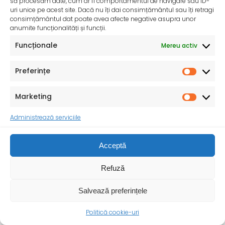
să procesăm date, cum ar fi comportamentul de navigare sau ID-
uri unice pe acest site. Dacă nu îți dai consimțământul sau îți retragi
consimțământul dat poate avea afecte negative asupra unor
anumite funcționalități și funcții.
Funcționale
Mereu activ
Preferințe
Marketing
Administrează serviciile
Ziua Mondială a Sănătății – 7 aprilie 2025
Acceptă
Sănătatea mamei și copilului – o prioritate pentru un
viitor durabil ! Cu ocazia Zilei
Refuză
Salvează preferințele
Politică cookie-uri