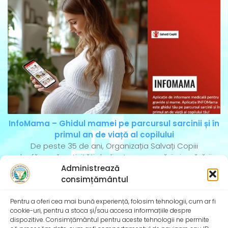
InfoMama – Ghidul mamei pe parcursul sarcinii și în
primul an de viață al copilului
De peste 35 de ani, Organizația Salvați Copiii
desfășoară activități dedicate promovării și apărării
Administrează
drepturilor
consimțământul
Pentru a oferi cea mai bună experiență, folosim tehnologii, cum ar fi
cookie-uri, pentru a stoca și/sau accesa informațiile despre
dispozitive. Consimțământul pentru aceste tehnologii ne permite