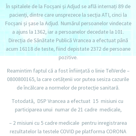
În spitalele de la Focșani și Adjud se află internați 89 de
pacienți, dintre care unsprezece la secția ATI, cinci la
Focșani și șase la Adjud. Numărul persoanelor vindecate
a ajuns la 1362, iar a persoanelor decedate la 101.
Direcția de Sănătate Publică Vrancea a efectuat până
acum 16118 de teste, fiind depistate 2372 de persoane
pozitive.
Reamintim faptul că a fost înființată o linie TelVerde –
0800800165, la care cetățenii vor putea sesiza cazurile
de încălcare a normelor de protecție sanitară.
Totodată,
DSP Vrancea a efectuat 15 misiuni cu
participarea unui numar de 21 cadre medicale,
–
2 misiuni
cu
5 cadre medicale
pentru inregistrarea
rezultatelor la testele COVID pe platforma CORONA