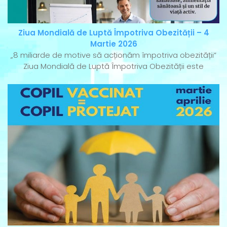
Ziua Mondială de Luptă Împotriva Obezității – 4
Martie 2026
„8 miliarde de motive să acționăm împotriva obezității”
Ziua Mondială de Luptă Împotriva Obezității este