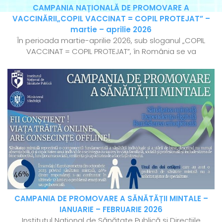
CAMPANIA NAȚIONALĂ DE PROMOVARE A
VACCINĂRII„COPIL VACCINAT = COPIL PROTEJAT” –
martie – aprilie 2026
În perioada martie-aprilie 2026, sub sloganul „COPIL
VACCINAT = COPIL PROTEJAT”, în România se va
CAMPANIA DE PROMOVARE A SĂNĂTĂȚII MINTALE –
IANUARIE – FEBRUARIE 2026
Institutul Național de Sănătate Publică și Direcțiile