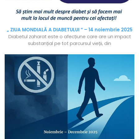
„ ZIUA MONDIALĂ A DIABETULUI ” – 14 noiembrie 2025
Diabetul zaharat este o afecțiune care are un impact
substanțial pe tot parcursul vieții, din