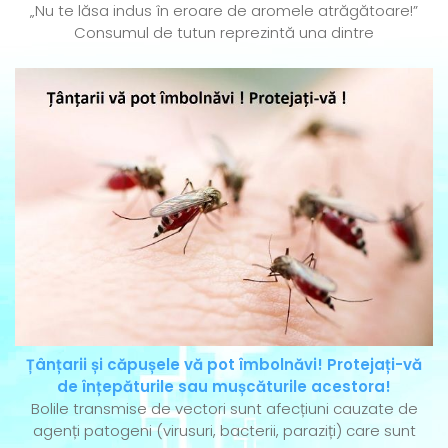
„Nu te lăsa indus în eroare de aromele atrăgătoare!”
Consumul de tutun reprezintă una dintre
Țânțarii și căpușele vă pot îmbolnăvi! Protejați-vă
de înțepăturile sau mușcăturile acestora!
Bolile transmise de vectori sunt afecțiuni cauzate de
agenți patogeni (virusuri, bacterii, paraziți) care sunt