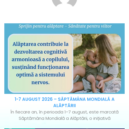
1-7 AUGUST 2026 – SĂPTĂMÂNA MONDIALĂ A
ALĂPTĂRII
În fiecare an, în perioada 1–7 august, este marcată
Săptămâna Mondială a Alăptării, o inițiativă