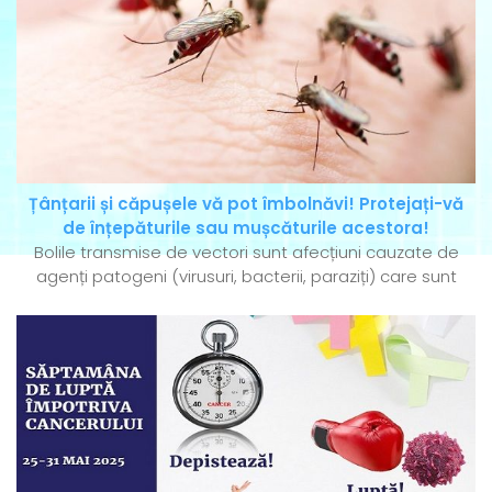
Țânțarii și căpușele vă pot îmbolnăvi! Protejați-vă
de înțepăturile sau mușcăturile acestora!
Bolile transmise de vectori sunt afecțiuni cauzate de
agenți patogeni (virusuri, bacterii, paraziți) care sunt