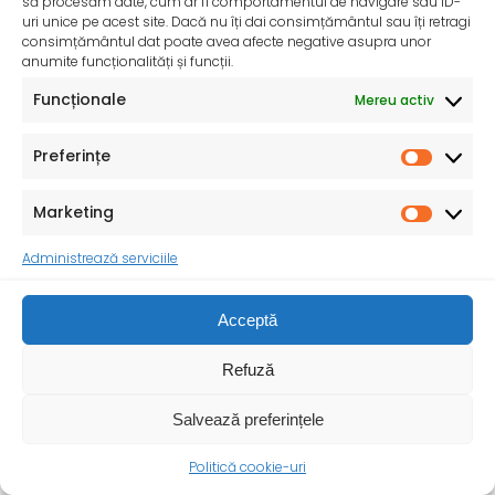
să procesăm date, cum ar fi comportamentul de navigare sau ID-
uri unice pe acest site. Dacă nu îți dai consimțământul sau îți retragi
consimțământul dat poate avea afecte negative asupra unor
anumite funcționalități și funcții.
InfoMama – Ghidul mamei pe parcursul sarcinii și în
primul an de viață al copilului
Funcționale
Mereu activ
De peste 35 de ani, Organizația Salvați Copiii
desfășoară activități dedicate promovării și apărării
Preferințe
drepturilor
Marketing
Administrează serviciile
Acceptă
Refuză
Salvează preferințele
Politică cookie-uri