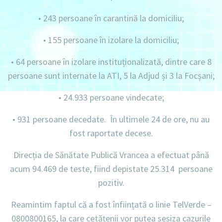
•
243 persoane în carantină la domiciliu
;
•
155 persoane în izolare la domiciliu;
•
64 persoane în izolare instituționalizată, dintre care 8
persoane sunt internate la ATI, 5 la Adjud și 3 la Focșani;
•
24.933 persoane vindecate;
•
931 persoane decedate. În ultimele 24 de ore, nu au
fost raportate decese.
Direcția de Sănătate Publică Vrancea a efectuat până
acum
94.469 de teste,
fiind depistate
25.314 persoane
pozitiv.
Reamintim faptul că a fost înființată o linie
TelVerde –
0800800165
, la care cetățenii vor putea sesiza cazurile