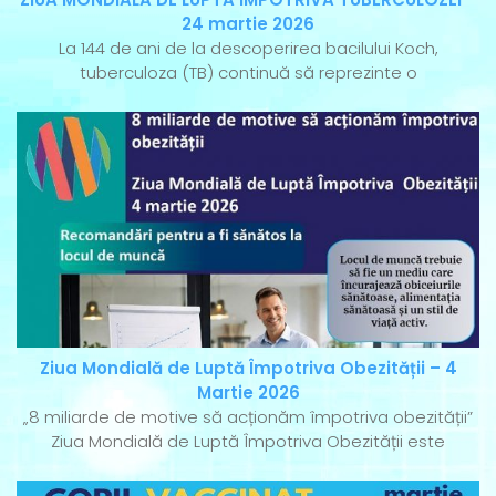
24 martie 2026
La 144 de ani de la descoperirea bacilului Koch,
tuberculoza (TB) continuă să reprezinte o
Ziua Mondială de Luptă Împotriva Obezității – 4
Martie 2026
„8 miliarde de motive să acționăm împotriva obezității”
Ziua Mondială de Luptă Împotriva Obezității este