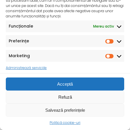
să procesăm date, cum ar fi comportamentul de navigare sau ID-
uri unice pe acest site. Dacă nu îți dai consimțământul sau îți retragi
Informare privind efectele temperaturilor extreme
consimțământul dat poate avea afecte negative asupra unor
Căldura extremă este definită ca o perioadă de căldură
anumite funcționalități și funcții.
și umiditate ridicată, cu temperaturi peste
Funcționale
Mereu activ
Preferințe
Marketing
Administrează serviciile
Acceptă
Refuză
Salvează preferințele
Politică cookie-uri