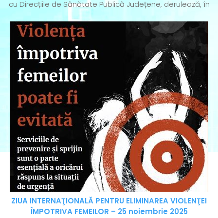
cu Direcțiile de Sănătate Publică Județene, derulează, în
ZIUA INTERNAŢIONALĂ PENTRU ELIMINAREA VIOLENŢEI
ÎMPOTRIVA FEMEILOR – 25 noiembrie 2025