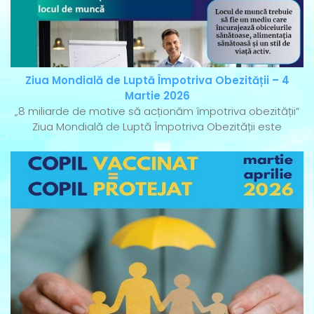
Ziua Mondială de Luptă Împotriva Obezității – 4
Martie 2026
„8 miliarde de motive să acționăm împotriva obezității”
Ziua Mondială de Luptă Împotriva Obezității este