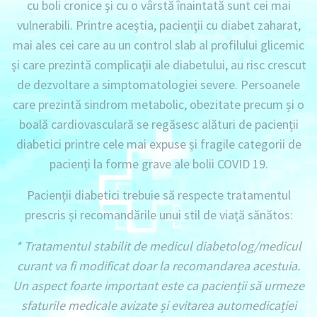
cu boli cronice şi cu o vârstă înaintată sunt cei mai
vulnerabili. Printre aceştia, pacienţii cu diabet zaharat,
mai ales cei care au un control slab al profilului glicemic
şi care prezintă complicaţii ale diabetului, au risc crescut
de dezvoltare a simptomatologiei severe. Persoanele
care prezintă sindrom metabolic, obezitate precum și o
boală cardiovasculară se regăsesc alături de pacienții
diabetici printre cele mai expuse și fragile categorii de
pacienți la forme grave ale bolii COVID 19.
Pacienții diabetici trebuie să respecte tratamentul
prescris și recomandările unui stil de viață sănătos:
* Tratamentul stabilit de medicul diabetolog/medicul
curant va fi modificat doar la recomandarea acestuia.
Un aspect foarte important este ca pacienții să urmeze
sfaturile medicale avizate și evitarea automedicației