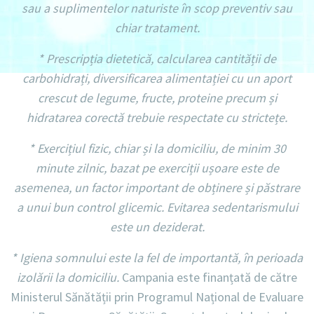
sau a suplimentelor naturiste în scop preventiv sau
chiar tratament.
* Prescripția dietetică, calcularea cantității de
carbohidrați, diversificarea alimentației cu un aport
crescut de legume, fructe, proteine precum și
hidratarea corectă trebuie respectate cu strictețe.
* Exercițiul fizic, chiar și la domiciliu, de minim 30
minute zilnic, bazat pe exerciții ușoare este de
asemenea, un factor important de obținere și păstrare
a unui bun control glicemic. Evitarea sedentarismului
este un deziderat.
* Igiena somnului este la fel de importantă, în perioada
izolării la domiciliu.
Campania este finanțată de către
Ministerul Sănătății prin Programul Național de Evaluare