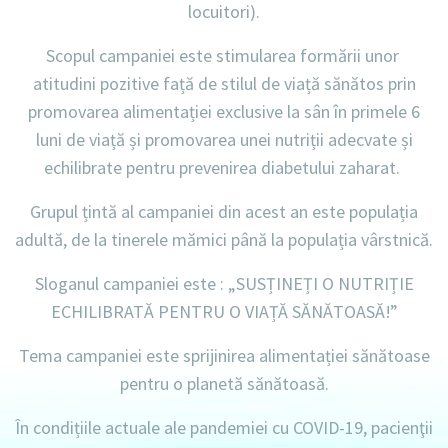
locuitori).
Scopul
campaniei
este stimularea formării unor
atitudini pozitive față de stilul de viață sănătos prin
promovarea alimentației exclusive la sân în primele 6
luni de viață și promovarea unei nutriții adecvate și
echilibrate pentru prevenirea diabetului zaharat.
Grupul țintă
al campaniei din acest an este populația
adultă, de la tinerele mămici până la populația vârstnică.
Sloganul
campaniei este : „
SUSȚINEȚI O NUTRIȚIE
ECHILIBRATĂ PENTRU O VIAȚĂ SĂNĂTOASĂ!”
Tema
campaniei este sprijinirea alimentației sănătoase
pentru o planetă sănătoasă.
În condițiile actuale ale pandemiei cu COVID-19, pacienţii