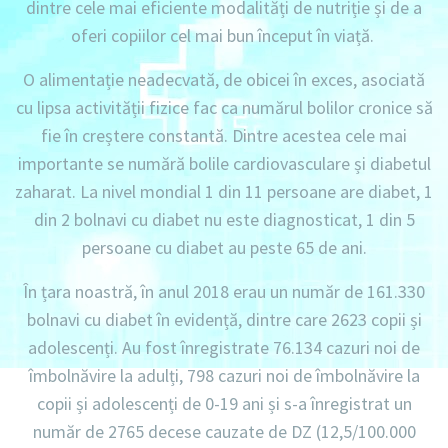
dintre cele mai eficiente modalități de nutriție și de a
oferi copiilor cel mai bun început în viață.
O alimentație neadecvată, de obicei în exces, asociată
cu lipsa activității fizice fac ca numărul bolilor cronice să
fie în creștere constantă. Dintre acestea cele mai
importante se numără bolile cardiovasculare și diabetul
zaharat. La nivel mondial 1 din 11 persoane are diabet, 1
din 2 bolnavi cu diabet nu este diagnosticat, 1 din 5
persoane cu diabet au peste 65 de ani.
În țara noastră, în anul 2018 erau un număr de 161.330
bolnavi cu diabet în evidență, dintre care 2623 copii și
adolescenți. Au fost înregistrate 76.134 cazuri noi de
îmbolnăvire la adulți, 798 cazuri noi de îmbolnăvire la
copii și adolescenți de 0-19 ani și s-a înregistrat un
număr de 2765 decese cauzate de DZ (12,5/100.000