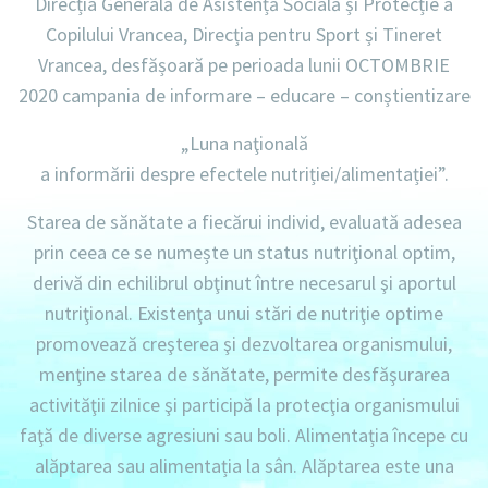
Direcția Generală de Asistență Socială și Protecție a
Copilului Vrancea, Direcția pentru Sport și Tineret
Vrancea, desfășoară pe perioada lunii
OCTOMBRIE
2020
campania de informare – educare – conștientizare
„Luna naţională
a informării despre efectele nutriției/alimentației”.
Starea de sănătate a fiecărui individ, evaluată adesea
prin ceea ce se numește un status nutriţional optim,
derivă din echilibrul obţinut între necesarul şi aportul
nutriţional. Existenţa unui stări de nutriţie optime
promovează creşterea şi dezvoltarea organismului,
menţine starea de sănătate, permite desfăşurarea
activităţii zilnice şi participă la protecţia organismului
faţă de diverse agresiuni sau boli. Alimentația începe cu
alăptarea sau alimentația la sân. Alăptarea este una