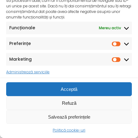
să procesăm date, cum ar fi comportamentul de navigare sau ID-
uri unice pe acest site. Dacă nu îți dai consimțământul sau îți retragi
consimțământul dat poate avea afecte negative asupra unor
anumite funcționalități și funcții.
Funcționale
Mereu activ
Preferințe
Marketing
Administrează serviciile
Acceptă
Refuză
Ziua Mondială a Sănătății – 7 aprilie 2025
Salvează preferințele
Sănătatea mamei și copilului – o prioritate pentru un
viitor durabil ! Cu ocazia Zilei
Politică cookie-uri