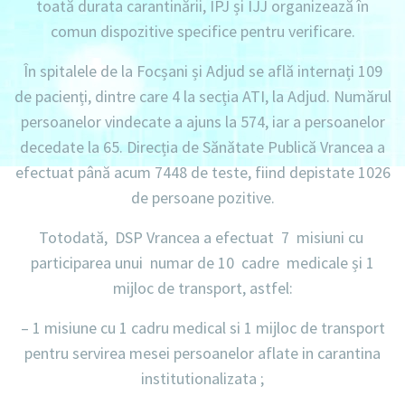
toată durata carantinării, IPJ și IJJ organizează în
comun dispozitive specifice pentru verificare.
În spitalele de la Focșani și Adjud se află internați 109
de pacienți, dintre care 4 la secția ATI, la Adjud. Numărul
persoanelor vindecate a ajuns la 574, iar a persoanelor
decedate la 65. Direcția de Sănătate Publică Vrancea a
efectuat până acum 7448 de teste, fiind depistate 1026
de persoane pozitive.
Totodată,
DSP Vrancea a efectuat
7 misiuni cu
participarea unui numar de 10 cadre medicale și 1
mijloc de transport, astfel:
–
1 misiune
cu
1 cadru medical
si
1 mijloc de transport
pentru servirea mesei persoanelor aflate in carantina
institutionalizata ;