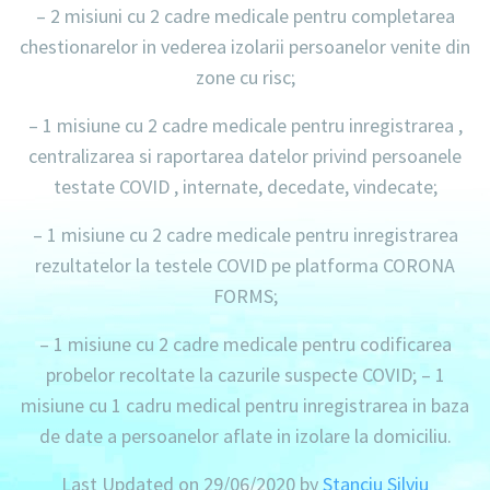
–
2 misiuni
cu
2 cadre medicale
pentru completarea
chestionarelor in vederea izolarii persoanelor venite din
zone cu risc;
–
1 misiune
cu
2 cadre medicale
pentru inregistrarea ,
centralizarea si raportarea datelor privind persoanele
testate COVID , internate, decedate, vindecate;
–
1 misiune
cu
2 cadre medicale
pentru inregistrarea
rezultatelor la testele COVID pe platforma CORONA
FORMS;
–
1 misiune
cu
2 cadre medicale
pentru codificarea
probelor recoltate la cazurile suspecte COVID; –
1
misiune
cu
1 cadru medical
pentru inregistrarea in baza
de date a persoanelor aflate in izolare la domiciliu.
Last Updated on 29/06/2020 by
Stanciu Silviu