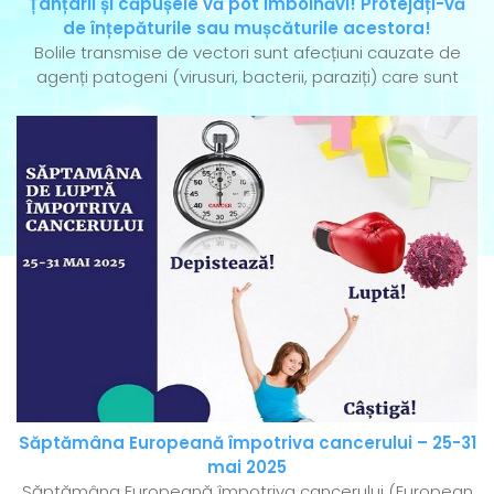
Țânțarii și căpușele vă pot îmbolnăvi! Protejați-vă
de înțepăturile sau mușcăturile acestora!
Bolile transmise de vectori sunt afecțiuni cauzate de
agenți patogeni (virusuri, bacterii, paraziți) care sunt
Săptămâna Europeană împotriva cancerului – 25-31
mai 2025
Săptămâna Europeană împotriva cancerului (European