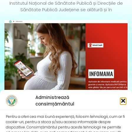
Institutul Național de Sănătate Publică și Direcțiile de
Sănătate Publică Județene se alătură și în
InfoMama – Ghidul mamei pe parcursul sarcinii și în
Administrează
primul an de viață al copilului
consimțământul
De peste 35 de ani, Organizația Salvați Copiii
desfășoară activități dedicate promovării și apărării
Pentru a oferi cea mai bună experiență, folosim tehnologii, cum ar fi
cookie-uri, pentru a stoca și/sau accesa informațiile despre
drepturilor
dispozitive. Consimțământul pentru aceste tehnologii ne permite