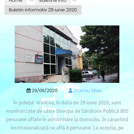
Home
>>
Buletine info
>>
Buletin informativ 29 iunie 2020
29/06/2020
Stanciu Silviu
În județul Vrancea, în data de 29 iunie 2020, sunt
monitorizate de către Direcția de Sănătate Publică 805
persoane aflate în autoizolare la domiciliu. În carantină
instituționalizată se află 8 persoane. La aceștia, pe