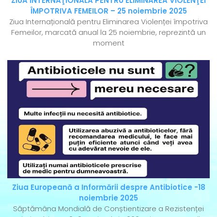
ZIUA INTERNAŢIONALĂ PENTRU ELIMINAREA VIOLENŢEI
ÎMPOTRIVA FEMEILOR – 25 noiembrie 2025
Ziua Internațională pentru Eliminarea Violenței împotriva
Femeilor, marcată anual la 25 noiembrie, reprezintă un
moment
Ziua Europeană a Informării despre Antibiotice -18
noiembrie 2025
Săptămâna Mondială de Conștientizare a Rezistenței