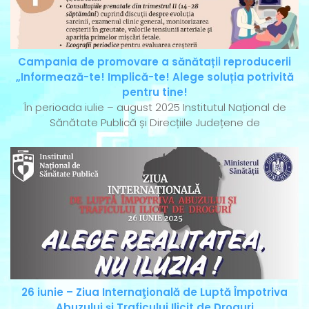
Campania de promovare a sănătații reproducerii
„Informează-te! Implică-te! Alege soluția potrivită
pentru tine!
În perioada iulie – august 2025 Institutul Național de
Sănătate Publică și Direcțiile Județene de
26 iunie – Ziua Internaţională de Luptă Împotriva
Abuzului şi Traficului Ilicit de Droguri