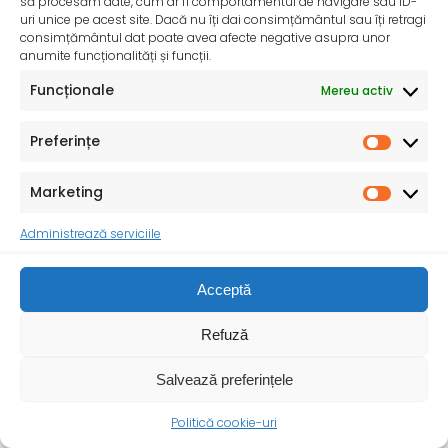
să procesăm date, cum ar fi comportamentul de navigare sau ID-
uri unice pe acest site. Dacă nu îți dai consimțământul sau îți retragi
consimțământul dat poate avea afecte negative asupra unor
anumite funcționalități și funcții.
Funcționale
Mereu activ
Preferințe
InfoMama – Ghidul mamei pe parcursul sarcinii și în
primul an de viață al copilului
Marketing
De peste 35 de ani, Organizația Salvați Copiii
desfășoară activități dedicate promovării și apărării
Administrează serviciile
drepturilor
Acceptă
Refuză
Salvează preferințele
Politică cookie-uri