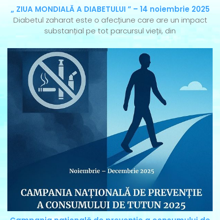
„ ZIUA MONDIALĂ A DIABETULUI ” – 14 noiembrie 2025
Diabetul zaharat este o afecțiune care are un impact
substanțial pe tot parcursul vieții, din