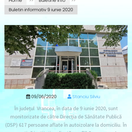
Home
>>
Buletine info
>>
Buletin informativ 9 iunie 2020
09/06/2020
Stanciu Silviu
În județul Vrancea, în data de 9 iunie 2020, sunt
monitorizate de către Direcția de Sănătate Publică
(DSP) 617 persoane aflate în autoizolare la domiciliu. În