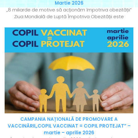
Martie 2026
„8 miliarde de motive să acționăm împotriva obezității”
Ziua Mondială de Luptă Împotriva Obezității este
CAMPANIA NAȚIONALĂ DE PROMOVARE A
VACCINĂRII„COPIL VACCINAT = COPIL PROTEJAT” –
martie – aprilie 2026