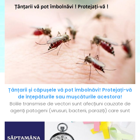
Țânțarii și căpușele vă pot îmbolnăvi! Protejați-vă
de înțepăturile sau mușcăturile acestora!
Bolile transmise de vectori sunt afecțiuni cauzate de
agenți patogeni (virusuri, bacterii, paraziți) care sunt