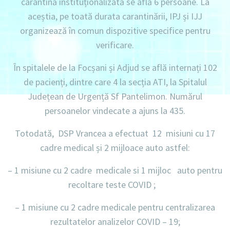
carantină instituționalizată se află 6 persoane. La
aceștia, pe toată durata carantinării, IPJ și IJJ
organizează în comun dispozitive specifice pentru
verificare.
În spitalele de la Focșani și Adjud se află internați 102
de pacienți, dintre care 4 la secția ATI, la Spitalul
Județean de Urgență Sf Pantelimon. Numărul
persoanelor vindecate a ajuns la 435.
Totodată,
DSP Vrancea a efectuat 12 misiuni cu 17
cadre medical și 2 mijloace auto astfel:
– 1 misiune cu 2 cadre medicale si 1 mijloc auto pentru
recoltare teste COVID ;
– 1 misiune cu 2 cadre medicale pentru centralizarea
rezultatelor analizelor COVID – 19;