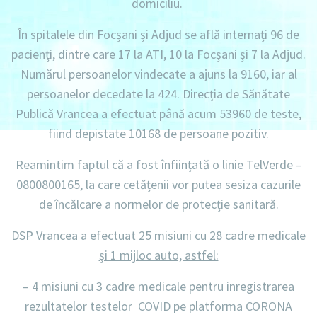
domiciliu
.
În spitalele din Focșani și Adjud se află internați
96 de
pacienți, dintre care 17 la ATI, 10 la Focșani și 7 la Adjud.
Numărul persoanelor vindecate a ajuns la 9160,
iar al
persoanelor decedate la 424.
Direcția de Sănătate
Publică Vrancea a efectuat până acum
53960 de teste
,
fiind depistate
10168 de persoane pozitiv.
Reamintim faptul că a fost înființată o linie
TelVerde –
0800800165
, la care cetățenii vor putea sesiza cazurile
de încălcare a normelor de protecție sanitară.
DSP Vrancea a efectuat 25 misiuni cu 28 cadre medicale
și 1 mijloc auto, astfel:
– 4 misiuni
cu
3 cadre medicale
pentru inregistrarea
rezultatelor testelor COVID pe platforma CORONA