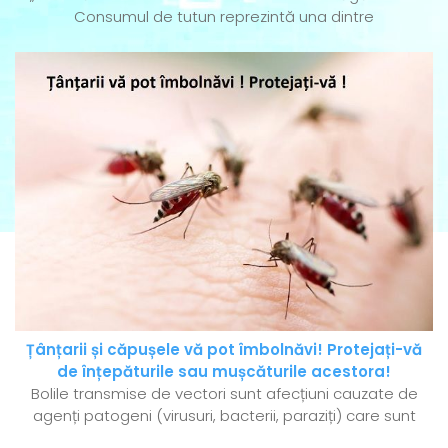
Consumul de tutun reprezintă una dintre
Țânțarii și căpușele vă pot îmbolnăvi! Protejați-vă
de înțepăturile sau mușcăturile acestora!
Bolile transmise de vectori sunt afecțiuni cauzate de
agenți patogeni (virusuri, bacterii, paraziți) care sunt