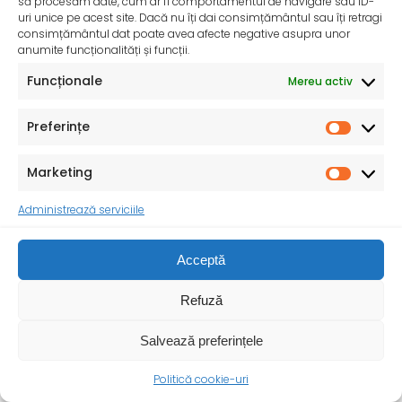
să procesăm date, cum ar fi comportamentul de navigare sau ID-
uri unice pe acest site. Dacă nu îți dai consimțământul sau îți retragi
consimțământul dat poate avea afecte negative asupra unor
anumite funcționalități și funcții.
Funcționale
Mereu activ
Preferințe
Marketing
InfoMama – Ghidul mamei pe parcursul sarcinii și în
Administrează serviciile
primul an de viață al copilului
De peste 35 de ani, Organizația Salvați Copiii
Acceptă
desfășoară activități dedicate promovării și apărării
drepturilor
Refuză
Salvează preferințele
Politică cookie-uri