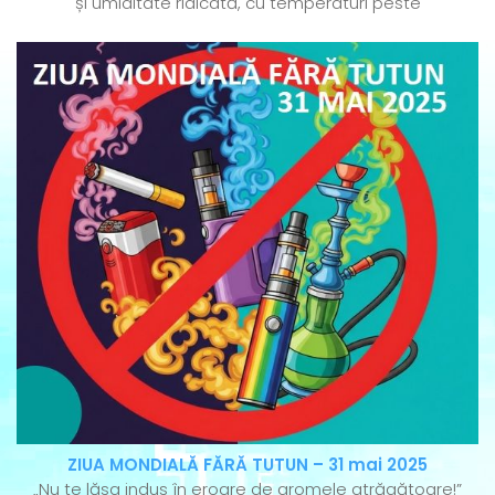
și umiditate ridicată, cu temperaturi peste
ZIUA MONDIALĂ FĂRĂ TUTUN – 31 mai 2025
„Nu te lăsa indus în eroare de aromele atrăgătoare!”