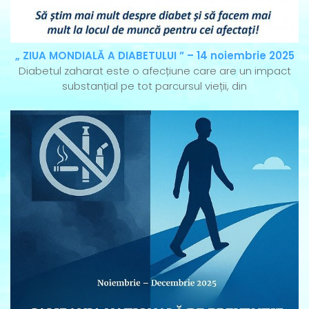
„ ZIUA MONDIALĂ A DIABETULUI ” – 14 noiembrie 2025
Diabetul zaharat este o afecțiune care are un impact
substanțial pe tot parcursul vieții, din