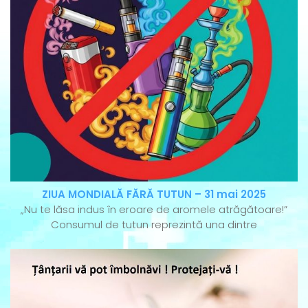
ZIUA MONDIALĂ FĂRĂ TUTUN – 31 mai 2025
„Nu te lăsa indus în eroare de aromele atrăgătoare!”
Consumul de tutun reprezintă una dintre