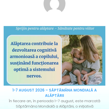
1-7 AUGUST 2026 – SĂPTĂMÂNA MONDIALĂ A
ALĂPTĂRII
În fiecare an, în perioada 1–7 august, este marcată
Săptămâna Mondială a Alăptării, o inițiativă