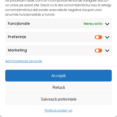
să procesăm date, cum ar fi comportamentul de navigare sau ID-
uri unice pe acest site. Dacă nu îți dai consimțământul sau îți retragi
consimțământul dat poate avea afecte negative asupra unor
anumite funcționalități și funcții.
InfoMama – Ghidul mamei pe parcursul sarcinii și în
Funcționale
Mereu activ
primul an de viață al copilului
De peste 35 de ani, Organizația Salvați Copiii
Preferințe
desfășoară activități dedicate promovării și apărării
drepturilor
Marketing
Administrează serviciile
Acceptă
Refuză
Salvează preferințele
Politică cookie-uri