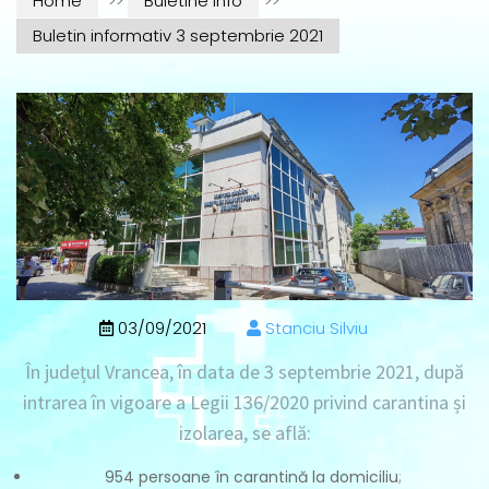
Home
>>
Buletine info
>>
Buletin informativ 3 septembrie 2021
03/09/2021
Stanciu Silviu
În județul Vrancea, în data de
3 septembrie 2021
, după
intrarea în vigoare a Legii 136/2020 privind carantina și
izolarea, se află:
954 persoane în carantină la domiciliu
;