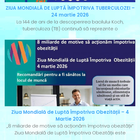
ZIUA MONDIALĂ DE LUPTĂ ÎMPOTRIVA TUBERCULOZEI –
24 martie 2026
La 144 de ani de la descoperirea bacilului Koch,
tuberculoza (TB) continuă să reprezinte o
Ziua Mondială de Luptă Împotriva Obezității – 4
Martie 2026
„8 miliarde de motive să acționăm împotriva obezității”
Ziua Mondială de Luptă Împotriva Obezității este