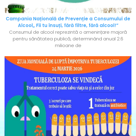
Campania Națională de Prevenție a Consumului de
Alcool„ Fii tu însuți, fără filtre, fără alcool!”
Consumul de alcool reprezintă o amenințare majoră
pentru sănătatea publică, determinând anual 2.6
milioane de