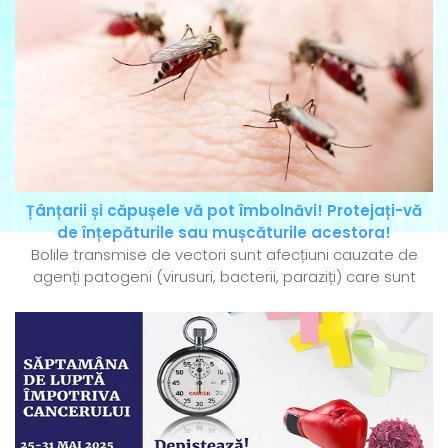
Țânțarii și căpușele vă pot îmbolnăvi! Protejați-vă
de înțepăturile sau mușcăturile acestora!
Bolile transmise de vectori sunt afecțiuni cauzate de
agenți patogeni (virusuri, bacterii, paraziți) care sunt