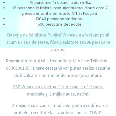
75 persoane în izolare la domiciliu;
36 persoane în izolare instituționalizată, dintre care 7
persoane sunt internate la ATI, în Focșani;
10043 persoane vindecate;
500 persoane decedate.
Direcția de Sănătate Publică Vrancea a efectuat până
acum
67.167 de teste
, fiind depistate
10896
persoane
pozitiv.
Reamintim faptul că a fost înființată o linie
TelVerde –
0800800165
, la care cetățenii vor putea sesiza cazurile
de încălcare a normelor de protecție sanitară.
DSP Vrancea a efectuat 18 misiuni cu 19 cadre
medicale și 1 mijloc auto, astfel:
– 2 misiuni
cu
3 cadre
medicale pentru codificarea
probelor recoltate la cazurile suspecte COVID;