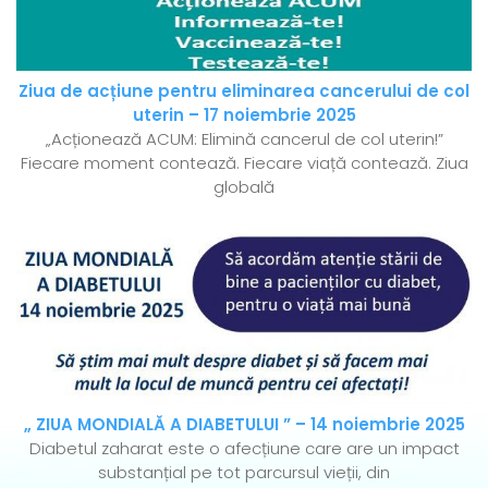
Ziua de acțiune pentru eliminarea cancerului de col
uterin – 17 noiembrie 2025
„Acționează ACUM: Elimină cancerul de col uterin!”
Fiecare moment contează. Fiecare viață contează. Ziua
globală
„ ZIUA MONDIALĂ A DIABETULUI ” – 14 noiembrie 2025
Diabetul zaharat este o afecțiune care are un impact
substanțial pe tot parcursul vieții, din