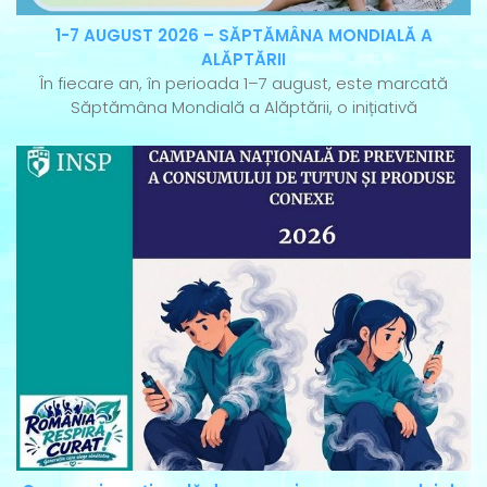
1-7 AUGUST 2026 – SĂPTĂMÂNA MONDIALĂ A
ALĂPTĂRII
În fiecare an, în perioada 1–7 august, este marcată
Săptămâna Mondială a Alăptării, o inițiativă