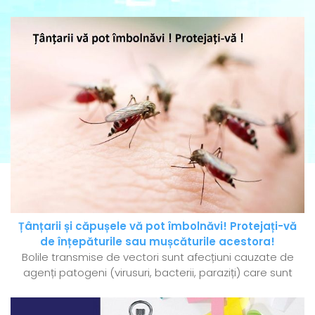
Țânțarii și căpușele vă pot îmbolnăvi! Protejați-vă
de înțepăturile sau mușcăturile acestora!
Bolile transmise de vectori sunt afecțiuni cauzate de
agenți patogeni (virusuri, bacterii, paraziți) care sunt