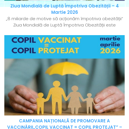
Ziua Mondială de Luptă Împotriva Obezității – 4
Martie 2026
„8 miliarde de motive să acționăm împotriva obezității”
Ziua Mondială de Luptă Împotriva Obezității este
CAMPANIA NAȚIONALĂ DE PROMOVARE A
VACCINĂRII„COPIL VACCINAT = COPIL PROTEJAT” –