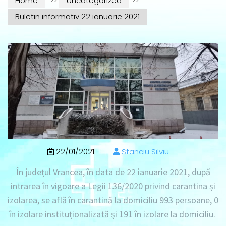
Home
>>
Uncategorized
>>
Buletin informativ 22 ianuarie 2021
22/01/2021
Stanciu Silviu
În județul Vrancea, în data de
22 ianuarie 2021
, după
intrarea în vigoare a Legii 136/2020 privind carantina și
izolarea, se află în
carantină la domiciliu 993 persoane
, 0
în izolare instituționalizată
și
191 în izolare la domiciliu
.