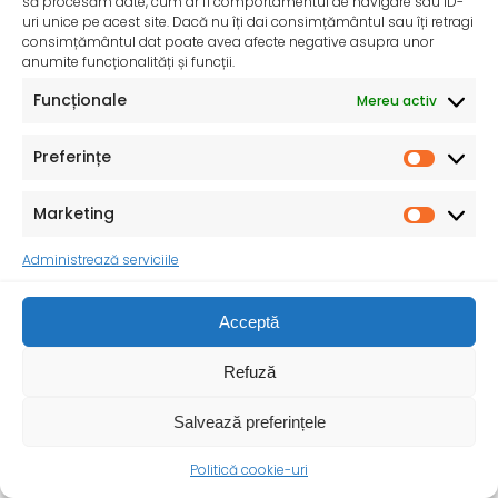
să procesăm date, cum ar fi comportamentul de navigare sau ID-
uri unice pe acest site. Dacă nu îți dai consimțământul sau îți retragi
consimțământul dat poate avea afecte negative asupra unor
anumite funcționalități și funcții.
Funcționale
Mereu activ
Preferințe
Marketing
InfoMama – Ghidul mamei pe parcursul sarcinii și în
primul an de viață al copilului
Administrează serviciile
De peste 35 de ani, Organizația Salvați Copiii
desfășoară activități dedicate promovării și apărării
drepturilor
Acceptă
Refuză
Salvează preferințele
Politică cookie-uri