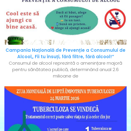
Campania Națională de Prevenție a Consumului de
Alcool„ Fii tu însuți, fără filtre, fără alcool!”
Consumul de alcool reprezintă o amenințare majoră
pentru sănătatea publică, determinând anual 2.6
milioane de