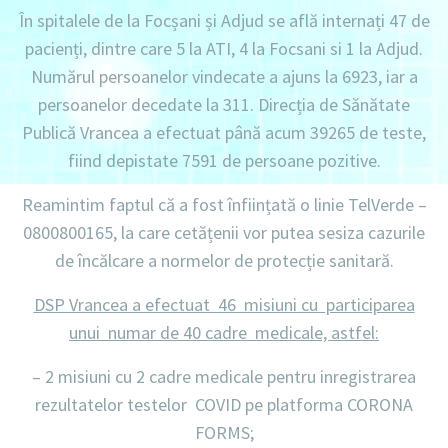
În spitalele de la Focșani și Adjud se află internați
47 de
pacienți,
dintre care
5
la
ATI, 4 la Focsani si 1 la Adjud.
Numărul persoanelor vindecate a ajuns la 6923
, iar a
persoanelor decedate la 311
. Direcția de Sănătate
Publică Vrancea a efectuat până acum
39265 de teste
,
fiind depistate
7591 de persoane pozitive.
Reamintim faptul că a fost înființată o linie
TelVerde –
0800800165
, la care cetățenii vor putea sesiza cazurile
de încălcare a normelor de protecție sanitară.
DSP Vrancea a efectuat 46 misiuni cu participarea
unui numar de 40 cadre medicale, astfel:
– 2 misiuni cu 2 cadre medicale
pentru inregistrarea
rezultatelor testelor COVID pe platforma CORONA
FORMS;