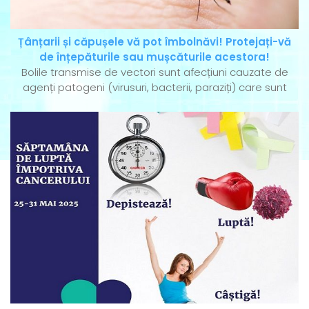
Țânțarii și căpușele vă pot îmbolnăvi! Protejați-vă
de înțepăturile sau mușcăturile acestora!
Bolile transmise de vectori sunt afecțiuni cauzate de
agenți patogeni (virusuri, bacterii, paraziți) care sunt