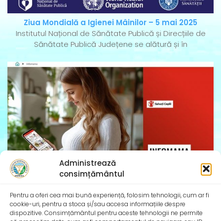
Ziua Mondială a Igienei Mâinilor – 5 mai 2025
Institutul Național de Sănătate Publică și Direcțiile de
Sănătate Publică Județene se alătură și în
Administrează
consimțământul
InfoMama – Ghidul mamei pe parcursul sarcinii și în
Pentru a oferi cea mai bună experiență, folosim tehnologii, cum ar fi
primul an de viață al copilului
cookie-uri, pentru a stoca și/sau accesa informațiile despre
De peste 35 de ani, Organizația Salvați Copiii
dispozitive. Consimțământul pentru aceste tehnologii ne permite