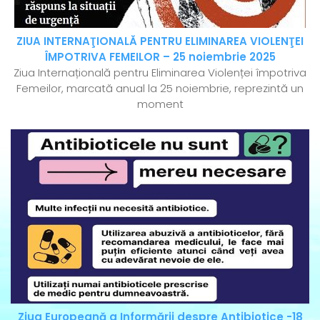
ZIUA INTERNAŢIONALĂ PENTRU ELIMINAREA VIOLENŢEI
ÎMPOTRIVA FEMEILOR – 25 noiembrie 2025
Ziua Internațională pentru Eliminarea Violenței împotriva
Femeilor, marcată anual la 25 noiembrie, reprezintă un
moment
Ziua Europeană a Informării despre Antibiotice -18