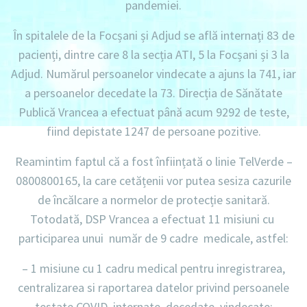
pandemiei.
În spitalele de la Focșani și Adjud se află internați 83 de
pacienți, dintre care 8 la secția ATI, 5 la Focșani și 3 la
Adjud. Numărul persoanelor vindecate a ajuns la 741, iar
a persoanelor decedate la 73. Direcția de Sănătate
Publică Vrancea a efectuat până acum 9292 de teste,
fiind depistate 1247 de persoane pozitive.
Reamintim faptul că a fost înființată o linie TelVerde –
0800800165, la care cetățenii vor putea sesiza cazurile
de încălcare a normelor de protecție sanitară.
Totodată,
DSP Vrancea a efectuat
11 misiuni cu
participarea unui număr de 9 cadre medicale, astfel:
–
1 misiune cu 1 cadru medical
pentru inregistrarea,
centralizarea si raportarea datelor privind persoanele
testate COVID, internate, decedate, vindecate;