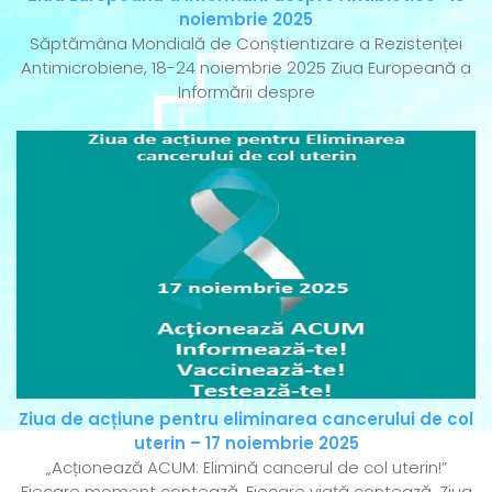
noiembrie 2025
Săptămâna Mondială de Conștientizare a Rezistenței
Antimicrobiene, 18-24 noiembrie 2025 Ziua Europeană a
Informării despre
Ziua de acțiune pentru eliminarea cancerului de col
uterin – 17 noiembrie 2025
„Acționează ACUM: Elimină cancerul de col uterin!”
Fiecare moment contează. Fiecare viață contează. Ziua