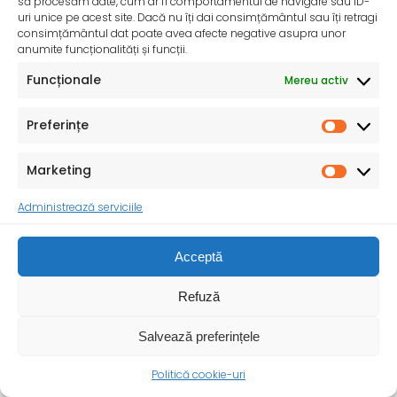
să procesăm date, cum ar fi comportamentul de navigare sau ID-
desfășoară activități dedicate promovării și apărării
uri unice pe acest site. Dacă nu îți dai consimțământul sau îți retragi
drepturilor
consimțământul dat poate avea afecte negative asupra unor
anumite funcționalități și funcții.
Funcționale
Mereu activ
Preferințe
Marketing
Administrează serviciile
Acceptă
Refuză
Salvează preferințele
Politică cookie-uri
Ziua Mondială a Sănătății – 7 aprilie 2025