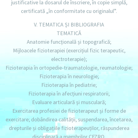
justificative la dosarul de înscriere, în copie simplă,
certificată „în conformitate cu originalul”.
V. TEMATICA ȘI BIBLIOGRAFIA
TEMATICĂ
Anatomie funcțională și topografică;
Mijloacele fizioterapiei (exercițiul fizic terapeutic,
electroterapie);
Fizioterapia în ortopedie-traumatologie, reumatologie;
Fizioterapia în neurologie;
Fizioterapia în pediatrie;
Fizioterapia în afecțiuni respiratorii;
Evaluare articulară și musculară;
Exercitarea profesiei de fizioterapeut și forme de
exercitare; dobândirea calității, suspendarea, încetarea,
drepturile și obligațiile fizioterapeuților, răspunderea
disciplinară a membrilor CFZRO.