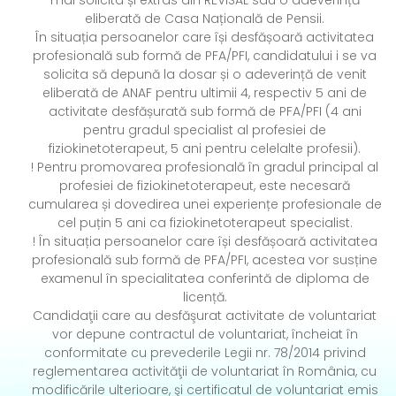
mai solicita și extras din REVISAL sau o adeverință
eliberată de Casa Națională de Pensii.
În situația persoanelor care își desfășoară activitatea
profesională sub formă de PFA/PFI, candidatului i se va
solicita să depună la dosar și o adeverință de venit
eliberată de ANAF pentru ultimii 4, respectiv 5 ani de
activitate desfășurată sub formă de PFA/PFI (4 ani
pentru gradul specialist al profesiei de
fiziokinetoterapeut, 5 ani pentru celelalte profesii).
! Pentru promovarea profesională în gradul principal al
profesiei de fiziokinetoterapeut, este necesară
cumularea și dovedirea unei experiențe profesionale de
cel puțin 5 ani ca fiziokinetoterapeut specialist.
! În situația persoanelor care își desfășoară activitatea
profesională sub formă de PFA/PFI, acestea vor susține
examenul în specialitatea conferintă de diploma de
licență.
Candidaţii care au desfăşurat activitate de voluntariat
vor depune contractul de voluntariat, încheiat în
conformitate cu prevederile Legii nr. 78/2014 privind
reglementarea activităţii de voluntariat în România, cu
modificările ulterioare, şi certificatul de voluntariat emis