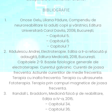
BIBLIOGRAFIE
Onose Gelu, Liliana Pădure, Compendiu de
neuroreabilitare la adulți copii și vârstnici, Editura
Universitară Carol Davila, 2008, București;
– Capitolul 5;
– Capitolul 6;
– Capitolul 7
Rădulescu Andrei, Electroterapie. Editia a II-a refacută și
adaugită, Editura Medicală, 2018, București;
Capitolele 2-9: Bazele fiziologice generale ale
electroterapiei. Curentul galvanic. Curentii de joasa
frecventa. Actiunile curentilor de medie frecventa.
Terapia cu inalta frecventa. Terapia cu ultrasunete.
Fototerapia. Terapia prin campuri magnetice de joasa
frecventa.
Randall L. Braddom, Medicină fizică și de reabilitare,
Ediția a IV-a, 2015;
– Capitolul 34;
– Capitolul 36;