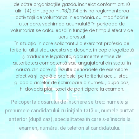
de către organizaţiile gazdă, încheiat conform art. 10
alin. (4) din Legea nr. 78/2014 privind reglementarea
activităţii de voluntariat în România, cu modificările
ulterioare; vechimea acumulată în perioada de
voluntariat se calculează în funcţie de timpul efectiv de
lucru prestat.
În situaţia în care solicitantul a exercitat profesia pe
teritoriul altui stat, acesta va depune, în copie legalizată
şi traducere legalizată, documente emise de
autoritatea competentă sau angajatorul din statul în
cauză, din care să rezulte perioadele de exercitare
efectivă şi legală a profesiei pe teritoriul acelui stat.
g. copia actelor de schimbare a numelui, după caz;
h. dovada plăţii taxei de participare la examen.
Pe coperta dosarului de înscriere se trec: numele şi
prenumele candidatului cu iniţiala tatălui, numele purtat
anterior (după caz), specialitatea în care s-a înscris la
examen, numărul de telefon al candidatului.