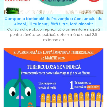
Campania Națională de Prevenție a Consumului de
Alcool„ Fii tu însuți, fără filtre, fără alcool!”
Consumul de alcool reprezintă o amenințare majoră
pentru sănătatea publică, determinând anual 2.6
milioane de