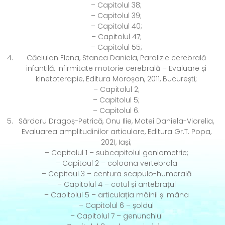
– Capitolul 38;
– Capitolul 39;
– Capitolul 40;
– Capitolul 47;
– Capitolul 55;
Căciulan Elena, Stanca Daniela, Paralizie cerebrală
infantilă. Infirmitate motorie cerebrală – Evaluare și
kinetoterapie, Editura Moroșan, 2011, București;
– Capitolul 2;
– Capitolul 5;
– Capitolul 6.
Sărdaru Dragoș-Petrică, Onu Ilie, Matei Daniela-Viorelia,
Evaluarea amplitudinilor articulare, Editura Gr.T. Popa,
2021, Iași;
– Capitolul 1 – subcapitolul goniometrie;
– Capitoul 2 – coloana vertebrala
– Capitoul 3 – centura scapulo-humerală
– Capitolul 4 – cotul și antebrațul
– Capitolul 5 – articulația mâinii și mâna
– Capitolul 6 – șoldul
– Capitolul 7 – genunchiul