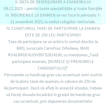
II. DATA DE DESFĂȘURARE A EXAMENULUI
04.12.2023 – pentru toate specialitățile și toate funcțiile
III. ÎNSCRIERILE LA EXAMEN se vor face în perioada 7-
21 noiembrie 2023, la sediul colegiilor teritoriale.
IV. CUANTUMUL TAXEI DE PARTICIPARE LA EXAMEN
ESTE DE 250 LEI/ PARTICIPANT
Taxa de participare se va achita în contul deschis la
BRD, sucursala Carrefour Orhideea, IBAN:
RO41BRDE410SV99752824100, cu mențiunea „Taxă
participare examen, [NUMELE ȘI PRENUMELE
CANDIDATULUI]”
Persoanele cu handicap grav sau accentuat sunt scutite
de la plata taxei de examen, în valoare de 250 de
lei/participant. Dacă vă aflați în această situație, trebuie
să faceți dovada încadrării în gradul de handicap grav
sau accentuat, prin depunerea documentelor