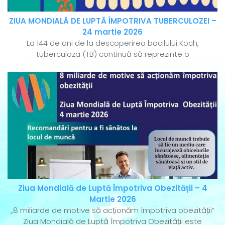
ZIUA MONDIALĂ DE LUPTĂ ÎMPOTRIVA TUBERCULOZEI –
24 martie 2026
La 144 de ani de la descoperirea bacilului Koch,
tuberculoza (TB) continuă să reprezinte o
Ziua Mondială de Luptă Împotriva Obezității – 4
Martie 2026
„8 miliarde de motive să acționăm împotriva obezității”
Ziua Mondială de Luptă Împotriva Obezității este