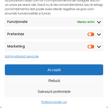
să procesăm date, cum ar fi comportamentul de navigare sau ID-
uri unice pe acest site. Dacă nu îți dai consimțământul sau îți retragi
consimțământul dat poate avea afecte negative asupra unor
anumite funcționalități și funcții.
Săptămâna Mondială a Alimentației la Sân1-7
AUGUST 2025 !Promovăm alăptarea pentru a
Funcționale
Mereu activ
construi un viitor sănătos!
Cu sprijinul OMS, UNICEF a ministerelor sănătății din
Preferințe
diferite țări precum și cu parteneri ai
Marketing
Administrează serviciile
Acceptă
Refuză
Salvează preferințele
Politică cookie-uri