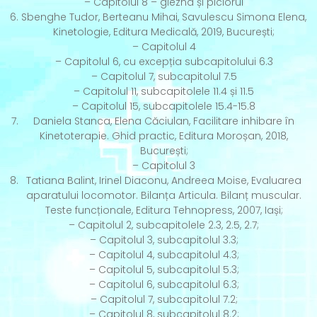
– Capitolul 8 – glezna și piciorul
Sbenghe Tudor, Berteanu Mihai, Savulescu Simona Elena,
Kinetologie, Editura Medicală, 2019, București;
– Capitolul 4
– Capitolul 6, cu excepția subcapitolului 6.3
– Capitolul 7, subcapitolul 7.5
– Capitolul 11, subcapitolele 11.4 și 11.5
– Capitolul 15, subcapitolele 15.4-15.8
Daniela Stanca, Elena Căciulan, Facilitare inhibare în
Kinetoterapie. Ghid practic, Editura Moroșan, 2018,
București;
– Capitolul 3
Tatiana Balint, Irinel Diaconu, Andreea Moise, Evaluarea
aparatului locomotor. Bilanța Articula. Bilanț muscular.
Teste funcționale, Editura Tehnopress, 2007, Iași;
– Capitolul 2, subcapitolele 2.3, 2.5, 2.7;
– Capitolul 3, subcapitolul 3.3;
– Capitolul 4, subcapitolul 4.3;
– Capitolul 5, subcapitolul 5.3;
– Capitolul 6, subcapitolul 6.3;
– Capitolul 7, subcapitolul 7.2;
– Capitolul 8, subcapitolul 8.2;