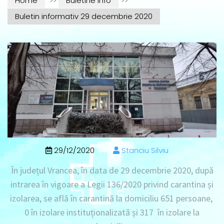
Home
>>
Buletine info
>>
Buletin informativ 29 decembrie 2020
29/12/2020
Stanciu Silviu
În județul Vrancea, în data de
29 decembrie 2020
, după
intrarea în vigoare a Legii 136/2020 privind carantina și
izolarea, se află în
carantină la domiciliu 651 persoane
,
0 în izolare instituționalizată
și
317 în izolare la