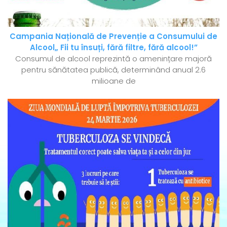
Campania Națională de Prevenție a Consumului de
Alcool„ Fii tu însuți, fără filtre, fără alcool!”
Consumul de alcool reprezintă o amenințare majoră
pentru sănătatea publică, determinând anual 2.6
milioane de