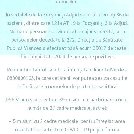
domiciliu
.
În spitalele de la Focșani și Adjud se află internați
86 de
pacienți
, dintre care
12 la ATI
,
9 la Focșani
și
3 la Adjud.
Numărul persoanelor vindecate a ajuns la 6237
, iar a
persoanelor decedate la 272
. Direcția de Sănătate
Publică Vrancea a efectuat până acum
35017 de teste
,
fiind depistate
7029 de persoane pozitive.
Reamintim faptul că a fost înființată o linie
TelVerde –
0800800165
, la care cetățenii vor putea sesiza cazurile
de încălcare a normelor de protecție sanitară.
DSP Vrancea a efectuat 39 misiuni cu participarea unui
număr de 27 cadre medicale, astfel:
– 5 misiuni
cu
2 cadre medicale
pentru înregistrarea
rezultatelor la testele
COVID – 19
pe platforma