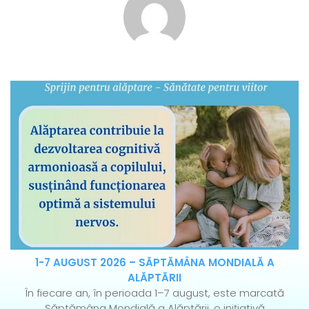
1-7 AUGUST 2026 – SĂPTĂMÂNA MONDIALĂ A
ALĂPTĂRII
În fiecare an, în perioada 1–7 august, este marcată
Săptămâna Mondială a Alăptării, o inițiativă