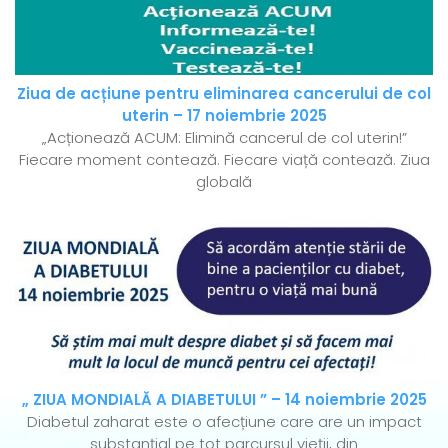
Ziua de acțiune pentru eliminarea cancerului de col
uterin – 17 noiembrie 2025
„Acționează ACUM: Elimină cancerul de col uterin!”
Fiecare moment contează. Fiecare viață contează. Ziua
globală
„ ZIUA MONDIALĂ A DIABETULUI ” – 14 noiembrie 2025
Diabetul zaharat este o afecțiune care are un impact
substanțial pe tot parcursul vieții, din