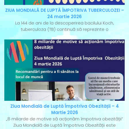
ZIUA MONDIALĂ DE LUPTĂ ÎMPOTRIVA TUBERCULOZEI –
24 martie 2026
La 144 de ani de la descoperirea bacilului Koch,
tuberculoza (TB) continuă să reprezinte o
Ziua Mondială de Luptă Împotriva Obezității – 4
Martie 2026
„8 miliarde de motive să acționăm împotriva obezității”
Ziua Mondială de Luptă Împotriva Obezității este