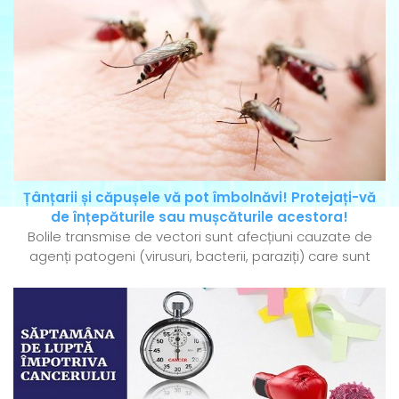
Țânțarii și căpușele vă pot îmbolnăvi! Protejați-vă
de înțepăturile sau mușcăturile acestora!
Bolile transmise de vectori sunt afecțiuni cauzate de
agenți patogeni (virusuri, bacterii, paraziți) care sunt