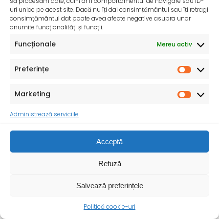
să procesăm date, cum ar fi comportamentul de navigare sau ID-
uri unice pe acest site. Dacă nu îți dai consimțământul sau îți retragi
consimțământul dat poate avea afecte negative asupra unor
anumite funcționalități și funcții.
Funcționale
Mereu activ
InfoMama – Ghidul mamei pe parcursul sarcinii și în
primul an de viață al copilului
Preferințe
De peste 35 de ani, Organizația Salvați Copiii
desfășoară activități dedicate promovării și apărării
drepturilor
Marketing
Administrează serviciile
Acceptă
Refuză
Salvează preferințele
Politică cookie-uri