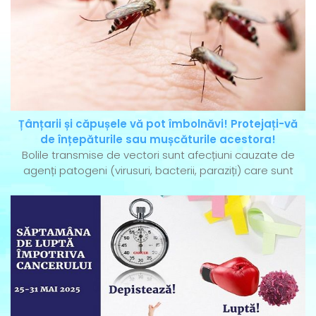
Țânțarii și căpușele vă pot îmbolnăvi! Protejați-vă
de înțepăturile sau mușcăturile acestora!
Bolile transmise de vectori sunt afecțiuni cauzate de
agenți patogeni (virusuri, bacterii, paraziți) care sunt