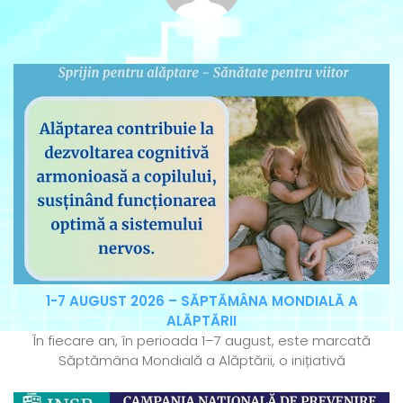
1-7 AUGUST 2026 – SĂPTĂMÂNA MONDIALĂ A
ALĂPTĂRII
În fiecare an, în perioada 1–7 august, este marcată
Săptămâna Mondială a Alăptării, o inițiativă