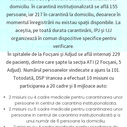
domiciliu. În carantină instituționalizată se află 155
persoane, iar 217 în carantină la domiciliu, deoarece în
momentul înregistrării nu existau spații disponibile. La
aceștia, pe toată durata carantinării, IPJ și IJJ
organizează în comun dispozitive specifice pentru
verificare.
În spitalele de la Focșani și Adjud se află internați 229
de pacienți, dintre care șapte la secția ATI (2 Focșani, 5
Adjud). Numărul persoanelor vindecate a ajuns la 101.
Totodată, DSP Vrancea a efectuat 10 misiuni cu
participarea a 20 cadre și 8 mijloace auto:
2 misiuni cu 4 cadre medicale pentru carantinarea unor
persoane in centrul de carantina instituționalizata;
2 misiuni cu 6 cadre medicale pentru carantinarea unor
persoane in centrul de carantina instituționalizată și a
unui număr de 6 persoane la domiciliu;