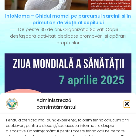
InfoMama – Ghidul mamei pe parcursul sarcinii și în
primul an de viață al copilului
De peste 35 de ani, Organizația Salvați Copiii
desfășoară activități dedicate promovării și apărării
drepturilor
Administrează
consimțământul
Pentru a oferi cea mai bună experiență, folosim tehnologii, cum ar fi
cookie-uri, pentru a stoca și/sau accesa informațiile despre
dispozitive. Consimțământul pentru aceste tehnologii ne permite