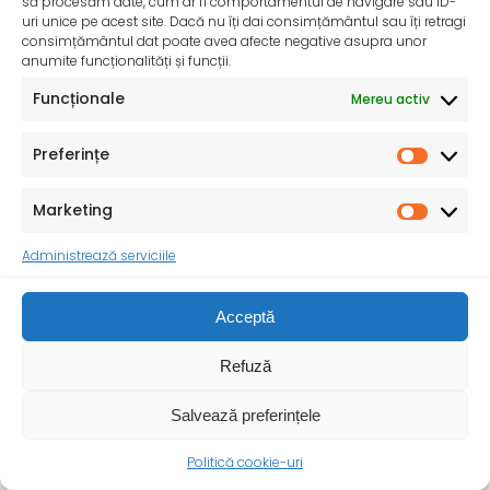
să procesăm date, cum ar fi comportamentul de navigare sau ID-
uri unice pe acest site. Dacă nu îți dai consimțământul sau îți retragi
consimțământul dat poate avea afecte negative asupra unor
anumite funcționalități și funcții.
Funcționale
Mereu activ
Ziua Mondială a Sănătății – 7 aprilie 2025
Sănătatea mamei și copilului – o prioritate pentru un
Preferințe
viitor durabil ! Cu ocazia Zilei
Marketing
Administrează serviciile
Acceptă
Refuză
Salvează preferințele
Politică cookie-uri
Anunț proiect SMIS 339395 pentru primării din