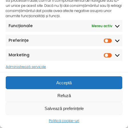
să procesăm date, cum ar fi comportamentul de navigare sau ID-
uri unice pe acest site. Dacă nu îți dai consimțământul sau îți retragi
consimțământul dat poate avea afecte negative asupra unor
anumite funcționalități și funcții.
Funcționale
Mereu activ
Ziua Mondială a Igienei Mâinilor – 5 mai 2025
Institutul Național de Sănătate Publică și Direcțiile de
Preferințe
Sănătate Publică Județene se alătură și în
Marketing
Administrează serviciile
Acceptă
Refuză
Salvează preferințele
Politică cookie-uri
InfoMama – Ghidul mamei pe parcursul sarcinii și în