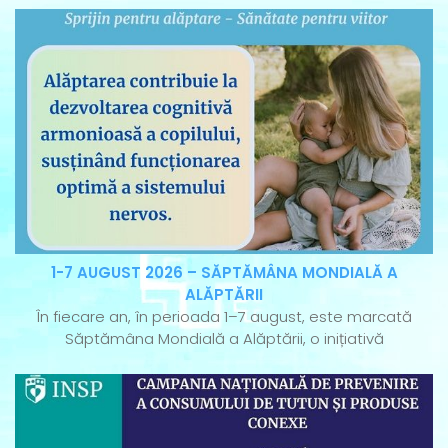
1-7 AUGUST 2026 – SĂPTĂMÂNA MONDIALĂ A
ALĂPTĂRII
În fiecare an, în perioada 1–7 august, este marcată
Săptămâna Mondială a Alăptării, o inițiativă