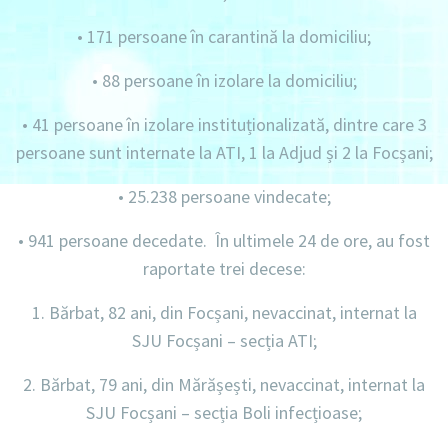
•
171 persoane în carantină la domiciliu
;
•
88 persoane în izolare la domiciliu;
•
41 persoane în izolare instituționalizată, dintre care 3
persoane sunt internate la ATI, 1 la Adjud și 2 la Focșani;
•
25.238 persoane vindecate;
•
941 persoane decedate. În ultimele 24 de ore, au fost
raportate trei decese:
1. Bărbat, 82 ani, din Focșani, nevaccinat, internat la
SJU Focșani – secția ATI;
2. Bărbat, 79 ani, din Mărășești, nevaccinat, internat la
SJU Focșani – secția Boli infecțioase;