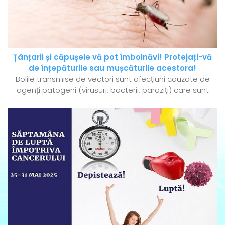
Țânțarii și căpușele vă pot îmbolnăvi! Protejați-vă
de înțepăturile sau mușcăturile acestora!
Bolile transmise de vectori sunt afecțiuni cauzate de
agenți patogeni (virusuri, bacterii, paraziți) care sunt