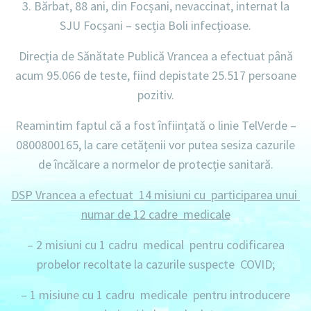
3. Bărbat, 88 ani, din Focșani, nevaccinat, internat la
SJU Focșani – secția Boli infecțioase.
Direcția de Sănătate Publică Vrancea a efectuat până
acum
95.066 de teste,
fiind depistate
25.517 persoane
pozitiv.
Reamintim faptul că a fost înființată o linie
TelVerde –
0800800165
, la care cetățenii vor putea sesiza cazurile
de încălcare a normelor de protecție sanitară.
DSP Vrancea a efectuat 14 misiuni cu participarea unui
numar de 12 cadre medicale
– 2 misiuni
cu
1 cadru
medical pentru codificarea
probelor recoltate la cazurile suspecte COVID;
– 1 misiune
cu
1 cadru
medicale pentru introducere