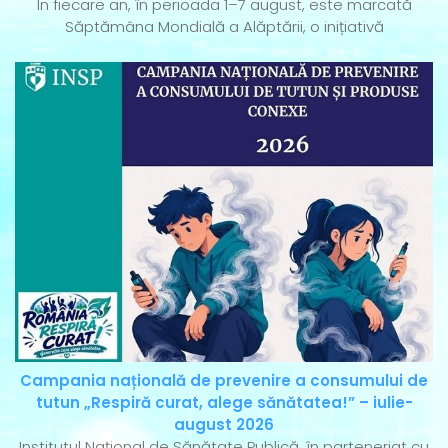
În fiecare an, în perioada 1–7 august, este marcată
Săptămâna Mondială a Alăptării, o inițiativă
Campania națională de prevenire a consumului de
tutun „Respiră curat, alege sănătatea!” – iulie-
august 2026
Institutul Național de Sănătate Publică, în parteneriat cu