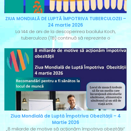
ZIUA MONDIALĂ DE LUPTĂ ÎMPOTRIVA TUBERCULOZEI –
24 martie 2026
La 144 de ani de la descoperirea bacilului Koch,
tuberculoza (TB) continuă să reprezinte o
Ziua Mondială de Luptă Împotriva Obezității – 4
Martie 2026
„8 miliarde de motive să acționăm împotriva obezității”