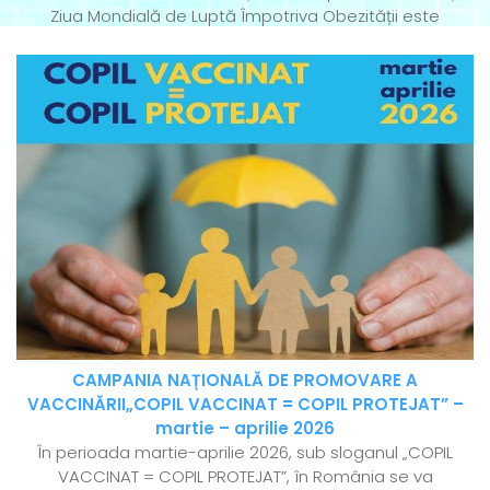
Ziua Mondială de Luptă Împotriva Obezității este
CAMPANIA NAȚIONALĂ DE PROMOVARE A
VACCINĂRII„COPIL VACCINAT = COPIL PROTEJAT” –
martie – aprilie 2026
În perioada martie-aprilie 2026, sub sloganul „COPIL
VACCINAT = COPIL PROTEJAT”, în România se va