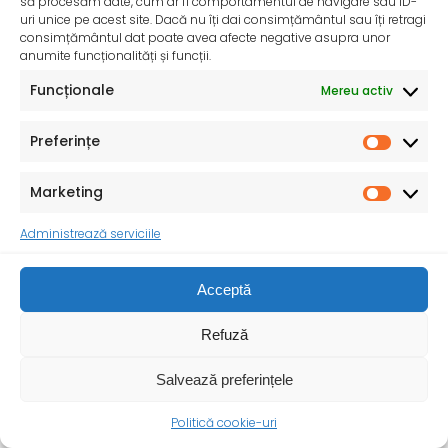
să procesăm date, cum ar fi comportamentul de navigare sau ID-
uri unice pe acest site. Dacă nu îți dai consimțământul sau îți retragi
consimțământul dat poate avea afecte negative asupra unor
anumite funcționalități și funcții.
Funcționale
Mereu activ
InfoMama – Ghidul mamei pe parcursul sarcinii și în
Preferințe
primul an de viață al copilului
De peste 35 de ani, Organizația Salvați Copiii
Marketing
desfășoară activități dedicate promovării și apărării
drepturilor
Administrează serviciile
Acceptă
Refuză
Salvează preferințele
Politică cookie-uri