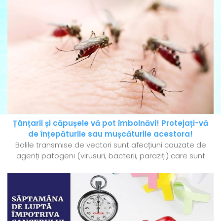
Țânțarii și căpușele vă pot îmbolnăvi! Protejați-vă
de înțepăturile sau mușcăturile acestora!
Bolile transmise de vectori sunt afecțiuni cauzate de
agenți patogeni (virusuri, bacterii, paraziți) care sunt