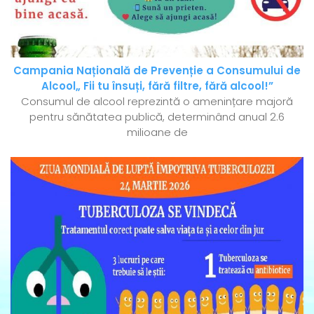
Campania Națională de Prevenție a Consumului de
Alcool„ Fii tu însuți, fără filtre, fără alcool!”
Consumul de alcool reprezintă o amenințare majoră
pentru sănătatea publică, determinând anual 2.6
milioane de