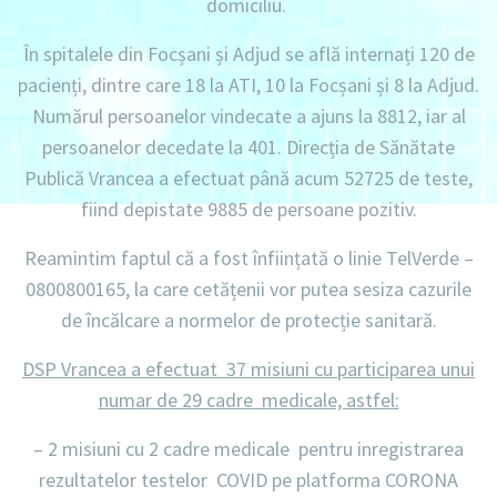
domiciliu
.
În spitalele din Focșani și Adjud se află internați
120 de
pacienți, dintre care 18 la ATI, 10 la Focșani și 8 la Adjud.
Numărul persoanelor vindecate a ajuns la 8812,
iar al
persoanelor decedate la 401.
Direcția de Sănătate
Publică Vrancea a efectuat până acum
52725 de teste
,
fiind depistate
9885 de persoane pozitiv.
Reamintim faptul că a fost înființată o linie
TelVerde –
0800800165
, la care cetățenii vor putea sesiza cazurile
de încălcare a normelor de protecție sanitară.
DSP Vrancea a efectuat 37 misiuni cu participarea unui
numar de 29 cadre medicale, astfel:
– 2 misiuni
cu
2 cadre medicale
pentru inregistrarea
rezultatelor testelor COVID pe platforma CORONA