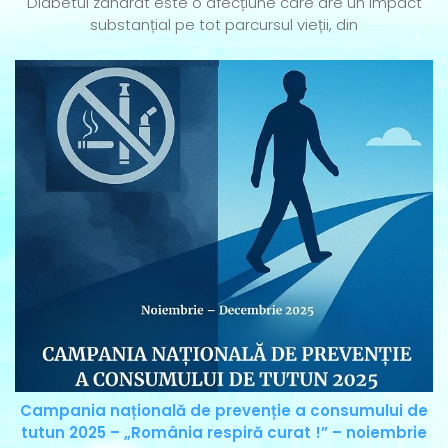
Diabetul zaharat este o afecțiune care are un impact
substanțial pe tot parcursul vieții, din
Campania națională de prevenție a consumului de
tutun 2025 – „România respiră curat !” – noiembrie