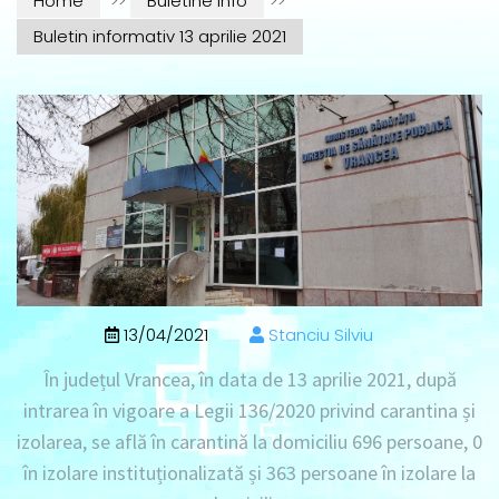
Home
>>
Buletine info
>>
Buletin informativ 13 aprilie 2021
13/04/2021
Stanciu Silviu
În județul Vrancea, în data de
13 aprilie 2021
, după
intrarea în vigoare a Legii 136/2020 privind carantina și
izolarea, se află în
carantină la domiciliu 696 persoane
, 0
în izolare instituționalizată
și
363 persoane în izolare la