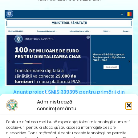
Anunț proiect SMIS 339395 pentru primării din
mediul rural
Administrează
Ministerul Sanatatii a publicat pe site urmatorul anunț
consimțământul
:Ministerul Muncii, Familiei, Tineretului și Solidarității
Sociale
Pentru a oferi cea mai bună experiență, folosim tehnologii, cum ar fi
cookie-uri, pentru a stoca și/sau accesa informațiile despre
dispozitive. Consimțământul pentru aceste tehnologii ne permite