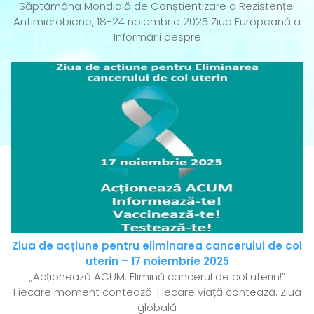
Săptămâna Mondială de Conștientizare a Rezistenței
Antimicrobiene, 18-24 noiembrie 2025 Ziua Europeană a
Informării despre
Ziua de acțiune pentru eliminarea cancerului de col
uterin – 17 noiembrie 2025
„Acționează ACUM: Elimină cancerul de col uterin!”
Fiecare moment contează. Fiecare viață contează. Ziua
globală