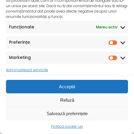
să procesăm date, cum ar fi comportamentul de navigare sau ID-
uri unice pe acest site. Dacă nu îți dai consimțământul sau îți retragi
consimțământul dat poate avea afecte negative asupra unor
anumite funcționalități și funcții.
Funcționale
Mereu activ
Preferințe
Marketing
Administrează serviciile
Copil vaccinat: copil protejat! – Campanie
Acceptă
Națională de Informare, Educare și Comunicare –
martie 2025
Cu scopul de a crește nivelul de conștientizare cu privire
Refuză
la importanța vaccinărilor și de
Salvează preferințele
Politică cookie-uri