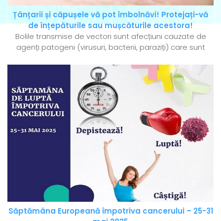
Țânțarii și căpușele vă pot îmbolnăvi! Protejați-vă
de înțepăturile sau mușcăturile acestora!
Bolile transmise de vectori sunt afecțiuni cauzate de
agenți patogeni (virusuri, bacterii, paraziți) care sunt
Săptămâna Europeană împotriva cancerului – 25-31