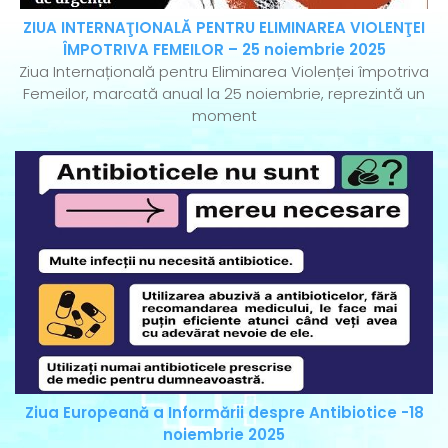
ZIUA INTERNAŢIONALĂ PENTRU ELIMINAREA VIOLENŢEI
ÎMPOTRIVA FEMEILOR – 25 noiembrie 2025
Ziua Internațională pentru Eliminarea Violenței împotriva
Femeilor, marcată anual la 25 noiembrie, reprezintă un
moment
Ziua Europeană a Informării despre Antibiotice -18
noiembrie 2025