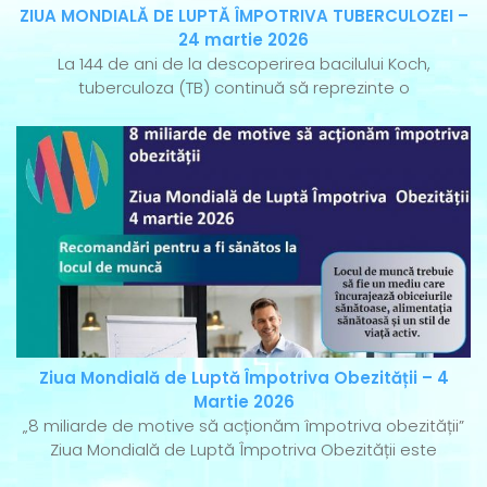
ZIUA MONDIALĂ DE LUPTĂ ÎMPOTRIVA TUBERCULOZEI –
24 martie 2026
La 144 de ani de la descoperirea bacilului Koch,
tuberculoza (TB) continuă să reprezinte o
Ziua Mondială de Luptă Împotriva Obezității – 4
Martie 2026
„8 miliarde de motive să acționăm împotriva obezității”
Ziua Mondială de Luptă Împotriva Obezității este