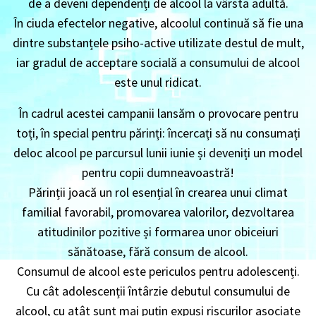
de a deveni dependenți de alcool la vârsta adultă.
În ciuda efectelor negative, alcoolul continuă să fie una
dintre substanțele psiho-active utilizate destul de mult,
iar gradul de acceptare socială a consumului de alcool
este unul ridicat.
În cadrul acestei campanii lansăm o provocare pentru
toți, în special pentru părinți: încercați să nu consumați
deloc alcool pe parcursul lunii iunie și deveniți un model
pentru copii dumneavoastră!
Părinții joacă un rol esențial în crearea unui climat
familial favorabil, promovarea valorilor, dezvoltarea
atitudinilor pozitive și formarea unor obiceiuri
sănătoase, fără consum de alcool.
Consumul de alcool este periculos pentru adolescenți.
Cu cât adolescenții întârzie debutul consumului de
alcool, cu atât sunt mai puțin expuși riscurilor asociate