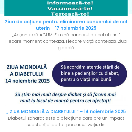
Ziua de acțiune pentru eliminarea cancerului de col
uterin – 17 noiembrie 2025
„Acționează ACUM: Elimină cancerul de col uterin!”
Fiecare moment contează. Fiecare viață contează. Ziua
globală
„ ZIUA MONDIALĂ A DIABETULUI ” – 14 noiembrie 2025
Diabetul zaharat este o afecțiune care are un impact
substanțial pe tot parcursul vieții, din