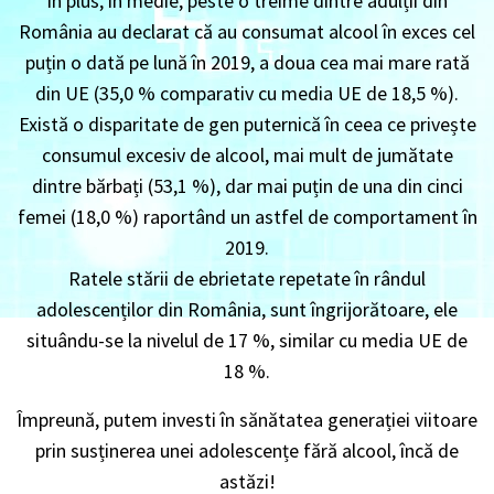
În plus, în medie, peste o treime dintre adulții din
România au declarat că au consumat alcool în exces cel
puțin o dată pe lună în 2019, a doua cea mai mare rată
din UE (35,0 % comparativ cu media UE de 18,5 %).
Există o disparitate de gen puternică în ceea ce privește
consumul excesiv de alcool, mai mult de jumătate
dintre bărbați (53,1 %), dar mai puțin de una din cinci
femei (18,0 %) raportând un astfel de comportament în
2019.
Ratele stării de ebrietate repetate în rândul
adolescenților din România, sunt îngrijorătoare, ele
situându-se la nivelul de 17 %, similar cu media UE de
18 %.
Împreună, putem investi în sănătatea generației viitoare
prin susținerea unei adolescențe fără alcool, încă de
astăzi!