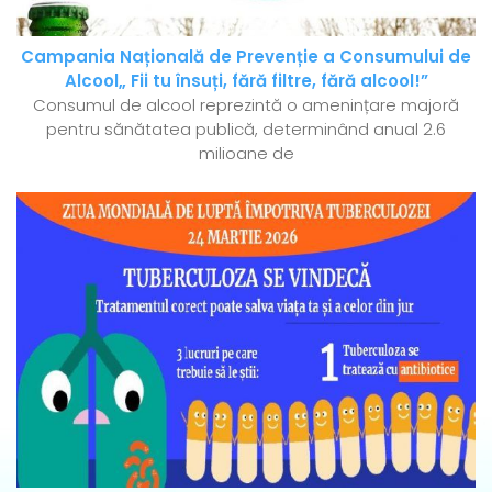
Campania Națională de Prevenție a Consumului de
Alcool„ Fii tu însuți, fără filtre, fără alcool!”
Consumul de alcool reprezintă o amenințare majoră
pentru sănătatea publică, determinând anual 2.6
milioane de