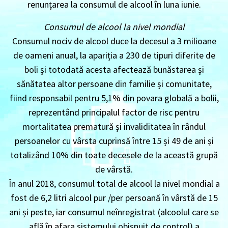
renunțarea la consumul de alcool în luna iunie.
Consumul de alcool la nivel mondial
Consumul nociv de alcool duce la decesul a 3 milioane
de oameni anual, la apariția a 230 de tipuri diferite de
boli și totodată acesta afectează bunăstarea și
sănătatea altor persoane din familie și comunitate,
fiind responsabil pentru 5,1% din povara globală a bolii,
reprezentând principalul factor de risc pentru
mortalitatea prematură și invaliditatea în rândul
persoanelor cu vârsta cuprinsă între 15 și 49 de ani și
totalizând 10% din toate decesele de la această grupă
de vârstă.
În anul 2018, consumul total de alcool la nivel mondial a
fost de 6,2 litri alcool pur /per persoană în vârstă de 15
ani și peste, iar consumul neînregistrat (alcoolul care se
află în afara sistemului obișnuit de control) a