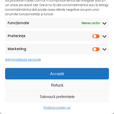
să procesăm date, cum ar fi comportamentul de navigare sau ID-
uri unice pe acest site. Dacă nu îți dai consimțământul sau îți retragi
consimțământul dat poate avea afecte negative asupra unor
anumite funcționalități și funcții.
Funcționale
Mereu activ
Preferințe
Marketing
Administrează serviciile
InfoMama – Ghidul mamei pe parcursul sarcinii și în
primul an de viață al copilului
De peste 35 de ani, Organizația Salvați Copiii
Acceptă
desfășoară activități dedicate promovării și apărării
drepturilor
Refuză
Salvează preferințele
Politică cookie-uri