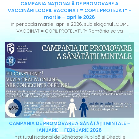
CAMPANIA NAȚIONALĂ DE PROMOVARE A
VACCINĂRII„COPIL VACCINAT = COPIL PROTEJAT” –
martie – aprilie 2026
În perioada martie-aprilie 2026, sub sloganul „COPIL
VACCINAT = COPIL PROTEJAT”, în România se va
CAMPANIA DE PROMOVARE A SĂNĂTĂȚII MINTALE –
IANUARIE – FEBRUARIE 2026
Institutul Național de Sănătate Publică și Direcțiile