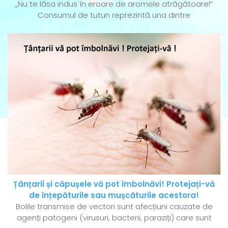
„Nu te lăsa indus în eroare de aromele atrăgătoare!”
Consumul de tutun reprezintă una dintre
Țânțarii și căpușele vă pot îmbolnăvi! Protejați-vă
de înțepăturile sau mușcăturile acestora!
Bolile transmise de vectori sunt afecțiuni cauzate de
agenți patogeni (virusuri, bacterii, paraziți) care sunt