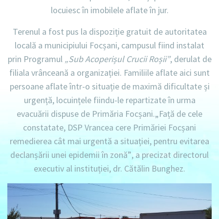
locuiesc în imobilele aflate în jur.
Terenul a fost pus la dispoziție gratuit de autoritatea
locală a municipiului Focșani, campusul fiind instalat
prin Programul
„Sub Acoperișul Crucii Roșii”
, derulat de
filiala vrânceană a organizației. Familiile aflate aici sunt
persoane aflate într-o situație de maximă dificultate și
urgență, locuințele fiindu-le repartizate în urma
evacuării dispuse de Primăria Focșani.
„Față de cele
constatate, DSP Vrancea cere Primăriei Focșani
remedierea cât mai urgentă a situației, pentru evitarea
declanșării unei epidemii în zonă”
, a precizat directorul
executiv al instituției, dr. Cătălin Bunghez.