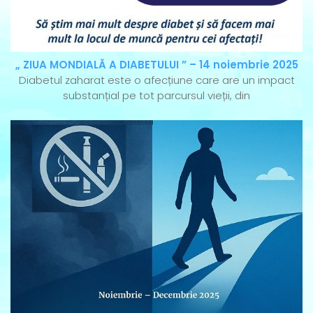
„ ZIUA MONDIALĂ A DIABETULUI ” – 14 noiembrie 2025
Diabetul zaharat este o afecțiune care are un impact
substanțial pe tot parcursul vieții, din