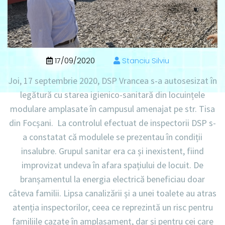
17/09/2020
Stanciu Silviu
Joi, 17 septembrie 2020, DSP Vrancea s-a autosesizat în
legătură cu starea igienico-sanitară din locuințele
modulare amplasate în campusul amenajat pe str. Tisa
din Focșani. La controlul efectuat de inspectorii DSP s-
a constatat că modulele se prezentau în condiții
insalubre. Grupul sanitar era ca și inexistent, fiind
improvizat undeva în afara spațiului de locuit. De
branșamentul la energia electrică beneficiau doar
câteva familii. Lipsa canalizării și a unei toalete au atras
atenția inspectorilor, ceea ce reprezintă un risc pentru
familiile cazate în amplasament, dar și pentru cei care