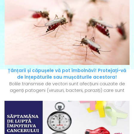
Țânțarii și căpușele vă pot îmbolnăvi! Protejați-vă
de înțepăturile sau mușcăturile acestora!
Bolile transmise de vectori sunt afecțiuni cauzate de
agenți patogeni (virusuri, bacterii, paraziți) care sunt