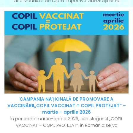
Ziua Mondială de Luptă Împotriva Obezității este
CAMPANIA NAȚIONALĂ DE PROMOVARE A
VACCINĂRII„COPIL VACCINAT = COPIL PROTEJAT” –
martie – aprilie 2026
În perioada martie-aprilie 2026, sub sloganul „COPIL
VACCINAT = COPIL PROTEJAT”, în România se va