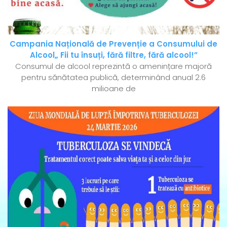
Campania Națională de Prevenție a Consumului de
Alcool„ Fii tu însuți, fără filtre, fără alcool!”
Consumul de alcool reprezintă o amenințare majoră
pentru sănătatea publică, determinând anual 2.6
milioane de