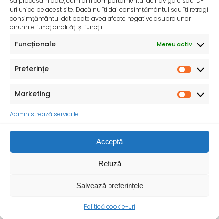
să procesăm date, cum ar fi comportamentul de navigare sau ID-
uri unice pe acest site. Dacă nu îți dai consimțământul sau îți retragi
consimțământul dat poate avea afecte negative asupra unor
anumite funcționalități și funcții.
Funcționale
Mereu activ
InfoMama – Ghidul mamei pe parcursul sarcinii și în
primul an de viață al copilului
Preferințe
De peste 35 de ani, Organizația Salvați Copiii
desfășoară activități dedicate promovării și apărării
Marketing
drepturilor
Administrează serviciile
Acceptă
Refuză
Salvează preferințele
Politică cookie-uri