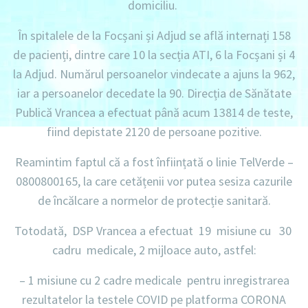
domiciliu.
În spitalele de la Focșani și Adjud se află internați 158
de pacienți, dintre care 10 la secția ATI, 6 la Focșani și 4
la Adjud. Numărul persoanelor vindecate a ajuns la 962,
iar a persoanelor decedate la 90. Direcția de Sănătate
Publică Vrancea a efectuat până acum 13814 de teste,
fiind depistate 2120 de persoane pozitive.
Reamintim faptul că a fost înființată o linie TelVerde –
0800800165, la care cetățenii vor putea sesiza cazurile
de încălcare a normelor de protecție sanitară.
Totodată,
DSP Vrancea a efectuat 19 misiune cu 30
cadru medicale, 2 mijloace auto, astfel:
–
1 misiune
cu
2 cadre medicale
pentru inregistrarea
rezultatelor la testele COVID pe platforma CORONA