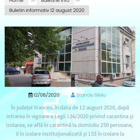
Home
>>
Buletine info
>>
Buletin informativ 12 august 2020
12/08/2020
Stanciu Silviu
În județul Vrancea, în data de 12 august 2020, după
intrarea în vigoare a Legii 136/2020 privind carantina și
izolarea, se află în carantină la domiciliu 250 persoane,
0 în izolare instituționalizată și 153 în izolare la