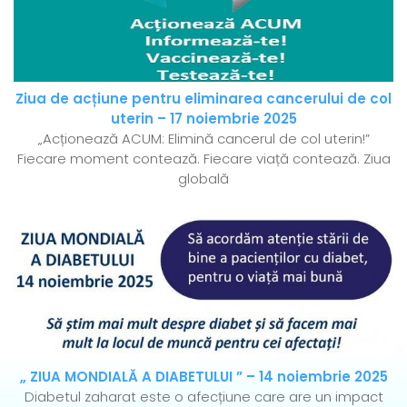
Ziua de acțiune pentru eliminarea cancerului de col
uterin – 17 noiembrie 2025
„Acționează ACUM: Elimină cancerul de col uterin!”
Fiecare moment contează. Fiecare viață contează. Ziua
globală
„ ZIUA MONDIALĂ A DIABETULUI ” – 14 noiembrie 2025
Diabetul zaharat este o afecțiune care are un impact