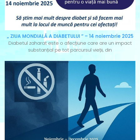
„ ZIUA MONDIALĂ A DIABETULUI ” – 14 noiembrie 2025
Diabetul zaharat este o afecțiune care are un impact
substanțial pe tot parcursul vieții, din