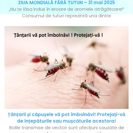
ZIUA MONDIALĂ FĂRĂ TUTUN – 31 mai 2025
„Nu te lăsa indus în eroare de aromele atrăgătoare!”
Consumul de tutun reprezintă una dintre
Țânțarii și căpușele vă pot îmbolnăvi! Protejați-vă
de înțepăturile sau mușcăturile acestora!
Bolile transmise de vectori sunt afecțiuni cauzate de