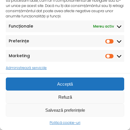
să procesăm date, cum ar fi comportamentul de navigare sau ID-
uri unice pe acest site. Dacă nu îți dai consimțământul sau îți retragi
consimțământul dat poate avea afecte negative asupra unor
anumite funcționalități și funcții.
Funcționale
Mereu activ
Preferințe
Marketing
Anunț proiect SMIS 339395 pentru primării din
mediul rural
Administrează serviciile
Ministerul Sanatatii a publicat pe site urmatorul anunț
:Ministerul Muncii, Familiei, Tineretului și Solidarității
Acceptă
Sociale
Refuză
Salvează preferințele
Politică cookie-uri