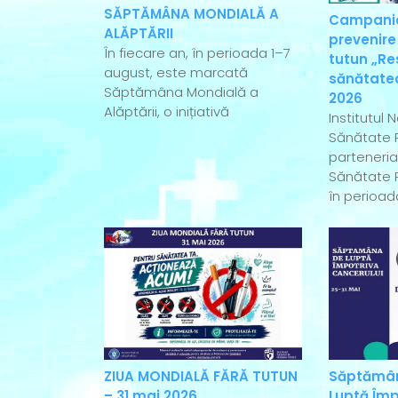
SĂPTĂMÂNA MONDIALĂ A
Campania
ALĂPTĂRII
prevenire
În fiecare an, în perioada 1–7
tutun „Re
august, este marcată
sănătatea
Săptămâna Mondială a
2026
Alăptării, o inițiativă
Institutul 
Sănătate P
parteneriat
Sănătate P
în perioad
ZIUA MONDIALĂ FĂRĂ TUTUN
Săptămân
– 31 mai 2026
Luptă Împ