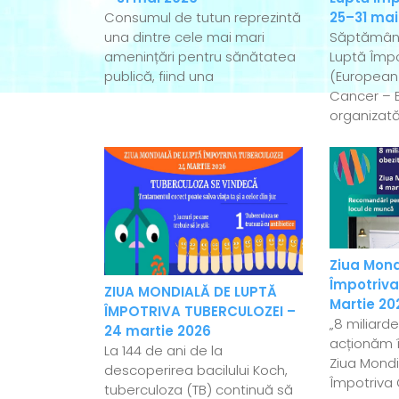
Consumul de tutun reprezintă
25–31 mai
una dintre cele mai mari
Săptămân
amenințări pentru sănătatea
Luptă Împo
publică, fiind una
(European
Cancer – 
organizată
Ziua Mond
Împotriva
ZIUA MONDIALĂ DE LUPTĂ
Martie 20
ÎMPOTRIVA TUBERCULOZEI –
„8 miliard
24 martie 2026
acționăm î
La 144 de ani de la
Ziua Mondi
descoperirea bacilului Koch,
Împotriva 
tuberculoza (TB) continuă să