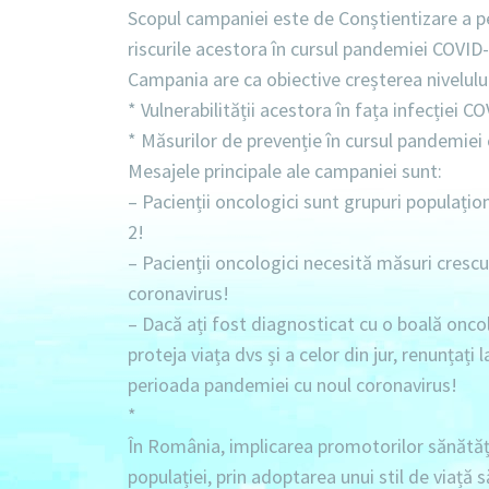
Scopul campaniei este de Conștientizare a pe
riscurile acestora în cursul pandemiei COVID-
Campania are ca obiective creșterea nivelulu
* Vulnerabilității acestora în fața infecției C
* Măsurilor de prevenție în cursul pandemie
Mesajele principale ale campaniei sunt:
– Pacienții oncologici sunt grupuri populațio
2!
– Pacienții oncologici necesită măsuri crescu
coronavirus!
– Dacă ați fost diagnosticat cu o boală oncol
proteja viața dvs și a celor din jur, renunțați
perioada pandemiei cu noul coronavirus!
*
În România, implicarea promotorilor sănătăț
populației, prin adoptarea unui stil de viață