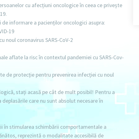
rsoanelor cu afecțiuni oncologice în ceea ce privește
19.
i de informare a pacienților oncologici asupra:
OVID-19
i cu noul coronavirus SARS-CoV-2
nale aflate la risc în contextul pandemiei cu SARS-Cov-
te de protecție pentru prevenirea infecției cu noul
ogică, stați acasă pe cât de mult posibil! Pentru a
 la deplasările care nu sunt absolut necesare în
ii în stimularea schimbării comportamentale a
 sănătos, reprezintă o modalitate accesibilă de