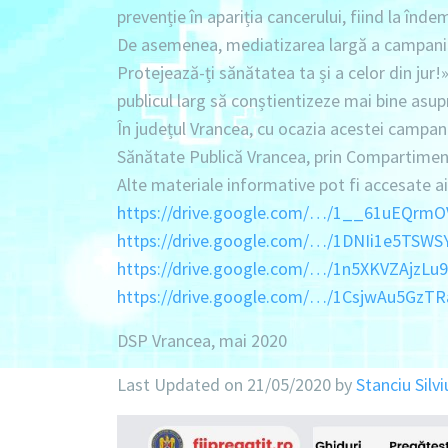
prevenție în apariția cancerului, fiind la înd
De asemenea, mediatizarea largă a campaniei
Protejează-ți sănătatea ta și a celor din jur
publicul larg să conștientizeze mai bine asupr
În județul Vrancea, cu ocazia acestei campani
Sănătate Publică Vrancea, prin Compartimen
Alte materiale informative pot fi accesate ai
https://drive.google.com/…/1__61uEQ
https://drive.google.com/…/1DNIi1e5TSW
https://drive.google.com/…/1n5XKVZAjz
https://drive.google.com/…/1CsjwAu5GzT
DSP Vrancea, mai 2020
Last Updated on 21/05/2020 by
Stanciu Silvi