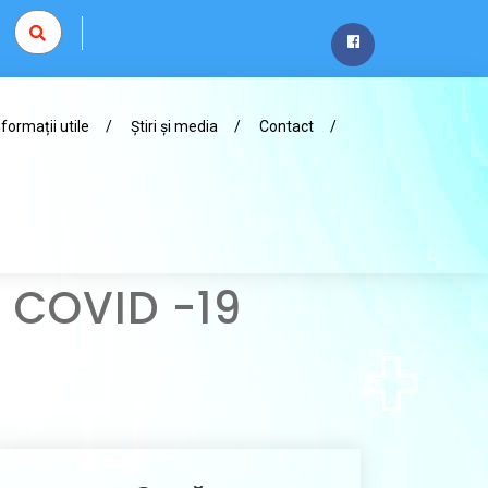
nformații utile
Știri și media
Contact
 COVID -19