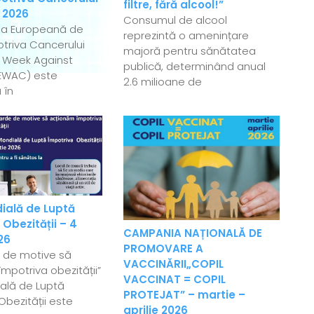
filtre, fără alcool!”
 2026
Consumul de alcool
a Europeană de
reprezintă o amenințare
triva Cancerului
majoră pentru sănătatea
 Week Against
publică, determinând anual
EWAC) este
2.6 milioane de
 în
ială de Luptă
 Obezității – 4
CAMPANIA NAȚIONALĂ DE
26
PROMOVARE A
e de motive să
VACCINĂRII„COPIL
mpotriva obezității”
VACCINAT = COPIL
ală de Luptă
PROTEJAT” – martie –
Obezității este
aprilie 2026