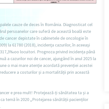
ipalele cauze de deces în România. Diagnosticat cel
ărul persoanelor care suferă de această boală este
i de cancer depistate în cabinetele de oncologie în
9) la 61780 (2018), incidenţa cazurilor, în aceeaşi
i 317,3‰oo locuitori. Prognoza privind incidența până
nuă a cazurilor noi de cancer, ajungând în anul 2025 la
une o mai mare atenție acordată prevenției acestei
reducere a costurilor și a mortalității prin această
ancer e prea mult! Protejează-ți sănătatea ta și a
e ca temă în 2020 „Protejarea sănătății pacienților
.