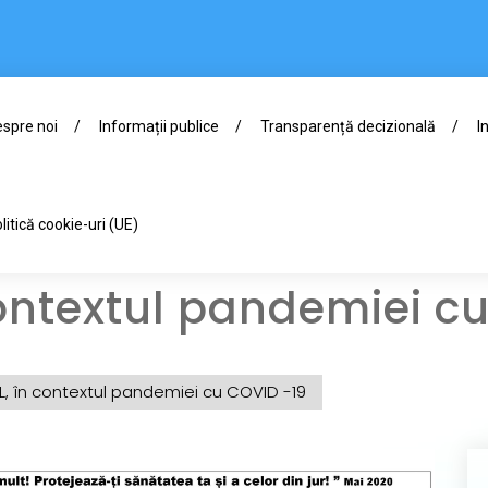
spre noi
Informații publice
Transparență decizională
I
litică cookie-uri (UE)
ontextul pandemiei cu
 în contextul pandemiei cu COVID -19