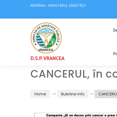
ROMÂNIA - MINISTERUL SĂNĂTĂȚII
De
Po
D.S.P. VRANCEA
CANCERUL, în c
Home
>>
Buletine info
>>
CANCERUL,