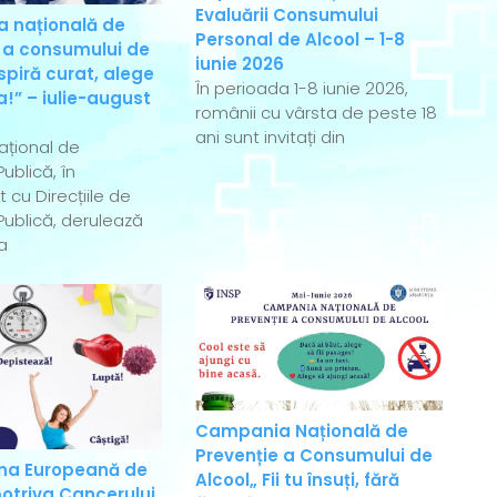
Evaluării Consumului
 națională de
Personal de Alcool – 1-8
 a consumului de
iunie 2026
spiră curat, alege
În perioada 1-8 iunie 2026,
!” – iulie-august
românii cu vârsta de peste 18
ani sunt invitați din
Național de
ublică, în
 cu Direcțiile de
ublică, derulează
a
Campania Națională de
Prevenție a Consumului de
a Europeană de
Alcool„ Fii tu însuți, fără
otriva Cancerului