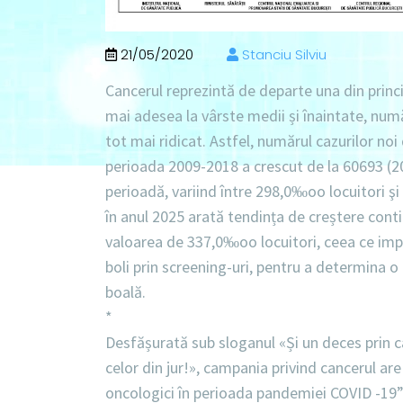
21/05/2020
Stanciu Silviu
Cancerul reprezintă de departe una din princ
mai adesea la vârste medii și înaintate, num
tot mai ridicat. Astfel, numărul cazurilor no
perioada 2009-2018 a crescut de la 60693 (200
perioadă, variind între 298,0‰oo locuitori ş
în anul 2025 arată tendința de creștere conti
valoarea de 337,0‰oo locuitori, ceea ce imp
boli prin screening-uri, pentru a determina o 
boală.
*
Desfășurată sub sloganul «Și un deces prin c
celor din jur!», campania privind cancerul ar
oncologici în perioada pandemiei COVID -19”