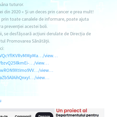
emâna tuturor.
 din 2020 « Și un deces prin cancer e prea mult!
!» prin toate canalele de informare, poate ajuta
a prevenției acestei boli.
i, se desfășoară acțiuni derulate de Direcția de
tul Promovarea Sănătății.
ci:
rmOVQcYflKVRvMMpMa…/view…
SYbzvQ25IlkmEi-…/view…
Lu9wRON9XtImo9VV…/view…
RaZb5AlAihQnxyI…/view…
u