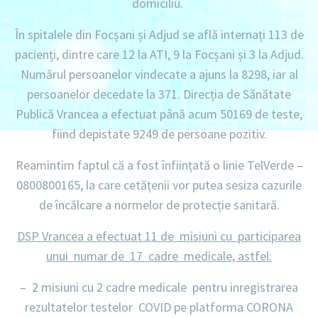
domiciliu
.
În spitalele din Focșani și Adjud se află internați
113 de
pacienți, dintre care 12 la ATI, 9 la Focșani și 3 la Adjud.
Numărul persoanelor vindecate a ajuns la 8298,
iar al
persoanelor decedate la 371.
Direcția de Sănătate
Publică Vrancea a efectuat până acum
50169 de teste
,
fiind depistate
9249 de persoane pozitiv.
Reamintim faptul că a fost înființată o linie
TelVerde –
0800800165
, la care cetățenii vor putea sesiza cazurile
de încălcare a normelor de protecție sanitară.
DSP Vrancea a efectuat 11 de misiuni cu participarea
unui numar de 17 cadre medicale, astfel:
– 2 misiuni
cu
2 cadre medicale
pentru inregistrarea
rezultatelor testelor COVID pe platforma CORONA