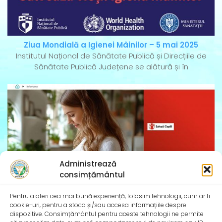
Ziua Mondială a Igienei Mâinilor – 5 mai 2025
Institutul Național de Sănătate Publică și Direcțiile de
Sănătate Publică Județene se alătură și în
Administrează
consimțământul
Pentru a oferi cea mai bună experiență, folosim tehnologii, cum ar fi
cookie-uri, pentru a stoca și/sau accesa informațiile despre
InfoMama – Ghidul mamei pe parcursul sarcinii și în
dispozitive. Consimțământul pentru aceste tehnologii ne permite