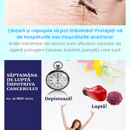
Țânțarii și căpușele vă pot îmbolnăvi! Protejați-vă
de înțepăturile sau mușcăturile acestora!
Bolile transmise de vectori sunt afecțiuni cauzate de
agenți patogeni (virusuri, bacterii, paraziți) care sunt