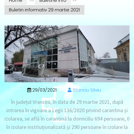
Home
>>
Buletine info
>>
Buletin informativ 29 martie 2021
29/03/2021
Stanciu Silviu
În județul Vrancea, în data de
29 martie 2021
, după
intrarea în vigoare a Legii 136/2020 privind carantina și
izolarea, se află în
carantină la domiciliu 694 persoane
, 0
în izolare instituționalizată
și
290 persoane în izolare la