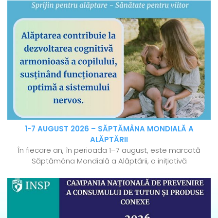
1-7 AUGUST 2026 – SĂPTĂMÂNA MONDIALĂ A
ALĂPTĂRII
În fiecare an, în perioada 1–7 august, este marcată
Săptămâna Mondială a Alăptării, o inițiativă