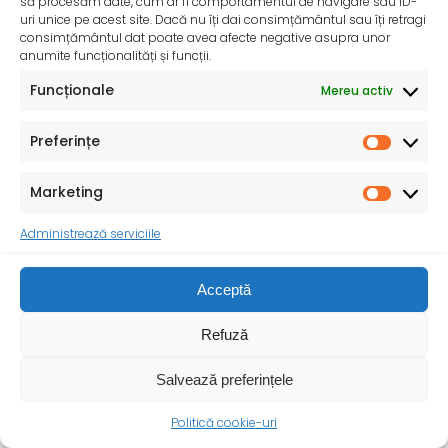
să procesăm date, cum ar fi comportamentul de navigare sau ID-
primul an de viață al copilului
uri unice pe acest site. Dacă nu îți dai consimțământul sau îți retragi
De peste 35 de ani, Organizația Salvați Copiii
consimțământul dat poate avea afecte negative asupra unor
desfășoară activități dedicate promovării și apărării
anumite funcționalități și funcții.
drepturilor
Funcționale
Mereu activ
Preferințe
Marketing
Administrează serviciile
Acceptă
Refuză
Salvează preferințele
Politică cookie-uri