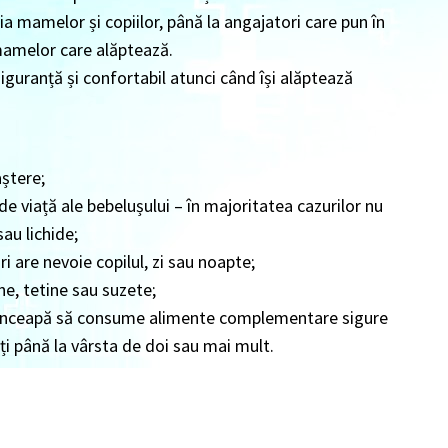
a mamelor și copiilor, până la angajatori care pun în
 mamelor care alăptează.
guranță și confortabil atunci când își alăptează
aștere;
 de viață ale bebelușului – în majoritatea cazurilor nu
au lichide;
ri are nevoie copilul, zi sau noapte;
e, tetine sau suzete;
 să înceapă să consume alimente complementare sigure
ați până la vârsta de doi sau mai mult.