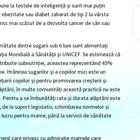
bune la testele de inteligență și sunt mai puțin
, obezitate sau diabet zaharat de tip 2 la vârsta
 risc mai scăzut de a dezvolta cancer de sân sau
mătate dintre sugarii sub 6 luni sunt alimentați
ția Mondială a Sănătății și UNICEF. Se estimează că
atribuite subnutriției, aceastea reprezentând 45%
e. Hrănirea sugarilor și a copiilor mici este un
uirii copiilor și pentru promovarea creșterii și
lăptării, în multe comunități această practică nu este
e. Pentru a se îmbunătăți rata și durata alăptării este
, de la suport legislativ, schimbarea normelor și
de lucru pentru mame, până la servicii de sănătate
amenii care privesc cu admirație mamele care