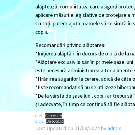
alăptează, comunitatea care asigură protecți
aplicare măsurile legislative de protejare a
Cu toții putem ajuta mamele să se simtă în si
copiii.
Recomandări privind alăptarea:
*Inițierea alăptării în decurs de o oră de la n
*Alăptare exclusiv la sân în primele șase luni
este necesară administrarea altor alimente s
*Hrănirea sugarilor la cerere, adică de câte o
*Este recomandat să nu se utilizeze biberoan
*De la vârsta de șase luni, copiii ar trebui
și adecvate, în timp ce continuă să fie alăpt
alp1
Descarcă
alp2
Descarcă
Last Updated on 01/08/2024 by
admin