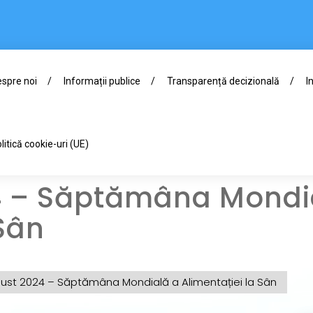
spre noi
Informații publice
Transparență decizională
I
litică cookie-uri (UE)
4 – Săptămâna Mondi
 Sân
gust 2024 – Săptămâna Mondială a Alimentației la Sân