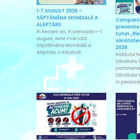
1-7 AUGUST 2026 –
SĂPTĂMÂNA MONDIALĂ A
Campania
ALĂPTĂRII
prevenire
În fiecare an, în perioada 1–7
tutun „Re
august, este marcată
sănătatea
Săptămâna Mondială a
2026
Alăptării, o inițiativă
Institutul 
Sănătate P
parteneriat
Sănătate P
în perioad