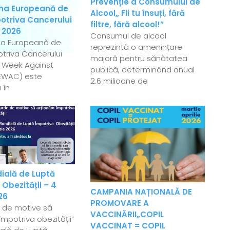
Prevenție a Consumului de
a Europeană de
Alcool„ Fii tu însuți, fără
otriva Cancerului
filtre, fără alcool!”
 2026
Consumul de alcool
a Europeană de
reprezintă o amenințare
triva Cancerului
majoră pentru sănătatea
 Week Against
publică, determinând anual
EWAC) este
2.6 milioane de
 în
ială de Luptă
 Obezității – 4
CAMPANIA NAȚIONALĂ DE
26
PROMOVARE A
e de motive să
VACCINĂRII„COPIL
mpotriva obezității”
VACCINAT = COPIL