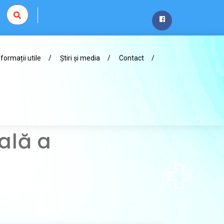
nformații utile
Știri și media
Contact
ală a