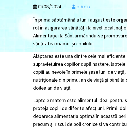
01/08/2024
admin
În prima săptămână a lunii august este organ
rol în asigurarea sănătății la nivel local, na
Alimentației la Sân, urmărindu-se promovarea
sănătatea mamei și copilului.
Alăptarea este una dintre cele mai eficiente
supraviețuirea copiilor după naștere, laptele
copiii au nevoie în primele șase luni de viaț
nutriționale din primul an de viață și până la 
doilea an de viață.
Laptele matern este alimentul ideal pentru su
proteja copiii de diferite afecțiuni. Primii do
deoarece alimentația optimă în această perio
precum și riscul de boli cronice și va contribu