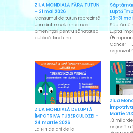
ZIUA MONDIALĂ FĂRĂ TUTUN
Săptămân
– 31 mai 2026
Luptă Împ
Consumul de tutun reprezintă
25–31 mai
una dintre cele mai mari
Săptămân
amenințări pentru sănătatea
Luptă Împo
publică, fiind una
(European
Cancer – 
organizată
Ziua Mond
Împotriva
ZIUA MONDIALĂ DE LUPTĂ
Martie 20
ÎMPOTRIVA TUBERCULOZEI –
„8 miliard
24 martie 2026
acționăm î
La 144 de ani de la