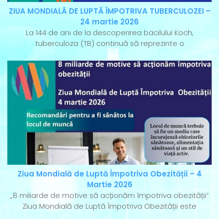
ZIUA MONDIALĂ DE LUPTĂ ÎMPOTRIVA TUBERCULOZEI –
24 martie 2026
La 144 de ani de la descoperirea bacilului Koch,
tuberculoza (TB) continuă să reprezinte o
Ziua Mondială de Luptă Împotriva Obezității – 4
Martie 2026
„8 miliarde de motive să acționăm împotriva obezității”
Ziua Mondială de Luptă Împotriva Obezității este