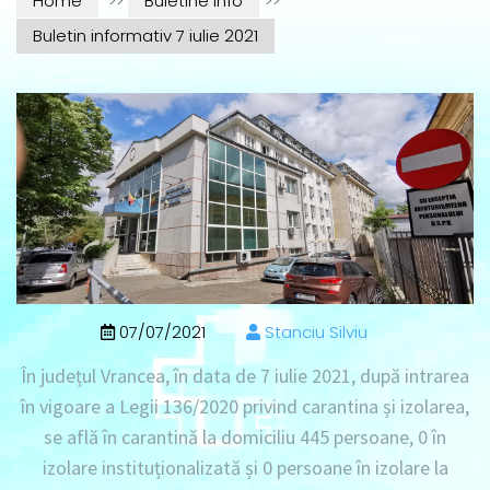
Home
>>
Buletine info
>>
Buletin informativ 7 iulie 2021
07/07/2021
Stanciu Silviu
În județul Vrancea, în data de
7 iulie 2021
, după intrarea
în vigoare a Legii 136/2020 privind carantina și izolarea,
se află în
carantină la domiciliu 445 persoane
, 0
în
izolare instituționalizată
și
0 persoane în izolare la