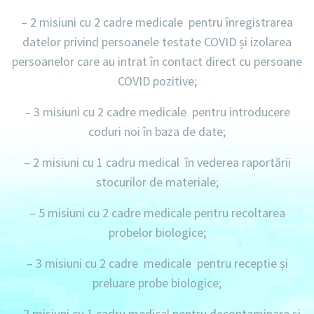
– 2 misiuni
cu
2 cadre medicale
pentru înregistrarea
datelor privind persoanele testate COVID și izolarea
persoanelor care au intrat în contact direct cu persoane
COVID pozitive;
–
3 misiuni
cu
2 cadre medicale
pentru introducere
coduri noi în baza de date;
– 2 misiuni
cu
1 cadru medical
în vederea raportării
stocurilor de materiale;
– 5 misiuni
cu
2 cadre medicale
pentru recoltarea
probelor biologice;
– 3 misiuni
cu
2 cadre medicale
pentru receptie și
preluare probe biologice;
– 2 misiuni
cu
1 cadru medical
pentru decontaminare și