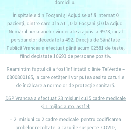
domiciliu
.
În spitalele din Focșani și Adjud se află internat
0
pacienți, dintre care 0 la ATI, 0 la Focșani și 0 la Adjud.
Numărul persoanelor vindecate a ajuns la 9978,
iar al
persoanelor decedate la 492.
Direcția de Sănătate
Publică Vrancea a efectuat până acum
62581 de teste
,
fiind depistate
10693 de persoane pozitiv.
Reamintim faptul că a fost înființată o linie
TelVerde –
0800800165
, la care cetățenii vor putea sesiza cazurile
de încălcare a normelor de protecție sanitară.
DSP Vrancea a efectuat 23 misiuni cu15 cadre medicale
și 1 mijloc auto, astfel:
– 2 misiuni
cu
2 cadre medicale
pentru codificarea
probelor recoltate la cazurile suspecte COVID;