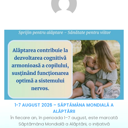
1-7 AUGUST 2026 – SĂPTĂMÂNA MONDIALĂ A
ALĂPTĂRII
În fiecare an, în perioada 1–7 august, este marcată
Săptămâna Mondială a Alăptării, o inițiativă