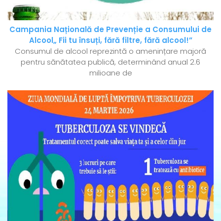
Campania Națională de Prevenție a Consumului de
Alcool„ Fii tu însuți, fără filtre, fără alcool!”
Consumul de alcool reprezintă o amenințare majoră
pentru sănătatea publică, determinând anual 2.6
milioane de