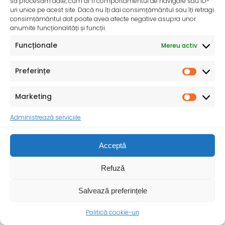
să procesăm date, cum ar fi comportamentul de navigare sau ID-
uri unice pe acest site. Dacă nu îți dai consimțământul sau îți retragi
consimțământul dat poate avea afecte negative asupra unor
anumite funcționalități și funcții.
InfoMama – Ghidul mamei pe parcursul sarcinii și în
Funcționale
Mereu activ
primul an de viață al copilului
De peste 35 de ani, Organizația Salvați Copiii
Preferințe
desfășoară activități dedicate promovării și apărării
drepturilor
Marketing
Administrează serviciile
Acceptă
Refuză
Salvează preferințele
Politică cookie-uri