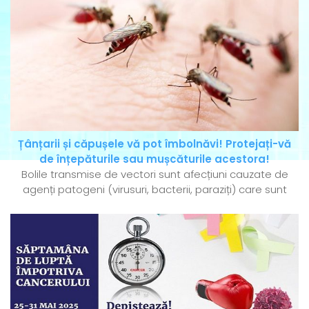
Țânțarii și căpușele vă pot îmbolnăvi! Protejați-vă
de înțepăturile sau mușcăturile acestora!
Bolile transmise de vectori sunt afecțiuni cauzate de
agenți patogeni (virusuri, bacterii, paraziți) care sunt