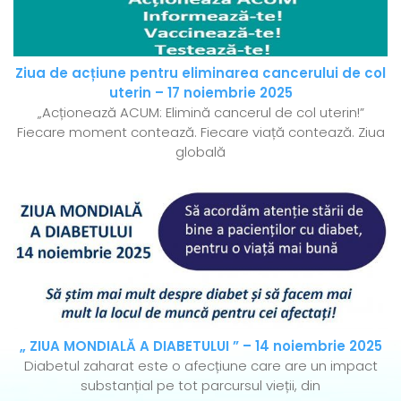
Ziua de acțiune pentru eliminarea cancerului de col
uterin – 17 noiembrie 2025
„Acționează ACUM: Elimină cancerul de col uterin!”
Fiecare moment contează. Fiecare viață contează. Ziua
globală
„ ZIUA MONDIALĂ A DIABETULUI ” – 14 noiembrie 2025
Diabetul zaharat este o afecțiune care are un impact
substanțial pe tot parcursul vieții, din