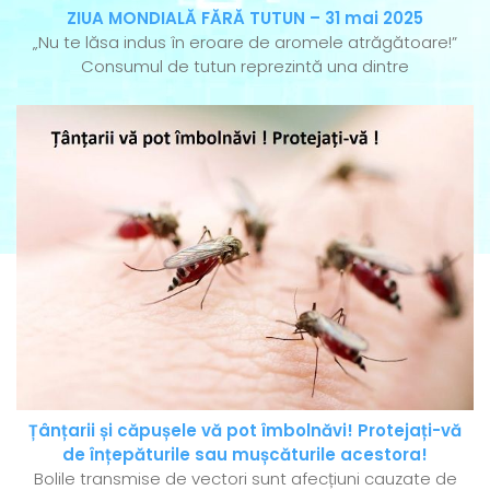
ZIUA MONDIALĂ FĂRĂ TUTUN – 31 mai 2025
„Nu te lăsa indus în eroare de aromele atrăgătoare!”
Consumul de tutun reprezintă una dintre
Țânțarii și căpușele vă pot îmbolnăvi! Protejați-vă
de înțepăturile sau mușcăturile acestora!
Bolile transmise de vectori sunt afecțiuni cauzate de