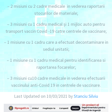
–
2 misiuni
cu
2 cadre medicale
in vederea raportarii
stocurilor de materiale;
–
3 misiuni
cu
1 cadru medical
și
1 mijloc auto
pentru
transport vaccin Covid -19 catre centrele de vaccinare;
–
1 misiune
cu
1 cadru
care a efectuat decontaminare in
sediul unitatii;
–
1 misiune
cu
1 cadru medical
pentru identificarea si
raportarea focarelor;
–
3 misiuni
cu
10 cadre medicale
in vederea efectuarii
vaccinului anti-Covid 19 in centrele de vaccinare.
Last Updated on 10/03/2021 by
Stanciu Silviu