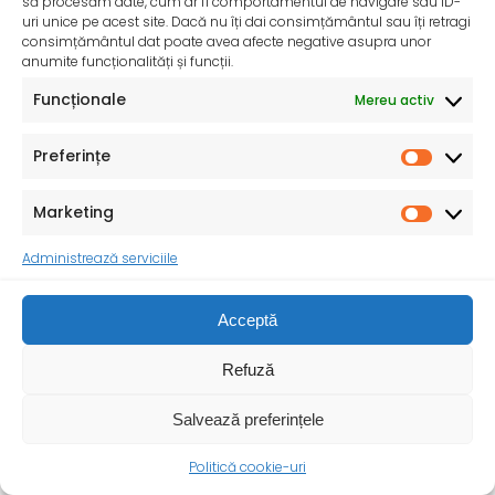
să procesăm date, cum ar fi comportamentul de navigare sau ID-
uri unice pe acest site. Dacă nu îți dai consimțământul sau îți retragi
consimțământul dat poate avea afecte negative asupra unor
anumite funcționalități și funcții.
Funcționale
Mereu activ
Preferințe
Marketing
Administrează serviciile
InfoMama – Ghidul mamei pe parcursul sarcinii și în
Acceptă
primul an de viață al copilului
De peste 35 de ani, Organizația Salvați Copiii
Refuză
desfășoară activități dedicate promovării și apărării
drepturilor
Salvează preferințele
Politică cookie-uri