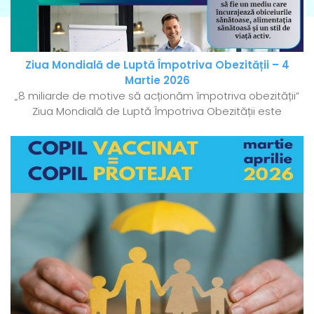
Ziua Mondială de Luptă Împotriva Obezității – 4
Martie 2026
„8 miliarde de motive să acționăm împotriva obezității”
Ziua Mondială de Luptă Împotriva Obezității este