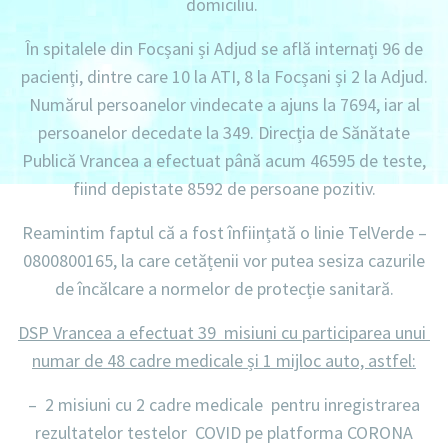
domiciliu
.
În spitalele din Focșani și Adjud se află internați
96 de
pacienți, dintre care 10 la ATI, 8 la Focșani și 2 la Adjud.
Numărul persoanelor vindecate a ajuns la 7694,
iar al
persoanelor decedate la 349.
Direcția de Sănătate
Publică Vrancea a efectuat până acum
46595 de teste
,
fiind depistate
8592 de persoane pozitiv.
Reamintim faptul că a fost înființată o linie
TelVerde –
0800800165
, la care cetățenii vor putea sesiza cazurile
de încălcare a normelor de protecție sanitară.
DSP Vrancea a efectuat 39 misiuni cu participarea unui
numar de 48 cadre medicale și 1 mijloc auto, astfel
:
–
2 misiuni
cu
2 cadre medicale
pentru inregistrarea
rezultatelor testelor COVID pe platforma CORONA