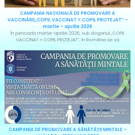
CAMPANIA NAȚIONALĂ DE PROMOVARE A
VACCINĂRII„COPIL VACCINAT = COPIL PROTEJAT” –
martie – aprilie 2026
În perioada martie-aprilie 2026, sub sloganul „COPIL
VACCINAT = COPIL PROTEJAT”, în România se va
CAMPANIA DE PROMOVARE A SĂNĂTĂȚII MINTALE –