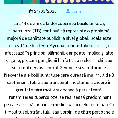
24/03/2026
admin
La 144 de ani de la descoperirea bacilului Koch,
tuberculoza (TB) continuă să reprezinte o problemă
majoră de sănătate publică la nivel global. Boala este
cauzată de bacteria Mycobacterium tuberculosis și
afectează în principal plămânii, dar poate implica și alte
organe, precum ganglionii limfatici, oasele, rinichii sau
sistemul nervos central. Semnele și simptomele
frecvente ale bolii sunt: tuse care durează mai mult de 3
săptămâni, febră sau transpirații nocturne, scădere în
greutate fără motiv și oboseală persistentă.
Transmiterea tuberculozei se realizează predominant
pe cale aeriană, prin intermediul particulelor eliminate în
timpul tusei, strănutului sau vorbirii de către persoanele