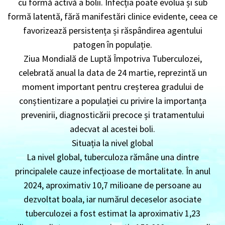
cu formă activă a bolii. Infecția poate evolua și sub
formă latentă, fără manifestări clinice evidente, ceea ce
favorizează persistența și răspândirea agentului
patogen în populație.
Ziua Mondială de Luptă Împotriva Tuberculozei,
celebrată anual la data de 24 martie, reprezintă un
moment important pentru creșterea gradului de
conștientizare a populației cu privire la importanța
prevenirii, diagnosticării precoce și tratamentului
adecvat al acestei boli.
Situația la nivel global
La nivel global, tuberculoza rămâne una dintre
principalele cauze infecțioase de mortalitate. În anul
2024, aproximativ 10,7 milioane de persoane au
dezvoltat boala, iar numărul deceselor asociate
tuberculozei a fost estimat la aproximativ 1,23