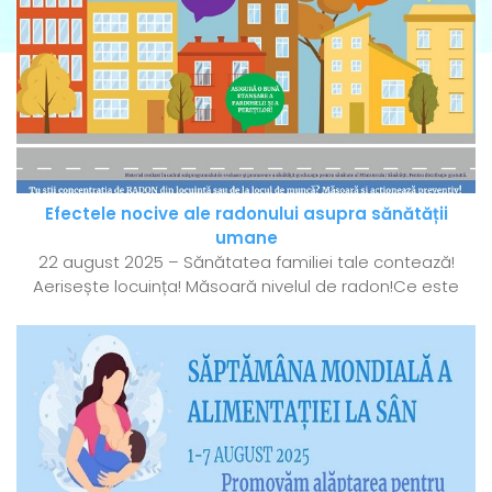
Efectele nocive ale radonului asupra sănătății
umane
22 august 2025 – Sănătatea familiei tale contează!
Aerisește locuința! Măsoară nivelul de radon!Ce este