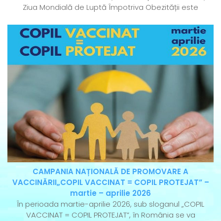
Ziua Mondială de Luptă Împotriva Obezității este
CAMPANIA NAȚIONALĂ DE PROMOVARE A
VACCINĂRII„COPIL VACCINAT = COPIL PROTEJAT” –
martie – aprilie 2026
În perioada martie-aprilie 2026, sub sloganul „COPIL
VACCINAT = COPIL PROTEJAT”, în România se va