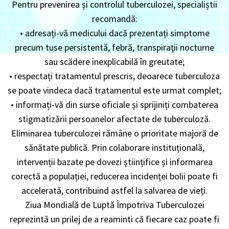
Pentru prevenirea și controlul tuberculozei, specialiștii
recomandă:
• adresați-vă medicului dacă prezentați simptome
precum tuse persistentă, febră, transpirații nocturne
sau scădere inexplicabilă în greutate;
• respectați tratamentul prescris, deoarece tuberculoza
se poate vindeca dacă tratamentul este urmat complet;
• informați-vă din surse oficiale și sprijiniți combaterea
stigmatizării persoanelor afectate de tuberculoză.
Eliminarea tuberculozei rămâne o prioritate majoră de
sănătate publică. Prin colaborare instituțională,
intervenții bazate pe dovezi științifice și informarea
corectă a populației, reducerea incidenței bolii poate fi
accelerată, contribuind astfel la salvarea de vieți.
Ziua Mondială de Luptă Împotriva Tuberculozei
reprezintă un prilej de a reaminti că fiecare caz poate fi