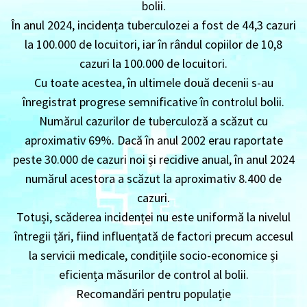
bolii.
În anul 2024, incidența tuberculozei a fost de 44,3 cazuri
la 100.000 de locuitori, iar în rândul copiilor de 10,8
cazuri la 100.000 de locuitori.
Cu toate acestea, în ultimele două decenii s-au
înregistrat progrese semnificative în controlul bolii.
Numărul cazurilor de tuberculoză a scăzut cu
aproximativ 69%. Dacă în anul 2002 erau raportate
peste 30.000 de cazuri noi și recidive anual, în anul 2024
numărul acestora a scăzut la aproximativ 8.400 de
cazuri.
Totuși, scăderea incidenței nu este uniformă la nivelul
întregii țări, fiind influențată de factori precum accesul
la servicii medicale, condițiile socio-economice și
eficiența măsurilor de control al bolii.
Recomandări pentru populație