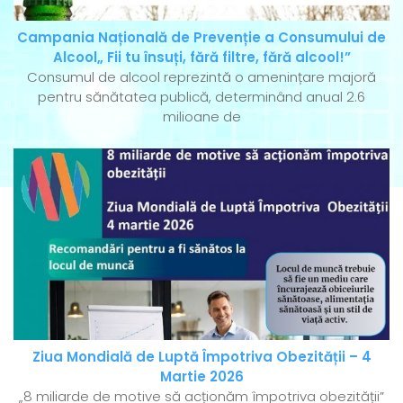
Campania Națională de Prevenție a Consumului de
Alcool„ Fii tu însuți, fără filtre, fără alcool!”
Consumul de alcool reprezintă o amenințare majoră
pentru sănătatea publică, determinând anual 2.6
milioane de
Ziua Mondială de Luptă Împotriva Obezității – 4
Martie 2026
„8 miliarde de motive să acționăm împotriva obezității”