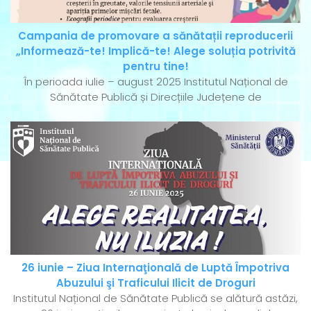
Campania de promovare a sănătații reproducerii
„Informează-te! Implică-te! Alege soluția potrivită
pentru tine!
În perioada iulie – august 2025 Institutul Național de
Sănătate Publică și Direcțiile Județene de
26 iunie – Ziua Internaţională de Luptă Împotriva
Abuzului şi Traficului Ilicit de Droguri
Institutul Național de Sănătate Publică se alătură astăzi,