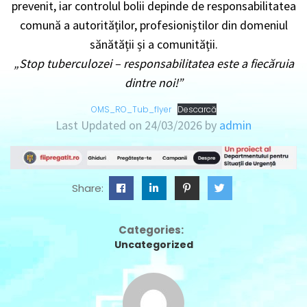
prevenit, iar controlul bolii depinde de responsabilitatea
comună a autorităților, profesioniștilor din domeniul
sănătății și a comunității.
„Stop tuberculozei – responsabilitatea este a fiecăruia
dintre noi!”
OMS_RO_Tub_flyer
Descarcă
Last Updated on 24/03/2026 by
admin
Share:
Categories:
Uncategorized