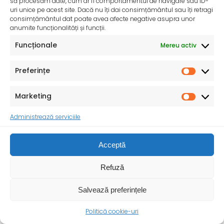
să procesăm date, cum ar fi comportamentul de navigare sau ID-
uri unice pe acest site. Dacă nu îți dai consimțământul sau îți retragi
consimțământul dat poate avea afecte negative asupra unor
anumite funcționalități și funcții.
Consumul de sare iodată – O măsură importantă
pentru sănătatea publică – 24 Mai 2025
Funcționale
Mereu activ
Ministerul Sănătății, în parteneriat cu Institutul Național
de Sănătate Publică, reamintește populației importanța
Preferințe
utilizării sării
Marketing
Administrează serviciile
Acceptă
Refuză
Salvează preferințele
Politică cookie-uri