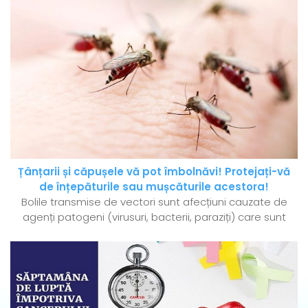
Țânțarii și căpușele vă pot îmbolnăvi! Protejați-vă
de înțepăturile sau mușcăturile acestora!
Bolile transmise de vectori sunt afecțiuni cauzate de
agenți patogeni (virusuri, bacterii, paraziți) care sunt