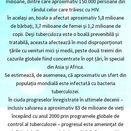
milioane, dintre care aproximativ 150.000 persoane din
rândul celor care trăiesc cu HIV.
În același an, boala a afectat aproximativ 5,8 milioane
de bărbați, 3,7 milioane de femei și 1,2 milioane de
copii. Deși tuberculoza este o boală prevenibilă și
tratabilă, aceasta afectează în mod disproporționat
țările cu venituri mici și medii, peste două treimi din
cazurile globale fiind concentrate în opt țări, în special
din Asia și Africa.
Se estimează, de asemenea, că aproximativ un sfert din
populația mondială este infectată cu bacteria
tuberculozei.
În ciuda progreselor înregistrate în ultimele decenii –
inclusiv salvarea a aproximativ 83 de milioane de vieți
începând cu anul 2000 prin programele globale de
control al tuberculozei – progresul este amenințat de