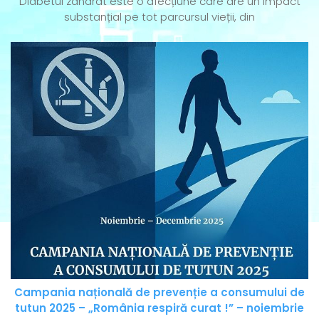
Diabetul zaharat este o afecțiune care are un impact
substanțial pe tot parcursul vieții, din
Campania națională de prevenție a consumului de
tutun 2025 – „România respiră curat !” – noiembrie