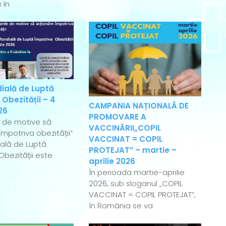
 în
ială de Luptă
 Obezității – 4
CAMPANIA NAȚIONALĂ DE
26
PROMOVARE A
e de motive să
VACCINĂRII„COPIL
mpotriva obezității”
VACCINAT = COPIL
ală de Luptă
PROTEJAT” – martie –
Obezității este
aprilie 2026
În perioada martie-aprilie
2026, sub sloganul „COPIL
VACCINAT = COPIL PROTEJAT”,
în România se va