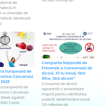
ani sunt invitați din
Național de
ublică, în
 cu Direcțiile de
ublică, derulează
a
Campania Națională de
Prevenție a Consumului de
a Europeană de
Alcool„ Fii tu însuți, fără
otriva Cancerului
filtre, fără alcool!”
 2026
Consumul de alcool
a Europeană de
reprezintă o amenințare
triva Cancerului
majoră pentru sănătatea
 Week Against
publică, determinând anual
EWAC) este
2.6 milioane de