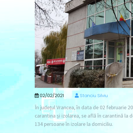
02/02/2021
Stanciu Silviu
În județul Vrancea, în data de
02 februarie 2
carantina și izolarea, se află în
carantină la 
134 persoane în izolare la domiciliu
.