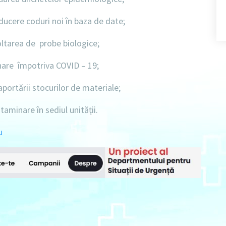
ucere coduri noi în baza de date;
tarea de probe biologice;
nare împotriva COVID – 19;
portării stocurilor de materiale;
aminare în sediul unității.
u