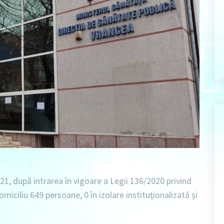
021
, după intrarea în vigoare a Legii 136/2020 privind
domiciliu 649 persoane
, 0
în izolare instituționalizată
și