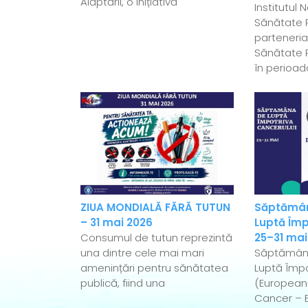
Alăptării, o inițiativă
Institutul 
Sănătate P
parteneriat
Sănătate P
în perioad
ZIUA MONDIALĂ FĂRĂ TUTUN
Săptămân
– 31 mai 2026
Luptă Împ
Consumul de tutun reprezintă
25–31 mai
una dintre cele mai mari
Săptămân
amenințări pentru sănătatea
Luptă Împo
publică, fiind una
(European
Cancer – 