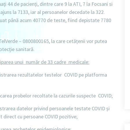
nați
44 de pacienți,
dintre care
9
la
ATI, 7 la Focsani si
ajuns la 7133
, iar al
persoanelor decedate la 322
.
ctuat până acum
40770 de teste
, fiind depistate
7780
TelVerde – 0800800165
, la care cetățenii vor putea
otecție sanitară.
ciparea unui număr de 33 cadre medicale:
strarea rezultatelor testelor COVID pe platforma
carea probelor recoltate la cazurile suspecte COVID;
strarea datelor privind persoanele testate COVID și
ct direct cu persoane COVID pozitive;
uarea anchetelor epidemiologice;