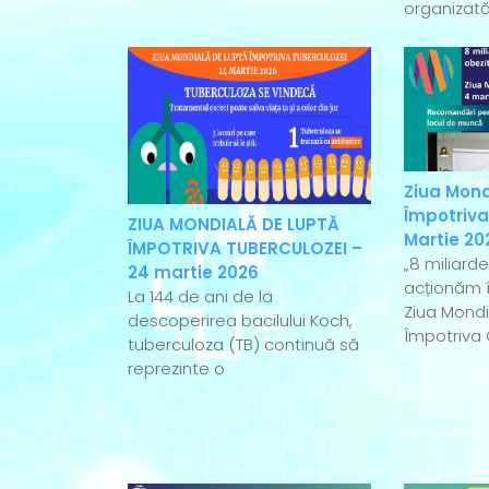
organizată
Ziua Mond
Împotriva
ZIUA MONDIALĂ DE LUPTĂ
Martie 20
ÎMPOTRIVA TUBERCULOZEI –
„8 miliard
24 martie 2026
acționăm î
La 144 de ani de la
Ziua Mondi
descoperirea bacilului Koch,
Împotriva 
tuberculoza (TB) continuă să
reprezinte o