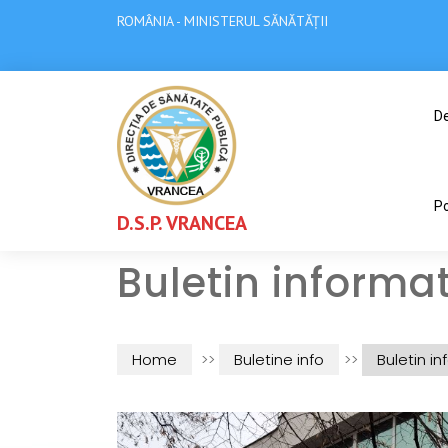
ROMÂNIA - MINISTERUL SĂNĂTĂȚII
De
Po
D.S.P. VRANCEA
Buletin informat
Home
>>
Buletine info
>>
Buletin in