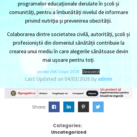
programelor educaționale derulate în școli și
comunități, pentru a îmbunătăți nivelul de informare
privind nutriția și prevenirea obezității.
Colaborarea dintre societatea civilă, autorități, școli și
profesioniștii din domeniul sănătății contribuie la
crearea unui mediu în care alegerile sănătoase devin
mai ușoare pentru toți.
poster ZMO Copii 2026
Descarcă
Last Updated on 04/03/2026 by
admin
Share:
Categories:
Uncategorized