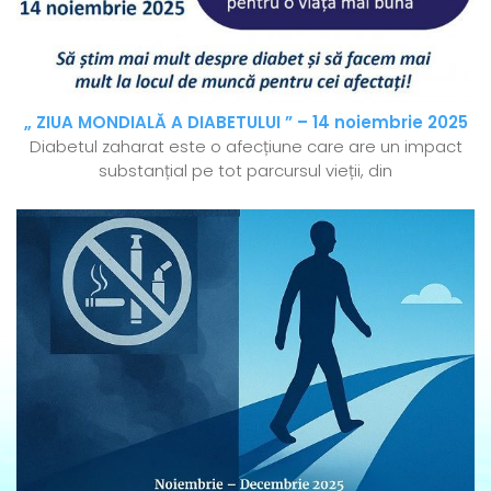
„ ZIUA MONDIALĂ A DIABETULUI ” – 14 noiembrie 2025
Diabetul zaharat este o afecțiune care are un impact
substanțial pe tot parcursul vieții, din