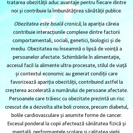
tratarea obezității aduc avantaje pentru fiecare dintre
noi și contribuie la îmbunătățirea sănătății publice.
Obezitatea este boală cronică
, la apariția căreia
contribuie interacțiunile complexe dintre factorii
comportamentali, sociali, genetici, biologici și de
mediu. Obezitatea nu înseamnă o lipsă de voință a
persoanelor afectate. Schimbările în alimentație,
accesul facil la alimente ultra-procesate, stilul de viață
și contextul economic au generat condiții care
favorizează apariția obezității, contribuind astfel la
creșterea accelerată a numărului de persoane afectate.
Persoanele care trăiesc cu obezitate prezintă un risc
crescut de a dezvolta alte boli cronice, precum diabetul,
bolile cardiovasculare și anumite forme de cancer.
Excesul ponderal la copii afectează sănătatea fizică și
mentală, performanțele școlare și calitatea vieții,