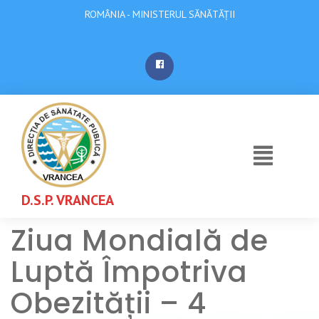
ROMÂNIA - MINISTERUL SĂNĂTĂȚII
D.S.P. VRANCEA
Ziua Mondială de
Luptă Împotriva
Obezității – 4