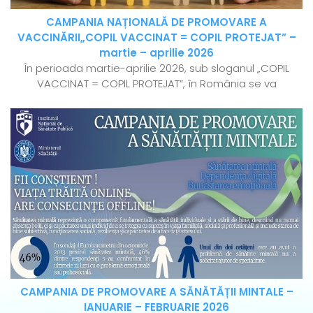
CAMPANIA NAȚIONALĂ DE PROMOVARE A
VACCINĂRII„COPIL VACCINAT = COPIL PROTEJAT” –
martie – aprilie 2026
În perioada martie-aprilie 2026, sub sloganul „COPIL
VACCINAT = COPIL PROTEJAT”, în România se va
CAMPANIA DE PROMOVARE A SĂNĂTĂȚII MINTALE –
IANUARIE – FEBRUARIE 2026