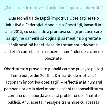
„8 miliarde de motive să acționăm împotriva obezității”
Ziua Mondială de Luptă Împotriva Obezității este o
inițiativă a Federației Mondiale a Obezității, lansată în
anul 2015, cu scopul de a promova soluții practice care
să sprijine oamenii să obțină și să mențină o greutate
sănătoasă, să beneficieze de tratament adecvat și
astfel să contribuie la reducerea numărului de cazuri de
obezitate.
Obezitatea: o provocare globală care ne privește pe toți
Tema ediției din 2026 – „8 miliarde de motive să
acționăm împotriva obezității” – reflectă atât numărul
persoanelor de la nivel mondial, cât și responsabilitatea
comună de a aborda această problemă de sănătate
publică. Anul acesta, mesajele transmise cu această