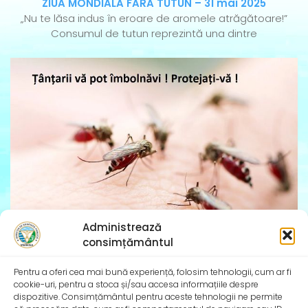
ZIUA MONDIALĂ FĂRĂ TUTUN – 31 mai 2025
„Nu te lăsa indus în eroare de aromele atrăgătoare!”
Consumul de tutun reprezintă una dintre
Administrează
consimțământul
Țânțarii și căpușele vă pot îmbolnăvi! Protejați-vă
Pentru a oferi cea mai bună experiență, folosim tehnologii, cum ar fi
de înțepăturile sau mușcăturile acestora!
cookie-uri, pentru a stoca și/sau accesa informațiile despre
Bolile transmise de vectori sunt afecțiuni cauzate de
dispozitive. Consimțământul pentru aceste tehnologii ne permite
agenți patogeni (virusuri, bacterii, paraziți) care sunt