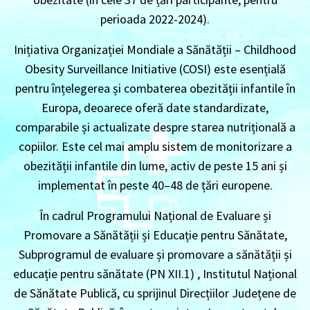
perioada 2022-2024).
Inițiativa Organizației Mondiale a Sănătății – Childhood
Obesity Surveillance Initiative (COSI) este esențială
pentru înțelegerea și combaterea obezității infantile în
Europa, deoarece oferă date standardizate,
comparabile și actualizate despre starea nutrițională a
copiilor. Este cel mai amplu sistem de monitorizare a
obezității infantile din lume, activ de peste 15 ani și
implementat în peste 40–48 de țări europene.
În cadrul Programului Național de Evaluare și
Promovare a Sănătății și Educație pentru Sănătate,
Subprogramul de evaluare și promovare a sănătății și
educație pentru sănătate (PN XII.1) , Institutul Național
de Sănătate Publică, cu sprijinul Direcțiilor Județene de