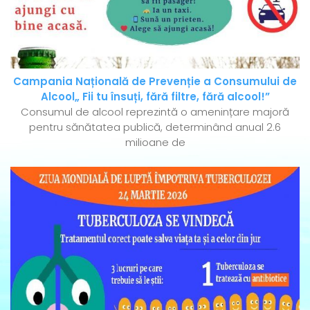
Campania Națională de Prevenție a Consumului de
Alcool„ Fii tu însuți, fără filtre, fără alcool!”
Consumul de alcool reprezintă o amenințare majoră
pentru sănătatea publică, determinând anual 2.6
milioane de