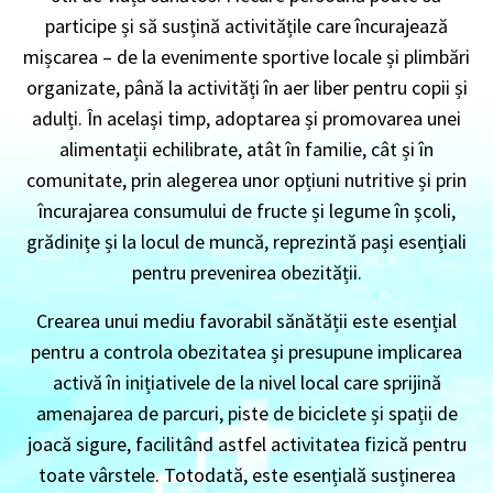
participe și să susțină activitățile care încurajează
mișcarea – de la evenimente sportive locale și plimbări
organizate, până la activități în aer liber pentru copii și
adulți. În același timp, adoptarea și promovarea unei
alimentații echilibrate, atât în familie, cât și în
comunitate, prin alegerea unor opțiuni nutritive și prin
încurajarea consumului de fructe și legume în școli,
grădinițe și la locul de muncă, reprezintă pași esențiali
pentru prevenirea obezității.
Crearea unui mediu favorabil sănătății este esențial
pentru a controla obezitatea și presupune implicarea
activă în inițiativele de la nivel local care sprijină
amenajarea de parcuri, piste de biciclete și spații de
joacă sigure, facilitând astfel activitatea fizică pentru
toate vârstele. Totodată, este esențială susținerea