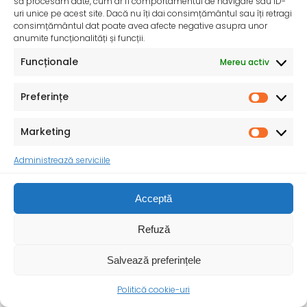
să procesăm date, cum ar fi comportamentul de navigare sau ID-
uri unice pe acest site. Dacă nu îți dai consimțământul sau îți retragi
consimțământul dat poate avea afecte negative asupra unor
anumite funcționalități și funcții.
Funcționale
Mereu activ
Preferințe
Marketing
Administrează serviciile
Acceptă
Săptămâna Europeană împotriva cancerului – 25-31
Refuză
mai 2025
Săptămâna Europeană împotriva cancerului (European
Salvează preferințele
Week Against Cancer EWAC) are loc între 25 și 31
Politică cookie-uri