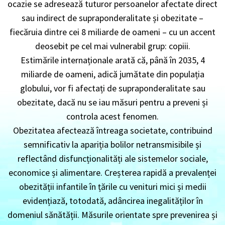
ocazie se adresează tuturor persoanelor afectate direct
sau indirect de supraponderalitate și obezitate –
fiecăruia dintre cei 8 miliarde de oameni – cu un accent
deosebit pe cel mai vulnerabil grup: copiii.
Estimările internaționale arată că, până în 2035, 4
miliarde de oameni, adică jumătate din populația
globului, vor fi afectați de supraponderalitate sau
obezitate, dacă nu se iau măsuri pentru a preveni și
controla acest fenomen.
Obezitatea afectează întreaga societate, contribuind
semnificativ la apariția bolilor netransmisibile și
reflectând disfuncționalități ale sistemelor sociale,
economice și alimentare. Creșterea rapidă a prevalenței
obezității infantile în țările cu venituri mici și medii
evidențiază, totodată, adâncirea inegalităților în
domeniul sănătății. Măsurile orientate spre prevenirea și