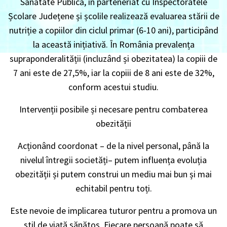
Sănătate Publică, în parteneriat cu Inspectoratele
Școlare Județene și școlile realizează evaluarea stării de
nutriție a copiilor din ciclul primar (6-10 ani), participând
la această inițiativă. În România prevalența
supraponderalității (incluzând și obezitatea) la copiii de
7 ani este de 27,5%, iar la copiii de 8 ani este de 32%,
conform acestui studiu.
Intervenții posibile și necesare pentru combaterea
obezității
Acționând coordonat – de la nivel personal, până la
nivelul întregii societăți– putem influența evoluția
obezității și putem construi un mediu mai bun și mai
echitabil pentru toți.
Este nevoie de implicarea tuturor pentru a promova un
stil de viață sănătos. Fiecare persoană poate să