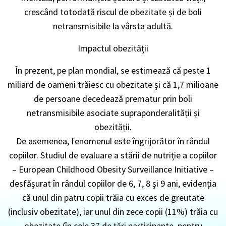
crescând totodată riscul de obezitate și de boli
netransmisibile la vârsta adultă.
Impactul obezității
În prezent, pe plan mondial, se estimează că peste 1
miliard de oameni trăiesc cu obezitate și că 1,7 milioane
de persoane decedează prematur prin boli
netransmisibile asociate supraponderalității și
obezității.
De asemenea, fenomenul este îngrijorător în rândul
copiilor. Studiul de evaluare a stării de nutriție a copiilor
– European Childhood Obesity Surveillance Initiative –
desfășurat în rândul copiilor de 6, 7, 8 și 9 ani, evidenția
că unul din patru copii trăia cu exces de greutate
(inclusiv obezitate), iar unul din zece copii (11%) trăia cu
obezitate (în cele 37 de țări participante, pentru