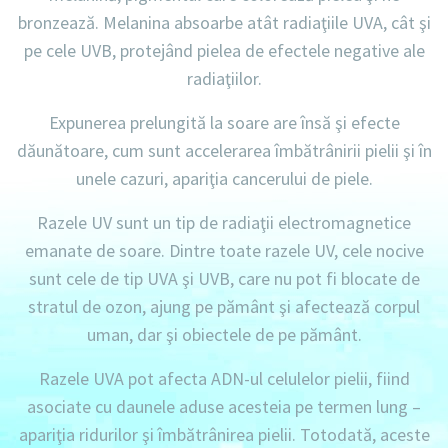
bronzează. Melanina absoarbe atât radiaţiile UVA, cât şi
pe cele UVB, protejând pielea de efectele negative ale
radiaţiilor.
Expunerea prelungită la soare are însă şi efecte
dăunătoare, cum sunt accelerarea îmbătrânirii pielii şi în
unele cazuri, apariţia cancerului de piele.
Razele UV sunt un tip de radiaţii electromagnetice
emanate de soare. Dintre toate razele UV, cele nocive
sunt cele de tip UVA şi UVB, care nu pot fi blocate de
stratul de ozon, ajung pe pământ şi afectează corpul
uman, dar şi obiectele de pe pământ.
Razele UVA pot afecta ADN-ul celulelor pielii, fiind
asociate cu daunele aduse acesteia pe termen lung –
apariţia ridurilor şi îmbătrânirea pielii. Totodată, aceste