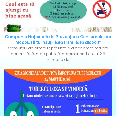
Campania Națională de Prevenție a Consumului de
Alcool„ Fii tu însuți, fără filtre, fără alcool!”
Consumul de alcool reprezintă o amenințare majoră
pentru sănătatea publică, determinând anual 2.6
milioane de