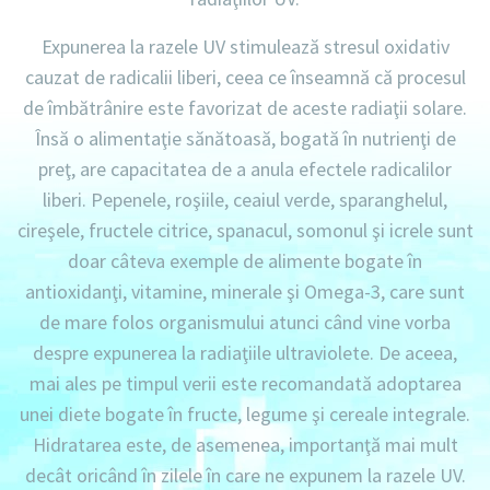
Expunerea la razele UV stimulează stresul oxidativ
cauzat de radicalii liberi, ceea ce înseamnă că procesul
de îmbătrânire este favorizat de aceste radiaţii solare.
Însă o alimentaţie sănătoasă, bogată în nutrienţi de
preţ, are capacitatea de a anula efectele radicalilor
liberi. Pepenele, roşiile, ceaiul verde, sparanghelul,
cireşele, fructele citrice, spanacul, somonul şi icrele sunt
doar câteva exemple de alimente bogate în
antioxidanţi, vitamine, minerale şi Omega-3, care sunt
de mare folos organismului atunci când vine vorba
despre expunerea la radiaţiile ultraviolete. De aceea,
mai ales pe timpul verii este recomandată adoptarea
unei diete bogate în fructe, legume şi cereale integrale.
Hidratarea este, de asemenea, importanţă mai mult
decât oricând în zilele în care ne expunem la razele UV.