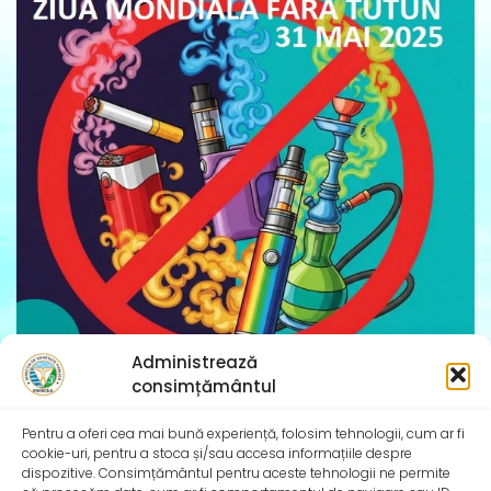
Administrează
consimțământul
ZIUA MONDIALĂ FĂRĂ TUTUN – 31 mai 2025
„Nu te lăsa indus în eroare de aromele atrăgătoare!”
Pentru a oferi cea mai bună experiență, folosim tehnologii, cum ar fi
Consumul de tutun reprezintă una dintre
cookie-uri, pentru a stoca și/sau accesa informațiile despre
dispozitive. Consimțământul pentru aceste tehnologii ne permite