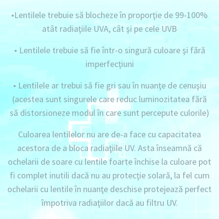
•Lentilele trebuie să blocheze în proporţie de 99-100%
atât radiaţiile UVA, cât şi pe cele UVB
• Lentilele trebuie să fie într-o singură culoare şi fără
imperfecţiuni
• Lentilele ar trebui să fie gri sau în nuanţe de cenuşiu
(acestea sunt singurele care reduc luminozitatea fără
să distorsioneze modul în care sunt percepute culorile)
Culoarea lentilelor nu are de-a face cu capacitatea
acestora de a bloca radiaţiile UV. Asta înseamnă că
ochelarii de soare cu lentile foarte închise la culoare pot
fi complet inutili dacă nu au protecţie solară, la fel cum
ochelarii cu lentile în nuanţe deschise protejează perfect
împotriva radiaţiilor dacă au filtru UV.