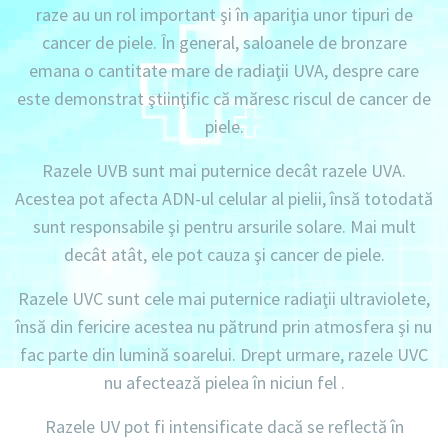
raze au un rol important şi în apariţia unor tipuri de
cancer de piele. În general, saloanele de bronzare
emana o cantitate mare de radiaţii UVA, despre care
este demonstrat ştiinţific că măresc riscul de cancer de
piele.
Razele UVB sunt mai puternice decât razele UVA.
Acestea pot afecta ADN-ul celular al pielii, însă totodată
sunt responsabile şi pentru arsurile solare. Mai mult
decât atât, ele pot cauza şi cancer de piele.
Razele UVC sunt cele mai puternice radiaţii ultraviolete,
însă din fericire acestea nu pătrund prin atmosfera şi nu
fac parte din lumină soarelui. Drept urmare, razele UVC
nu afectează pielea în niciun fel .
Razele UV pot fi intensificate dacă se reflectă în