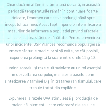
Chiar dacă ne aflăm în ultima lună de vară, în această
perioadă temperaturile rămân în continuare foarte
ridicate, fenomen care se va prelungi până spre
începutul toamnei. Acest fapt impune o intensificare a
măsurilor de informare a populației privind efectele
caniculei asupra stării de sănătate. Pentru prevenirea
unor incidente, DSP Vrancea recomandă populaţiei să
urmeze sfaturile medicilor şi să evite, pe cât posibil,
expunerea prelungită la soare între orele 11 şi 18.
Lumina soarelui şi razele ultraviolete au un rol esenţial
în dezvoltarea corpului, mai ales a oaselor, prin
sintetizarea vitaminei D şi în tratarea rahitismului, care
trebuie tratat din copilărie.
Expunerea la razele UVA stimulează şi producţia de
melanină, pigmentul care colorează pielea şi ne