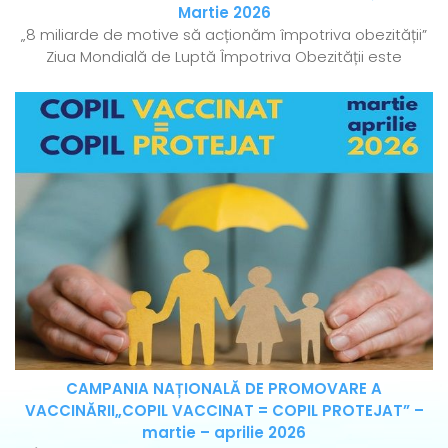
Martie 2026
„8 miliarde de motive să acționăm împotriva obezității”
Ziua Mondială de Luptă Împotriva Obezității este
CAMPANIA NAȚIONALĂ DE PROMOVARE A
VACCINĂRII„COPIL VACCINAT = COPIL PROTEJAT” –
martie – aprilie 2026