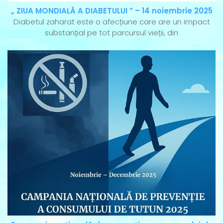
„ ZIUA MONDIALĂ A DIABETULUI ” – 14 noiembrie 2025
Diabetul zaharat este o afecțiune care are un impact
substanțial pe tot parcursul vieții, din