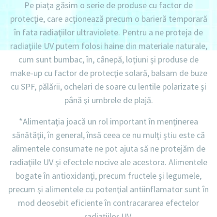
Pe piaţa găsim o serie de produse cu factor de
protecţie, care acţionează precum o barieră temporară
în fata radiaţiilor ultraviolete. Pentru a ne proteja de
radiaţiile UV putem folosi haine din materiale naturale,
cum sunt bumbac, în, cânepă, loţiuni şi produse de
make-up cu factor de protecţie solară, balsam de buze
cu SPF, pălării, ochelari de soare cu lentile polarizate şi
până şi umbrele de plajă.
*Alimentaţia joacă un rol important în menţinerea
sănătăţii, în general, însă ceea ce nu mulţi ştiu este că
alimentele consumate ne pot ajuta să ne protejăm de
radiaţiile UV şi efectele nocive ale acestora. Alimentele
bogate în antioxidanţi, precum fructele şi legumele,
precum şi alimentele cu potenţial antiinflamator sunt în
mod deosebit eficiente în contracararea efectelor
radiaţiilor UV.