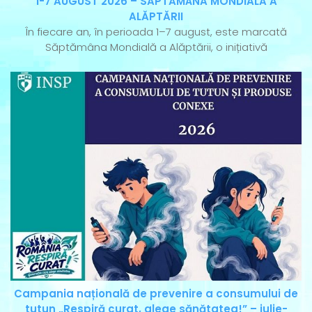
1-7 AUGUST 2026 – SĂPTĂMÂNA MONDIALĂ A
ALĂPTĂRII
În fiecare an, în perioada 1–7 august, este marcată
Săptămâna Mondială a Alăptării, o inițiativă
Campania națională de prevenire a consumului de
tutun „Respiră curat, alege sănătatea!” – iulie-