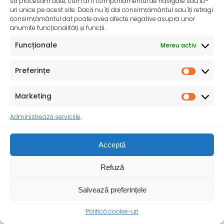
să procesăm date, cum ar fi comportamentul de navigare sau ID-
uri unice pe acest site. Dacă nu îți dai consimțământul sau îți retragi
consimțământul dat poate avea afecte negative asupra unor
anumite funcționalități și funcții.
Funcționale
Mereu activ
Preferințe
Marketing
Administrează serviciile
Țânțarii și căpușele vă pot îmbolnăvi! Protejați-vă
Acceptă
de înțepăturile sau mușcăturile acestora!
Bolile transmise de vectori sunt afecțiuni cauzate de
Refuză
agenți patogeni (virusuri, bacterii, paraziți) care sunt
Salvează preferințele
Politică cookie-uri