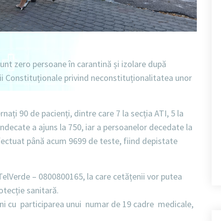
sunt zero persoane în carantină și izolare după
ții Constituționale privind neconstituționalitatea unor
rnați 90 de pacienți, dintre care 7 la secția ATI, 5 la
indecate a ajuns la 750, iar a persoanelor decedate la
fectuat până acum 9699 de teste, fiind depistate
 TelVerde – 0800800165, la care cetățenii vor putea
otecție sanitară.
i cu participarea unui numar de 19 cadre medicale,