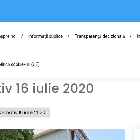
spre noi
Informații publice
Transparență decizională
I
litică cookie-uri (UE)
iv 16 iulie 2020
formativ 16 iulie 2020