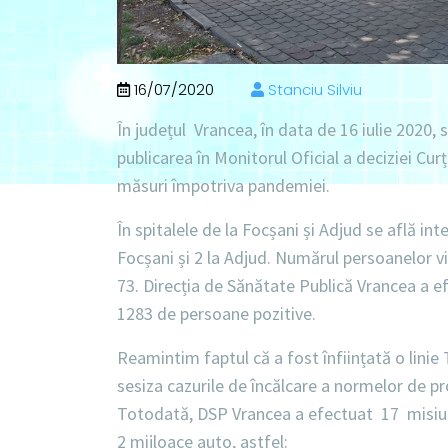
16/07/2020
Stanciu Silviu
În județul Vrancea, în data de 16 iulie 2020, 
publicarea în Monitorul Oficial a deciziei Cur
măsuri împotriva pandemiei.
În spitalele de la Focșani și Adjud se află inte
Focșani și 2 la Adjud. Numărul persoanelor v
73. Direcția de Sănătate Publică Vrancea a e
1283 de persoane pozitive.
Reamintim faptul că a fost înființată o linie
sesiza cazurile de încălcare a normelor de pr
Totodată,
DSP Vrancea a efectuat 17 misiun
2 mijloace auto, astfel: