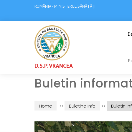
ROMÂNIA - MINISTERUL SĂNĂTĂȚII
De
Po
D.S.P. VRANCEA
Buletin informat
Home
>>
Buletine info
>>
Buletin in