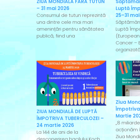
ZIUA MONDIALĂ FĂRĂ TUTUN
Săptămân
– 31 mai 2026
Luptă Împ
Consumul de tutun reprezintă
25–31 mai
una dintre cele mai mari
Săptămân
amenințări pentru sănătatea
Luptă Împo
publică, fiind una
(European
Cancer – 
organizată
Ziua Mond
Împotriva
ZIUA MONDIALĂ DE LUPTĂ
Martie 20
ÎMPOTRIVA TUBERCULOZEI –
„8 miliard
24 martie 2026
acționăm î
La 144 de ani de la
Ziua Mondi
descoperirea bacilului Koch,