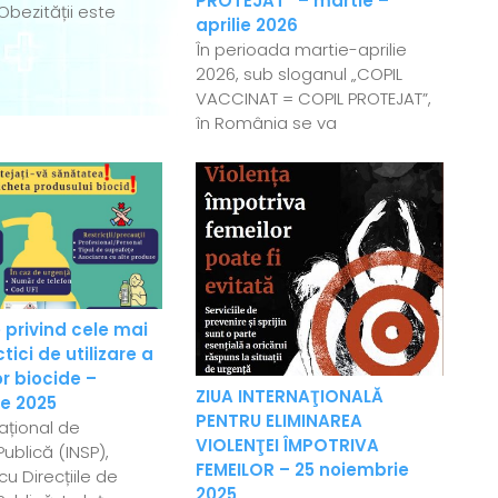
PROTEJAT” – martie –
Obezității este
aprilie 2026
În perioada martie-aprilie
2026, sub sloganul „COPIL
VACCINAT = COPIL PROTEJAT”,
în România se va
 privind cele mai
ici de utilizare a
r biocide –
ZIUA INTERNAŢIONALĂ
e 2025
PENTRU ELIMINAREA
Național de
VIOLENŢEI ÎMPOTRIVA
ublică (INSP),
FEMEILOR – 25 noiembrie
u Direcțiile de
2025