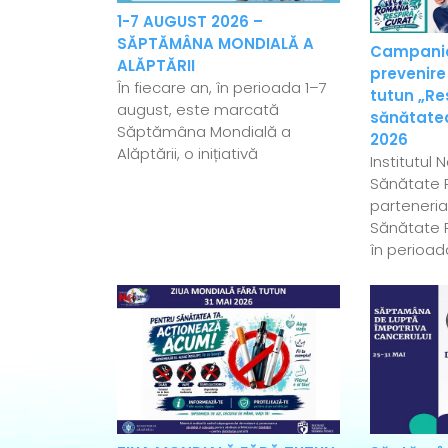
1-7 AUGUST 2026 –
SĂPTĂMÂNA MONDIALĂ A
Campania
ALĂPTĂRII
prevenire
În fiecare an, în perioada 1–7
tutun „Re
august, este marcată
sănătatea
Săptămâna Mondială a
2026
Alăptării, o inițiativă
Institutul 
Sănătate P
parteneriat
Sănătate P
în perioad