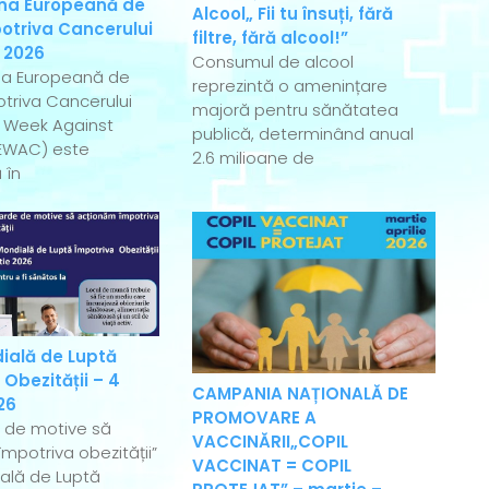
a Europeană de
Alcool„ Fii tu însuți, fără
otriva Cancerului
filtre, fără alcool!”
 2026
Consumul de alcool
a Europeană de
reprezintă o amenințare
triva Cancerului
majoră pentru sănătatea
 Week Against
publică, determinând anual
EWAC) este
2.6 milioane de
 în
ială de Luptă
 Obezității – 4
CAMPANIA NAȚIONALĂ DE
26
PROMOVARE A
e de motive să
VACCINĂRII„COPIL
mpotriva obezității”
VACCINAT = COPIL
ală de Luptă