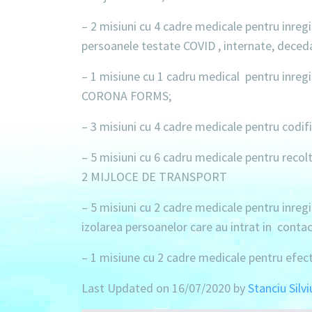
–
2 misiuni
cu
4 cadre medicale
pentru inregi
persoanele testate COVID , internate, deced
–
1 misiune
cu
1 cadru medical
pentru inregi
CORONA FORMS;
–
3 misiuni
cu
4 cadre medicale
pentru codifi
–
5 misiuni
cu
6 cadru medicale
pentru recolt
2 MIJLOCE DE TRANSPORT
–
5 misiuni
cu
2 cadre medicale
pentru inregi
izolarea persoanelor care au intrat in conta
–
1 misiune
cu
2 cadre medicale
pentru efect
Last Updated on 16/07/2020 by
Stanciu Silvi