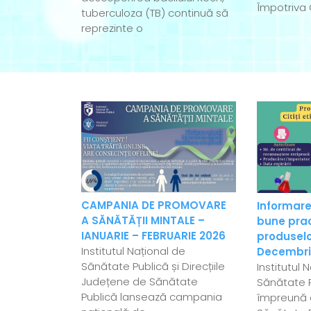
Împotriva 
tuberculoza (TB) continuă să
reprezinte o
CAMPANIA DE PROMOVARE
Informare
A SĂNĂTĂȚII MINTALE –
bune pract
IANUARIE – FEBRUARIE 2026
produselo
Institutul Național de
Decembri
Sănătate Publică și Direcțiile
Institutul 
Județene de Sănătate
Sănătate P
Publică lansează campania
împreună c