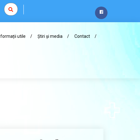
nformații utile
Știri și media
Contact