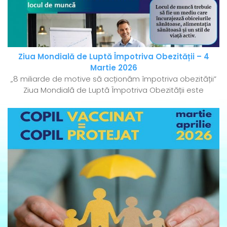
Ziua Mondială de Luptă Împotriva Obezității – 4
Martie 2026
„8 miliarde de motive să acționăm împotriva obezității”
Ziua Mondială de Luptă Împotriva Obezității este