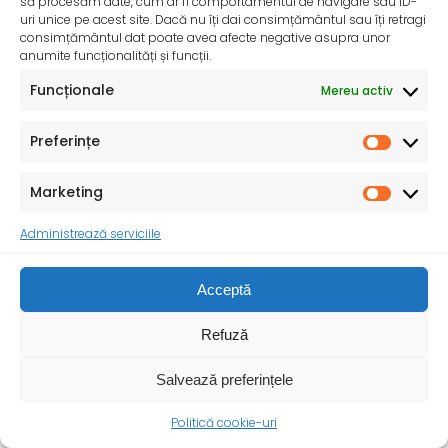
să procesăm date, cum ar fi comportamentul de navigare sau ID-
uri unice pe acest site. Dacă nu îți dai consimțământul sau îți retragi
consimțământul dat poate avea afecte negative asupra unor
anumite funcționalități și funcții.
Funcționale
Mereu activ
Preferințe
Marketing
Consumul de sare iodată – O măsură importantă
Administrează serviciile
pentru sănătatea publică – 24 Mai 2025
Ministerul Sănătății, în parteneriat cu Institutul Național
Acceptă
de Sănătate Publică, reamintește populației importanța
utilizării sării
Refuză
Salvează preferințele
Politică cookie-uri