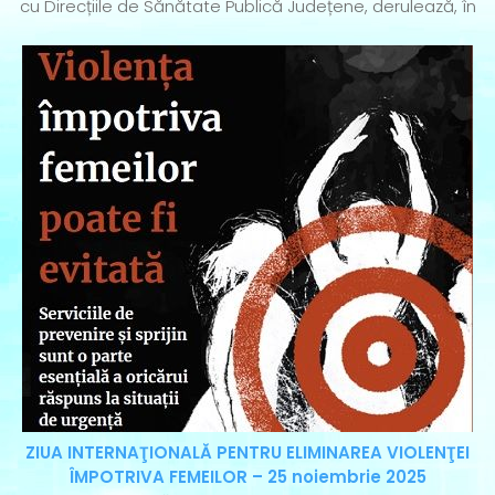
cu Direcțiile de Sănătate Publică Județene, derulează, în
ZIUA INTERNAŢIONALĂ PENTRU ELIMINAREA VIOLENŢEI
ÎMPOTRIVA FEMEILOR – 25 noiembrie 2025