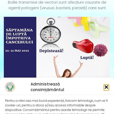
Bolile transmise de vectori sunt afecțiuni cauzate de
agenți patogeni (virusuri, bacterii, paraziți) care sunt
Administrează
consimțământul
Săptămâna Europeană împotriva cancerului – 25-31
mai 2025
Pentru a oferi cea mai bună experiență, folosim tehnologii, cum ar fi
Săptămâna Europeană împotriva cancerului (European
cookie-uri, pentru a stoca și/sau accesa informațiile despre
Week Against Cancer EWAC) are loc între 25 și 31
dispozitive. Consimțământul pentru aceste tehnologii ne permite