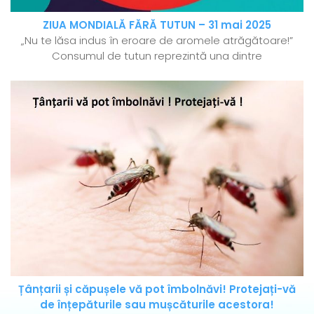
ZIUA MONDIALĂ FĂRĂ TUTUN – 31 mai 2025
„Nu te lăsa indus în eroare de aromele atrăgătoare!”
Consumul de tutun reprezintă una dintre
Țânțarii și căpușele vă pot îmbolnăvi! Protejați-vă
de înțepăturile sau mușcăturile acestora!