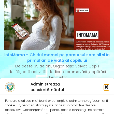
InfoMama – Ghidul mamei pe parcursul sarcinii și în
primul an de viață al copilului
De peste 35 de ani, Organizația Salvați Copiii
desfășoară activități dedicate promovării și apărării
drepturilor
Administrează
consimțământul
Pentru a oferi cea mai bună experiență, folosim tehnologii, cum ar fi
cookie-uri, pentru a stoca și/sau accesa informațiile despre
dispozitive. Consimțământul pentru aceste tehnologii ne permite