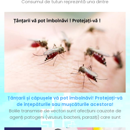
Consumul de tutun reprezintă una dintre
Țânțarii și căpușele vă pot îmbolnăvi! Protejați-vă
de înțepăturile sau mușcăturile acestora!
Bolile transmise de vectori sunt afecțiuni cauzate de
agenți patogeni (virusuri, bacterii, paraziți) care sunt