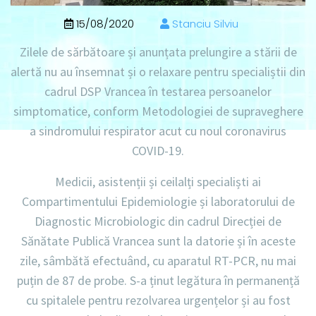
15/08/2020
Stanciu Silviu
Zilele de sărbătoare și anunțata prelungire a stării de
alertă nu au însemnat și o relaxare pentru specialiștii din
cadrul DSP Vrancea în testarea persoanelor
simptomatice, conform Metodologiei de supraveghere
a sindromului respirator acut cu noul coronavirus
COVID-19.
Medicii, asistenții și ceilalți specialiști ai
Compartimentului Epidemiologie și laboratorului de
Diagnostic Microbiologic din cadrul Direcției de
Sănătate Publică Vrancea sunt la datorie și în aceste
zile, sâmbătă efectuând, cu aparatul RT-PCR, nu mai
puțin de 87 de probe. S-a ținut legătura în permanență
cu spitalele pentru rezolvarea urgențelor și au fost