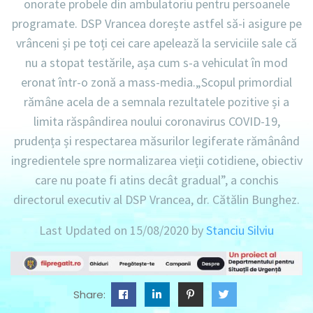
onorate probele din ambulatoriu pentru persoanele
programate. DSP Vrancea dorește astfel să-i asigure pe
vrânceni și pe toți cei care apelează la serviciile sale că
nu a stopat testările, așa cum s-a vehiculat în mod
eronat într-o zonă a mass-media.
„Scopul primordial
rămâne acela de a semnala rezultatele pozitive și a
limita răspândirea noului coronavirus COVID-19,
prudența și respectarea măsurilor legiferate rămânând
ingredientele spre normalizarea vieții cotidiene, obiectiv
care nu poate fi atins decât gradual”,
a conchis
directorul executiv al DSP Vrancea, dr. Cătălin Bunghez.
Last Updated on 15/08/2020 by
Stanciu Silviu
Share: