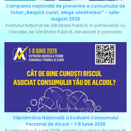
Campania națională de prevenire a consumului de
tutun „Respiră curat, alege sănătatea!” – iulie-
august 2026
Institutul Național de Sănătate Publică, în parteneriat cu
Direcțiile de Sănătate Publică, derulează în perioada
Săptămâna Națională a Evaluării Consumului
Personal de Alcool – 1-8 iunie 2026
În perioada 1-8 iunie 2026, românii cu vârsta de peste 18