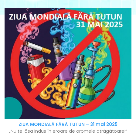
ZIUA MONDIALĂ FĂRĂ TUTUN – 31 mai 2025
„Nu te lăsa indus în eroare de aromele atrăgătoare!”