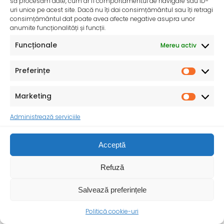
să procesăm date, cum ar fi comportamentul de navigare sau ID-
uri unice pe acest site. Dacă nu îți dai consimțământul sau îți retragi
consimțământul dat poate avea afecte negative asupra unor
anumite funcționalități și funcții.
Funcționale
Mereu activ
Preferințe
Marketing
Administrează serviciile
Ziua Mondială a Sănătății – 7 aprilie 2025
Sănătatea mamei și copilului – o prioritate pentru un
Acceptă
viitor durabil ! Cu ocazia Zilei
Refuză
Salvează preferințele
Politică cookie-uri