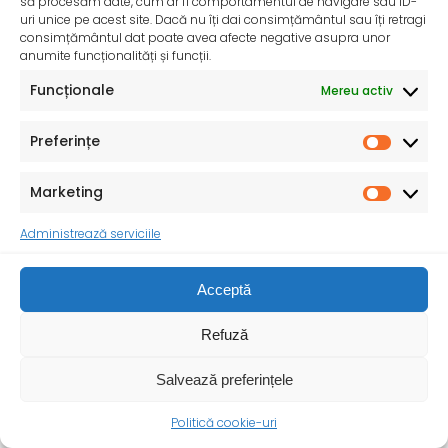
să procesăm date, cum ar fi comportamentul de navigare sau ID-
uri unice pe acest site. Dacă nu îți dai consimțământul sau îți retragi
consimțământul dat poate avea afecte negative asupra unor
anumite funcționalități și funcții.
Funcționale
Mereu activ
Preferințe
Marketing
Administrează serviciile
Acceptă
Refuză
Salvează preferințele
Ziua Mondială a Sănătății – 7 aprilie 2025
Sănătatea mamei și copilului – o prioritate pentru un
Politică cookie-uri
viitor durabil ! Cu ocazia Zilei