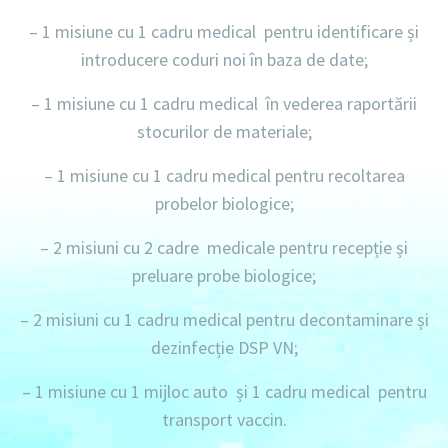
–
1 misiune
cu
1 cadru
medical pentru identificare și
introducere coduri noi în baza de date;
–
1 misiune
cu
1 cadru
medical în vederea raportării
stocurilor de materiale;
–
1 misiune
cu
1 cadru
medical pentru recoltarea
probelor biologice;
–
2 misiuni
cu
2 cadre
medicale pentru recepție și
preluare probe biologice;
–
2 misiuni
cu
1 cadru
medical pentru decontaminare și
dezinfecție DSP VN;
–
1 misiune
cu
1 mijloc
auto și
1 cadru
medical pentru
transport vaccin.