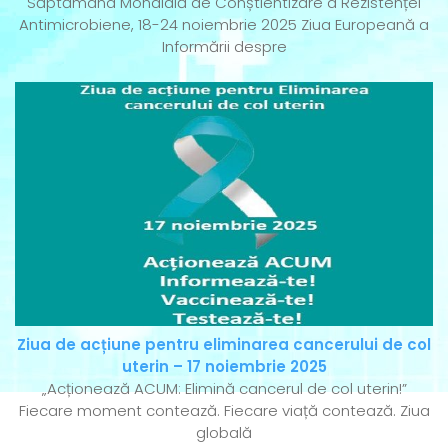
Săptămâna Mondială de Conștientizare a Rezistenței
Antimicrobiene, 18-24 noiembrie 2025 Ziua Europeană a
Informării despre
Ziua de acțiune pentru eliminarea cancerului de col
uterin – 17 noiembrie 2025
„Acționează ACUM: Elimină cancerul de col uterin!”
Fiecare moment contează. Fiecare viață contează. Ziua
globală