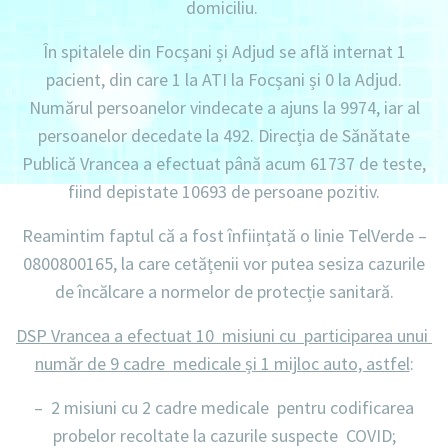
domiciliu
.
În spitalele din Focșani și Adjud se află internat
1
pacient, din care 1 la ATI la Focșani și 0 la Adjud.
Numărul persoanelor vindecate a ajuns la 9974,
iar al
persoanelor decedate la 492.
Direcția de Sănătate
Publică Vrancea a efectuat până acum
61737 de teste
,
fiind depistate
10693 de persoane pozitiv.
Reamintim faptul că a fost înființată o linie
TelVerde –
0800800165
, la care cetățenii vor putea sesiza cazurile
de încălcare a normelor de protecție sanitară.
DSP Vrancea a efectuat 10 misiuni cu participarea unui
număr de 9 cadre medicale și 1 mijloc auto, astfel
:
–
2 misiuni
cu
2 cadre
medicale pentru codificarea
probelor recoltate la cazurile suspecte COVID;