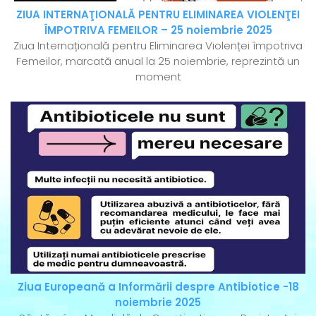
ZIUA INTERNAŢIONALĂ PENTRU ELIMINAREA VIOLENŢEI
ÎMPOTRIVA FEMEILOR – 25 noiembrie 2025
Ziua Internațională pentru Eliminarea Violenței împotriva
Femeilor, marcată anual la 25 noiembrie, reprezintă un
moment
Ziua Europeană a Informării despre Antibiotice -18
noiembrie 2025