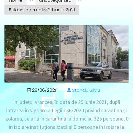
Home
>>
Uncategorized
>>
Buletin informativ 29 iunie 2021
29/06/2021
Stanciu Silviu
În județul Vrancea, în data de
29 iunie 2021
, după
intrarea în vigoare a Legii 136/2020 privind carantina și
izolarea, se află în
carantină la domiciliu 325 persoane
, 0
în izolare instituționalizată
și
0 persoane în izolare la