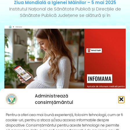
Ziua Mondială a Igienei Mâinilor – 5 mai 2025
Institutul Național de Sănătate Publică și Direcțiile de
Sănătate Publică Județene se alătură și în
Administrează
InfoMama – Ghidul mamei pe parcursul sarcinii și în
consimțământul
primul an de viață al copilului
De peste 35 de ani, Organizația Salvați Copiii
Pentru a oferi cea mai bună experiență, folosim tehnologii, cum ar fi
desfășoară activități dedicate promovării și apărării
cookie-uri, pentru a stoca și/sau accesa informațiile despre
dispozitive. Consimțământul pentru aceste tehnologii ne permite
drepturilor