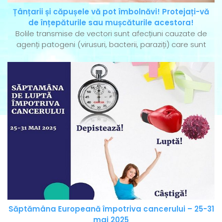
Țânțarii și căpușele vă pot îmbolnăvi! Protejați-vă
de înțepăturile sau mușcăturile acestora!
Bolile transmise de vectori sunt afecțiuni cauzate de
agenți patogeni (virusuri, bacterii, paraziți) care sunt
Săptămâna Europeană împotriva cancerului – 25-31
mai 2025