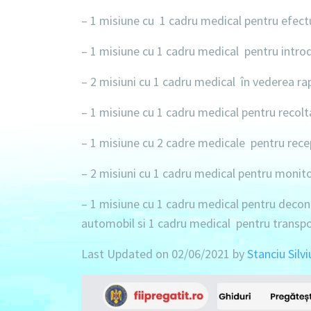
–
1 misiune
cu
1 cadru medical
pentru efect
–
1 misiune
cu
1 cadru medical
pentru introd
–
2 misiuni
cu
1 cadru medical
în vederea rap
–
1 misiune
cu
1 cadru medical
pentru recolt
–
1 misiune
cu
2 cadre medicale
pentru recep
–
2 misiuni
cu
1 cadru medical
pentru monitor
–
1 misiune
cu
1 cadru medical
pentru decont
automobil
si
1 cadru medical
pentru transpo
Last Updated on 02/06/2021 by
Stanciu Silvi