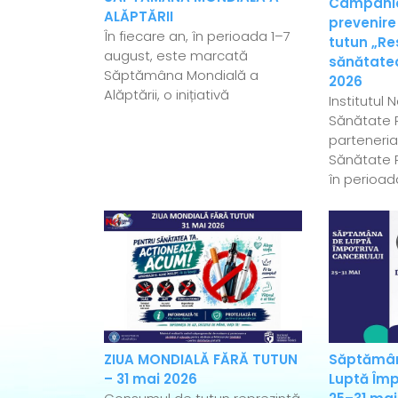
Campania
ALĂPTĂRII
prevenire
În fiecare an, în perioada 1–7
tutun „Re
august, este marcată
sănătatea
Săptămâna Mondială a
2026
Alăptării, o inițiativă
Institutul 
Sănătate P
parteneriat
Sănătate P
în perioad
ZIUA MONDIALĂ FĂRĂ TUTUN
Săptămân
– 31 mai 2026
Luptă Împ