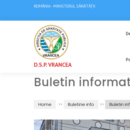
ROMÂNIA - MINISTERUL SĂNĂTĂȚII
De
Po
D.S.P. VRANCEA
Buletin informat
Home
>>
Buletine info
>>
Buletin in