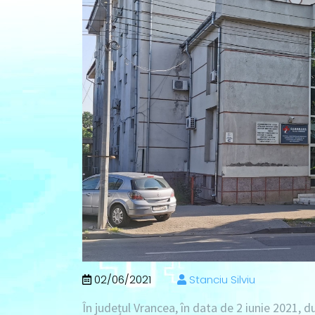
02/06/2021
Stanciu Silviu
În județul Vrancea, în data de
2 iunie 2021
, d