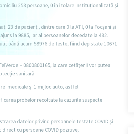
domiciliu 258 persoane
, 0
în izolare instituționalizată
și
nați
23 de pacienți, dintre care 0 la ATI, 0 la Focșani și
ajuns la 9885,
iar al
persoanelor decedate la 482.
ctuat până acum
58976 de teste
, fiind depistate
10671
TelVerde – 0800800165
, la care cetățenii vor putea
otecție sanitară.
dre medicale
și 1 mijloc auto
, astfel:
icarea probelor recoltate la cazurile suspecte
istrarea datelor privind persoanele testate COVID și
t direct cu persoane COVID pozitive;