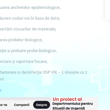
uarea anchetelor epidemiologice;
ucere coduri noi în baza de date;
ortării stocurilor de materiale;
area probelor biologice;
ție și preluare probe biologice;
izare și raportare focare;
aminare si dezinfecție DSP VN; –
1 misiune
cu
1
rt.
u