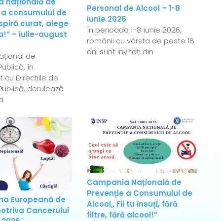
 națională de
Personal de Alcool – 1-8
 a consumului de
iunie 2026
spiră curat, alege
În perioada 1-8 iunie 2026,
!” – iulie-august
românii cu vârsta de peste 18
ani sunt invitați din
Național de
ublică, în
 cu Direcțiile de
ublică, derulează
a
Campania Națională de
Prevenție a Consumului de
a Europeană de
Alcool„ Fii tu însuți, fără
otriva Cancerului
filtre, fără alcool!”