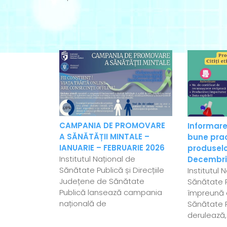
CAMPANIA DE PROMOVARE
Informare
A SĂNĂTĂȚII MINTALE –
bune pract
IANUARIE – FEBRUARIE 2026
produselo
Institutul Național de
Decembri
Sănătate Publică și Direcțiile
Institutul 
Județene de Sănătate
Sănătate P
Publică lansează campania
împreună c
națională de
Sănătate 
derulează,