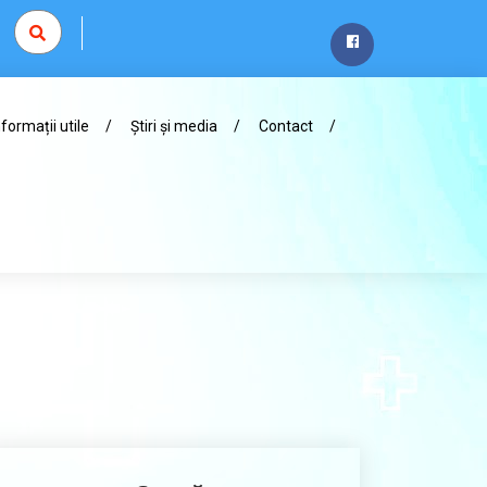
nformații utile
Știri și media
Contact