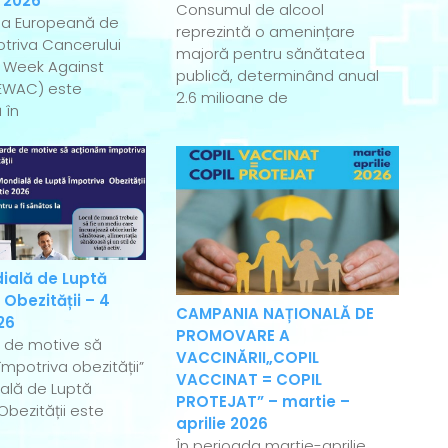
 2026
Consumul de alcool
a Europeană de
reprezintă o amenințare
triva Cancerului
majoră pentru sănătatea
 Week Against
publică, determinând anual
EWAC) este
2.6 milioane de
 în
ială de Luptă
 Obezității – 4
CAMPANIA NAȚIONALĂ DE
26
PROMOVARE A
e de motive să
VACCINĂRII„COPIL
mpotriva obezității”
VACCINAT = COPIL
ală de Luptă
PROTEJAT” – martie –
Obezității este
aprilie 2026
În perioada martie-aprilie