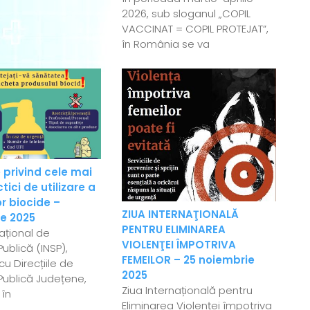
2026, sub sloganul „COPIL
VACCINAT = COPIL PROTEJAT”,
în România se va
 privind cele mai
ici de utilizare a
r biocide –
ZIUA INTERNAŢIONALĂ
e 2025
PENTRU ELIMINAREA
Național de
VIOLENŢEI ÎMPOTRIVA
ublică (INSP),
FEMEILOR – 25 noiembrie
u Direcțiile de
2025
Publică Județene,
Ziua Internațională pentru
 în
Eliminarea Violenței împotriva