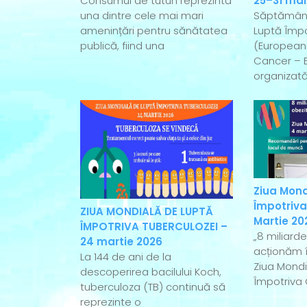
Consumul de tutun reprezintă
25–31 mai
una dintre cele mai mari
Săptămân
amenințări pentru sănătatea
Luptă Împo
publică, fiind una
(European
Cancer – 
organizată
Ziua Mond
Împotriva
ZIUA MONDIALĂ DE LUPTĂ
Martie 20
ÎMPOTRIVA TUBERCULOZEI –
„8 miliard
24 martie 2026
acționăm î
La 144 de ani de la
Ziua Mondi
descoperirea bacilului Koch,
Împotriva 
tuberculoza (TB) continuă să
reprezinte o