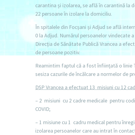
carantina și izolarea, se află în
carantină la 
22 persoane în izolare la domiciliu
.
În spitalele din Focșani și Adjud se află inter
0 la Adjud. Numărul persoanelor vindecate a 
Direcția de Sănătate Publică Vrancea a efe
de persoane pozitiv.
Reamintim faptul că a fost înființată o linie
sesiza cazurile de încălcare a normelor de pr
DSP Vrancea a efectuat 13 misiuni cu 12 ca
–
2 misiuni
cu
2 cadre medicale
pentru codif
COVID;
–
1 misiune
cu
1 cadru medical
pentru înreg
izolarea persoanelor care au intrat în contac