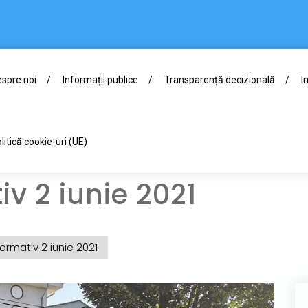
spre noi
Informații publice
Transparență decizională
I
litică cookie-uri (UE)
iv 2 iunie 2021
formativ 2 iunie 2021