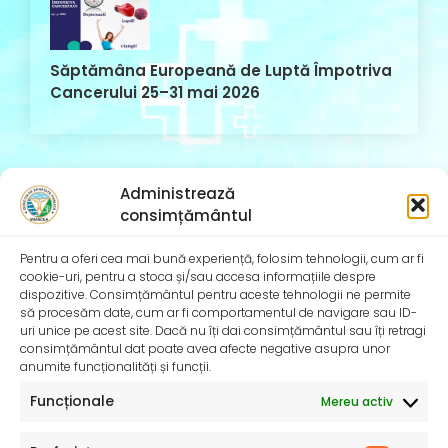
Săptămâna Europeană de Luptă Împotriva
Cancerului 25–31 mai 2026
Administrează
consimțământul
Comentarii recente
Pentru a oferi cea mai bună experiență, folosim tehnologii, cum ar fi
cookie-uri, pentru a stoca și/sau accesa informațiile despre
dispozitive. Consimțământul pentru aceste tehnologii ne permite
să procesăm date, cum ar fi comportamentul de navigare sau ID-
uri unice pe acest site. Dacă nu îți dai consimțământul sau îți retragi
consimțământul dat poate avea afecte negative asupra unor
anumite funcționalități și funcții.
Funcționale
Mereu activ