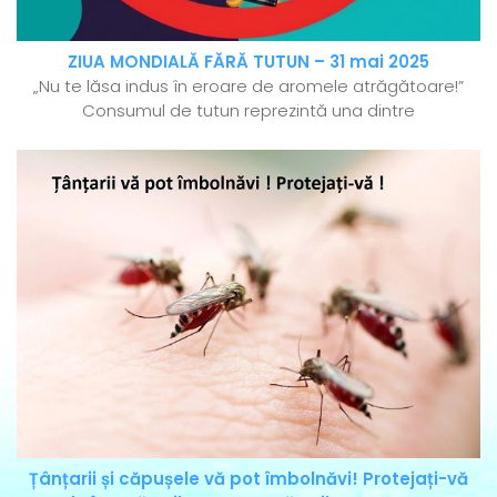
ZIUA MONDIALĂ FĂRĂ TUTUN – 31 mai 2025
„Nu te lăsa indus în eroare de aromele atrăgătoare!”
Consumul de tutun reprezintă una dintre
Țânțarii și căpușele vă pot îmbolnăvi! Protejați-vă