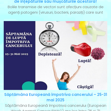
de înțepăturile sau mușcăturile acestora!
Bolile transmise de vectori sunt afecțiuni cauzate de
agenți patogeni (virusuri, bacterii, paraziți) care sunt
Săptămâna Europeană împotriva cancerului – 25-31
mai 2025
Săptămâna Europeană împotriva cancerului (European
Week Against Cancer EWAC) are loc între 25 și 31