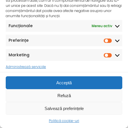
să procesăm date, cum ar fi comportamentul de navigare sau ID-
uri unice pe acest site. Dacă nu îți dai consimțământul sau îți retragi
consimțământul dat poate avea afecte negative asupra unor
anumite funcționalități și funcții.
Funcționale
Mereu activ
Preferințe
Marketing
Administrează serviciile
Ziua Internațională a bolilor rare – 28 februarie
Ziua Internațională a Bolilor Rare este celebrată în
Acceptă
fiecare an pe 28 februarie (29 februarie
Refuză
Salvează preferințele
Politică cookie-uri